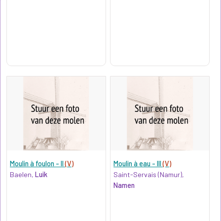
Moulin à foulon - II
(V)
Moulin à eau - III
(V)
Baelen,
Luik
Saint-Servais (Namur),
Namen