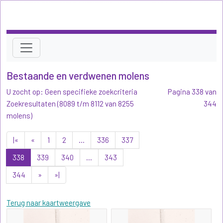
Bestaande en verdwenen molens
U zocht op: Geen specifieke zoekcriteria
Pagina 338 van
Zoekresultaten (8089 t/m 8112 van 8255
344
molens)
|«
«
1
2
...
336
337
338
339
340
...
343
344
»
»|
Terug naar kaartweergave