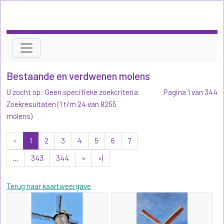
Bestaande en verdwenen molens
U zocht op: Geen specifieke zoekcriteria
Pagina 1 van 344
Zoekresultaten (1 t/m 24 van 8255
molens)
«
1
2
3
4
5
6
7
...
343
344
»
»|
Terug naar kaartweergave