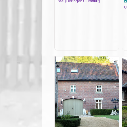
Paal (Beringen),
Limburg
M
O