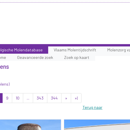
lgische Molendatabase
Vlaams Molentijdschrift
Molenzorg v
ome
Geavanceerde zoek
Zoek op kaart
lens
olens)
9
10
...
343
344
»
»|
Terug naar