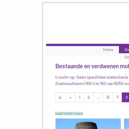
Home
Be
H
Bestaande en verdwenen mo
U zocht op: Geen specifieke zoekcriteria
Zoekresultaten (169 t/m 192 van 8255 m
|«
«
1
2
...
6
7
8
kaartweergave