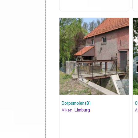
Dorpsmolen (B)
O
Alken,
Limburg
A