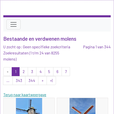
Bestaande en verdwenen molens
U zocht op: Geen specifieke zoekcriteria
Pagina 1 van 344
Zoekresultaten (1 t/m 24 van 8255
molens)
«
1
2
3
4
5
6
7
...
343
344
»
»|
Terug naar kaartweergave