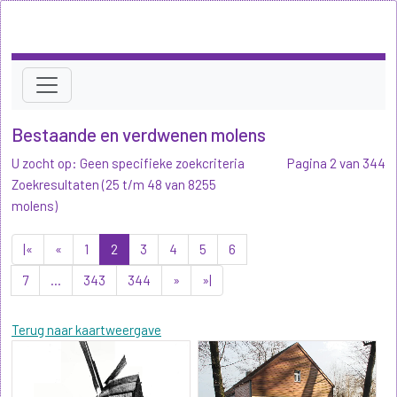
Bestaande en verdwenen molens
U zocht op: Geen specifieke zoekcriteria
Pagina 2 van 344
Zoekresultaten (25 t/m 48 van 8255
molens)
|«
«
1
2
3
4
5
6
7
...
343
344
»
»|
Terug naar kaartweergave