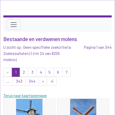
Bestaande en verdwenen molens
U zocht op: Geen specifieke zoekcriteria
Pagina 1 van 344
Zoekresultaten (1 t/m 24 van 8255
molens)
«
1
2
3
4
5
6
7
...
343
344
»
»|
Terug naar kaartweergave