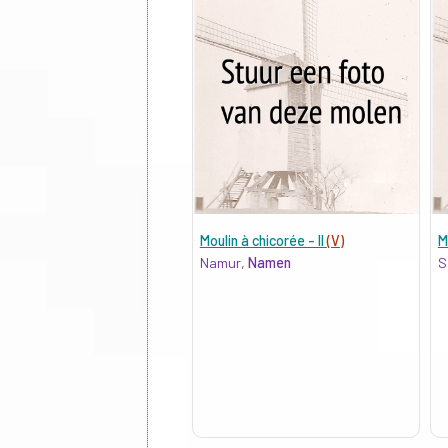
Moulin à chicorée - II
(V)
M
Namur,
Namen
S