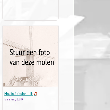
Moulin à foulon - III
(V)
Baelen,
Luik