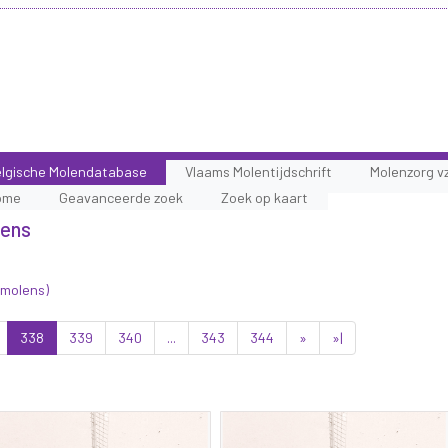
lgische Molendatabase
Vlaams Molentijdschrift
Molenzorg v
ome
Geavanceerde zoek
Zoek op kaart
lens
 molens)
338
339
340
...
343
344
»
»|