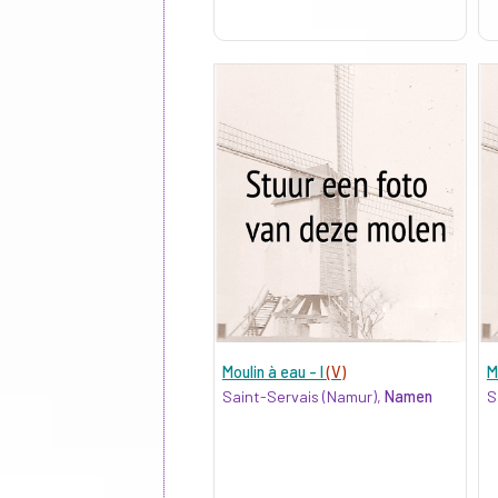
Moulin à eau - I
(V)
M
Saint-Servais (Namur),
Namen
S