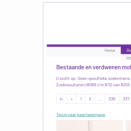
Home
Be
H
Bestaande en verdwenen mo
U zocht op: Geen specifieke zoekcriteria
Zoekresultaten (8089 t/m 8112 van 8255
|«
«
1
2
...
336
337
Terug naar kaartweergave