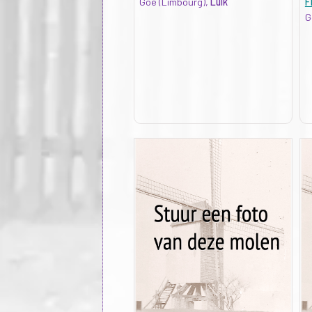
Goé (Limbourg),
Luik
F
G