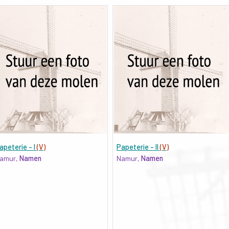
apeterie - I
(V)
Papeterie - II
(V)
amur,
Namen
Namur,
Namen