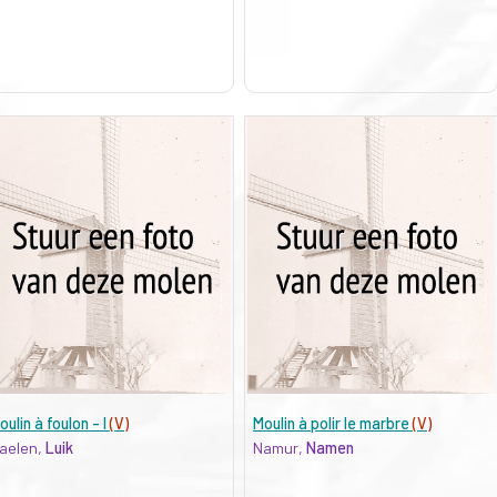
oulin à foulon - I
(V)
Moulin à polir le marbre
(V)
aelen,
Luik
Namur,
Namen