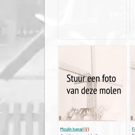
Moulin banal
(V)
F