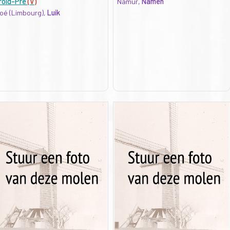
roid-Pré
(V)
Namur,
Namen
oé (Limbourg),
Luik