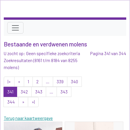
Bestaande en verdwenen molens
U zocht op: Geen specifieke zoekcriteria
Pagina 341 van 344
Zoekresultaten (8161 t/m 8184 van 8255
molens)
|«
«
1
2
...
339
340
341
342
343
...
343
344
»
»|
Terug naar kaartweergave