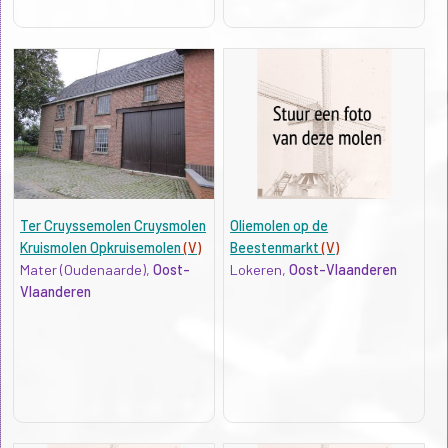
Ter Cruyssemolen Cruysmolen
Oliemolen op de
Kruismolen Opkruisemolen
(V)
Beestenmarkt
(V)
Mater (Oudenaarde),
Oost-
Lokeren,
Oost-Vlaanderen
Vlaanderen