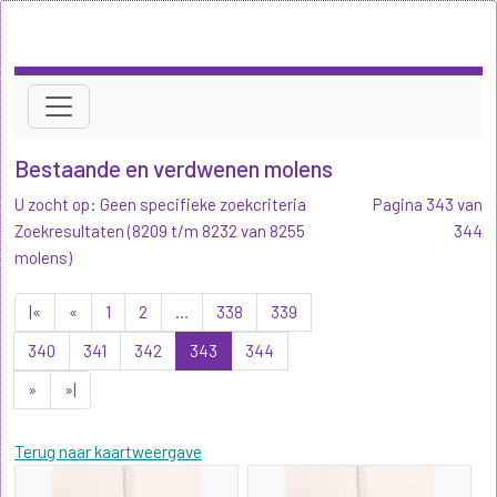
Bestaande en verdwenen molens
U zocht op: Geen specifieke zoekcriteria
Pagina 343 van
Zoekresultaten (8209 t/m 8232 van 8255
344
molens)
|«
«
1
2
...
338
339
340
341
342
343
344
»
»|
Terug naar kaartweergave