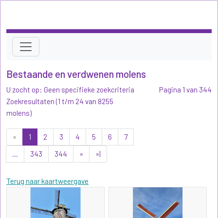
Bestaande en verdwenen molens
U zocht op: Geen specifieke zoekcriteria
Pagina 1 van 344
Zoekresultaten (1 t/m 24 van 8255
molens)
«
1
2
3
4
5
6
7
...
343
344
»
»|
Terug naar kaartweergave