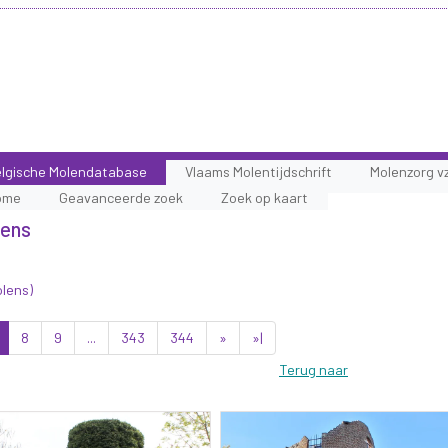
lgische Molendatabase
Vlaams Molentijdschrift
Molenzorg v
ome
Geavanceerde zoek
Zoek op kaart
lens
olens)
8
9
...
343
344
»
»|
Terug naar