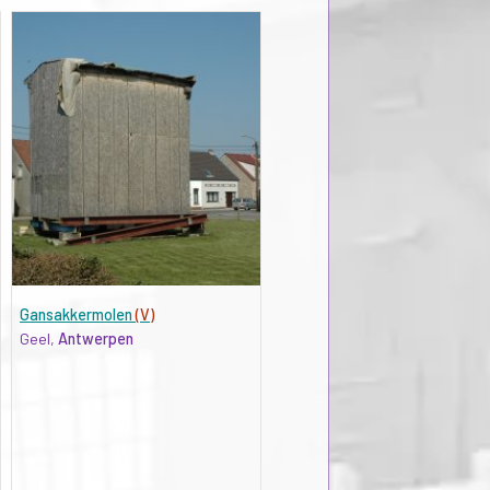
Gansakkermolen
(V)
Geel,
Antwerpen