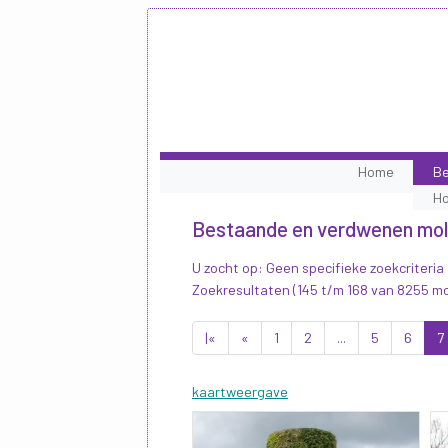
Home
Be
H
Bestaande en verdwenen mo
U zocht op: Geen specifieke zoekcriteria
Zoekresultaten (145 t/m 168 van 8255 m
|«
«
1
2
...
5
6
7
kaartweergave