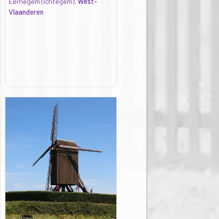
Eernegem (Ichtegem),
West-
Vlaanderen