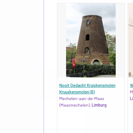
Nooit Gedacht Kruiskensmolen
W
Kruuskensmolen (B)
M
Mechelen-aan-de-Maas
L
(Maasmechelen),
Limburg