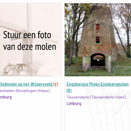
indmolen op het Wijgersveld
(V)
Engsbergse Molen Engsbergmolen
echelen-Bovelingen (Hees),
(B)
imburg
Tessenderlo (Tessenderlo-Ham),
Limburg