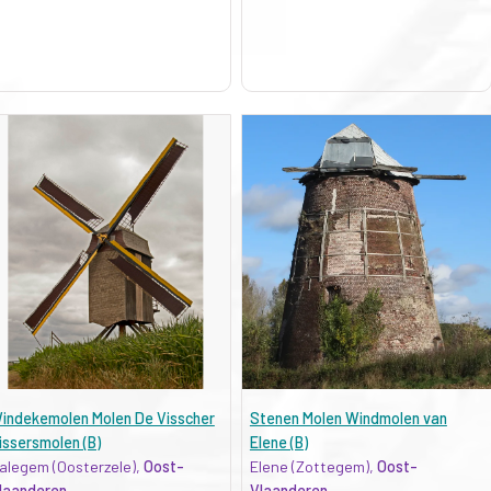
indekemolen Molen De Visscher
Stenen Molen Windmolen van
issersmolen (B)
Elene (B)
alegem (Oosterzele),
Oost-
Elene (Zottegem),
Oost-
laanderen
Vlaanderen