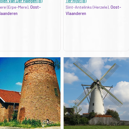
olen Van Der Haegen (B)
Ter Rijst (B)
ere (Erpe-Mere),
Oost-
Sint-Antelinks (Herzele),
Oost-
laanderen
Vlaanderen