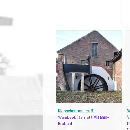
Klapscheutmolen (B)
W
Wambeek (Ternat),
Vlaams-
V
Brabant
B
V