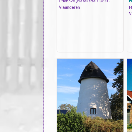
Etikhove (Maarkedal),
Oost-
M
Vlaanderen
M
V