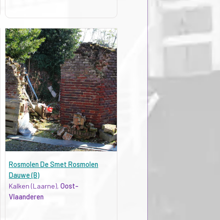
Rosmolen De Smet Rosmolen
Dauwe (B)
Kalken (Laarne),
Oost-
Vlaanderen