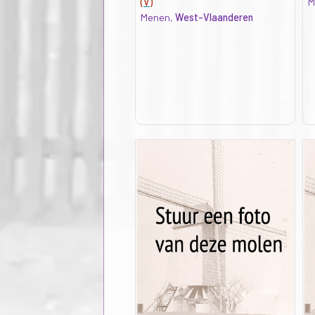
(V)
M
Menen,
West-Vlaanderen