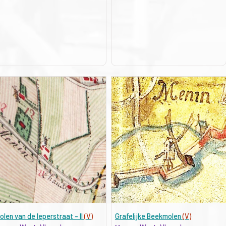
olen van de Ieperstraat - II
(V)
Grafelijke Beekmolen
(V)