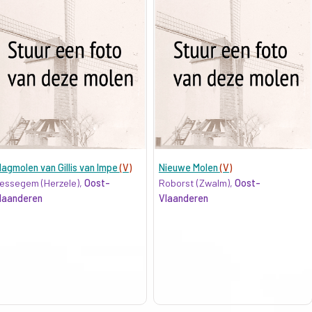
lagmolen van Gillis van Impe
(V)
Nieuwe Molen
(V)
essegem (Herzele),
Oost-
Roborst (Zwalm),
Oost-
laanderen
Vlaanderen