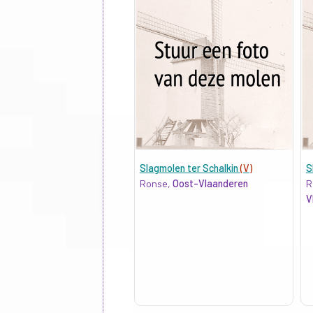
Slagmolen ter Schalkin
(V)
S
Ronse,
Oost-Vlaanderen
R
V