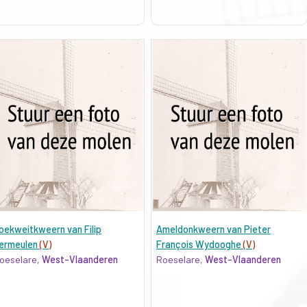
oekweitkweern van Filip
Ameldonkweern van Pieter
ermeulen
(V)
François Wydooghe
(V)
oeselare,
West-Vlaanderen
Roeselare,
West-Vlaanderen