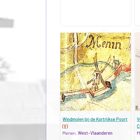
Windmolen bij de Kortrijkse Poort
V
(V)
C
Menen,
West-Vlaanderen
M