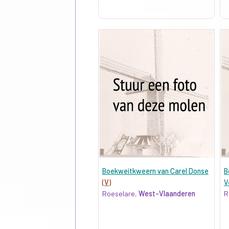
Boekweitkweern van Carel Donse
B
(V)
V
Roeselare,
West-Vlaanderen
R