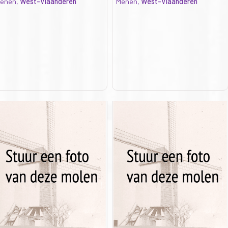
enen,
West-Vlaanderen
Menen,
West-Vlaanderen