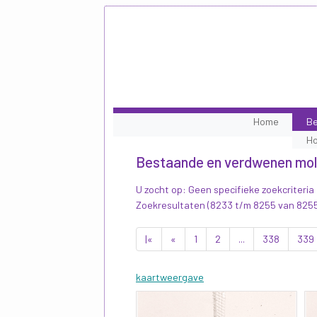
Home
Be
H
Bestaande en verdwenen mo
U zocht op: Geen specifieke zoekcriteria
Zoekresultaten (8233 t/m 8255 van 825
|«
«
1
2
...
338
339
kaartweergave