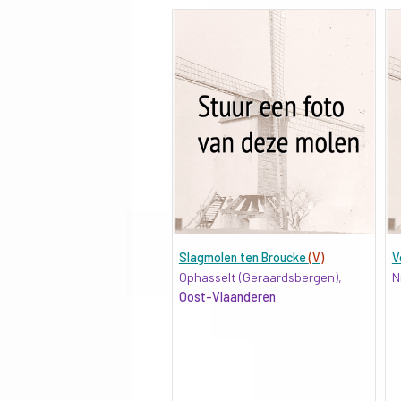
Slagmolen ten Broucke
(V)
V
Ophasselt (Geraardsbergen),
N
Oost-Vlaanderen