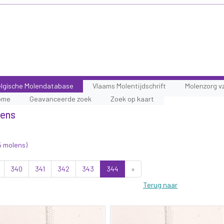
lgische Molendatabase
Vlaams Molentijdschrift
Molenzorg v
ome
Geavanceerde zoek
Zoek op kaart
lens
5 molens)
340
341
342
343
344
»
Terug naar