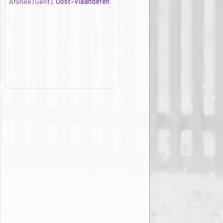
Afsnee (Gent),
Oost-Vlaanderen