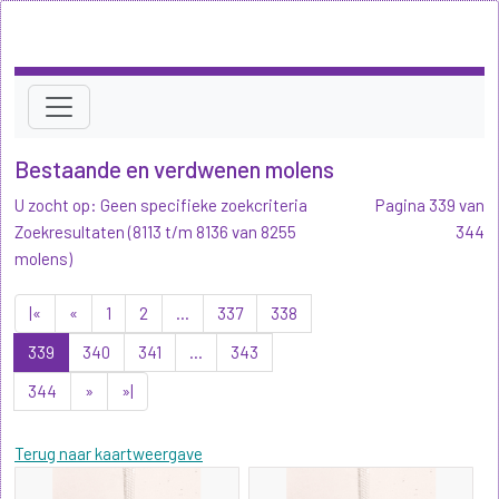
Bestaande en verdwenen molens
U zocht op: Geen specifieke zoekcriteria
Pagina 339 van
Zoekresultaten (8113 t/m 8136 van 8255
344
molens)
|«
«
1
2
...
337
338
339
340
341
...
343
344
»
»|
Terug naar kaartweergave