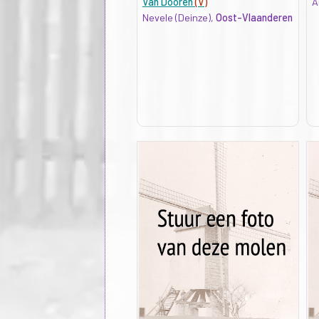
Van Dooren
(V)
A
Nevele (Deinze),
Oost-Vlaanderen