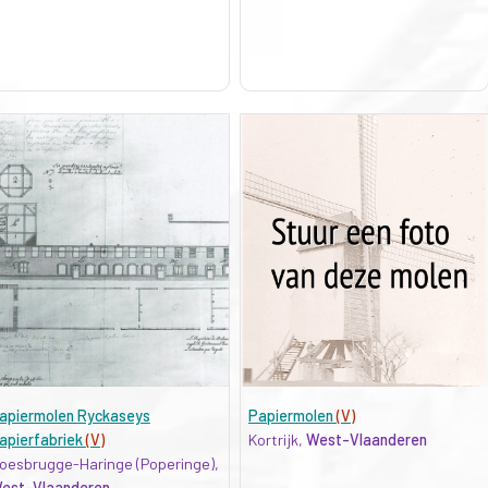
apiermolen Ryckaseys
Papiermolen
(V)
apierfabriek
(V)
Kortrijk,
West-Vlaanderen
oesbrugge-Haringe (Poperinge),
est-Vlaanderen