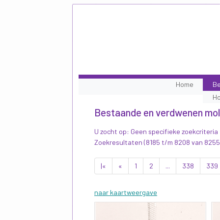
Home
Be
H
Bestaande en verdwenen mo
U zocht op: Geen specifieke zoekcriteria
Zoekresultaten (8185 t/m 8208 van 8255
|«
«
1
2
...
338
339
naar kaartweergave