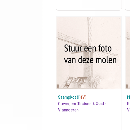
Stampkot (I)
(V)
M
Ouwegem (Kruisem),
Oost-
K
Vlaanderen
V