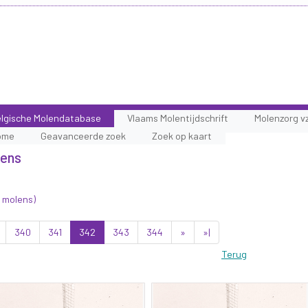
lgische Molendatabase
Vlaams Molentijdschrift
Molenzorg v
ome
Geavanceerde zoek
Zoek op kaart
lens
 molens)
340
341
342
343
344
»
»|
Terug