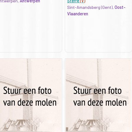
ntwerpen,
Antwerpen
Sterre
(V)
Sint-Amandsberg (Gent),
Oost-
Vlaanderen