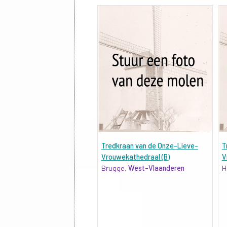
Tredkraan van de Onze-Lieve-
T
Vrouwekathedraal (B)
V
Brugge,
West-Vlaanderen
H