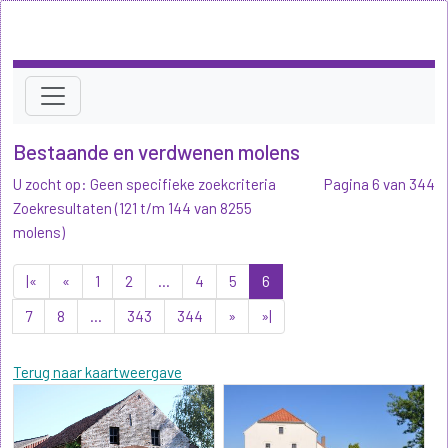
Bestaande en verdwenen molens
U zocht op: Geen specifieke zoekcriteria
Pagina 6 van 344
Zoekresultaten (121 t/m 144 van 8255
molens)
|«
«
1
2
...
4
5
6
7
8
...
343
344
»
»|
Terug naar kaartweergave