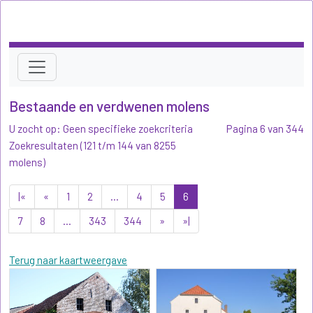
Bestaande en verdwenen molens
U zocht op: Geen specifieke zoekcriteria
Pagina 6 van 344
Zoekresultaten (121 t/m 144 van 8255
molens)
|«
«
1
2
...
4
5
6
7
8
...
343
344
»
»|
Terug naar kaartweergave