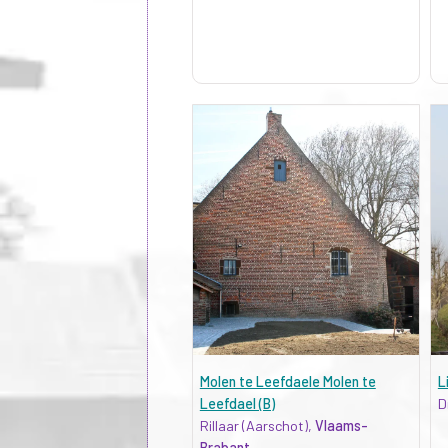
Molen te Leefdaele Molen te
L
Leefdael (B)
D
Rillaar (Aarschot),
Vlaams-
Brabant