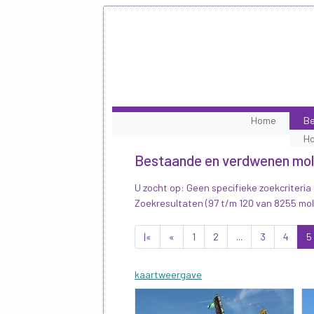
Home
Be
H
Bestaande en verdwenen mo
U zocht op: Geen specifieke zoekcriteria
Zoekresultaten (97 t/m 120 van 8255 mo
|«
«
1
2
...
3
4
5
kaartweergave