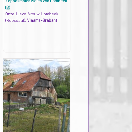
Zepposmolen Molen van Lombeek
(B)
Onze-Lieve-Vrouw-Lombeek
(Roosdaal),
Vlaams-Brabant