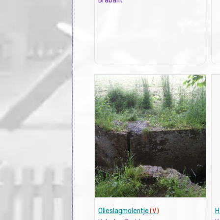
Olieslagmolentje
(V)
H