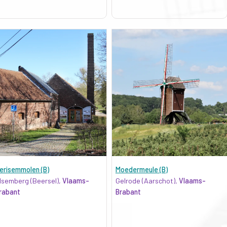
erisemmolen (B)
Moedermeule (B)
lsemberg (Beersel),
Vlaams-
Gelrode (Aarschot),
Vlaams-
rabant
Brabant