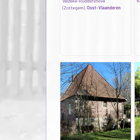
Velzeke-Ruddershove
K
(Zottegem),
Oost-Vlaanderen