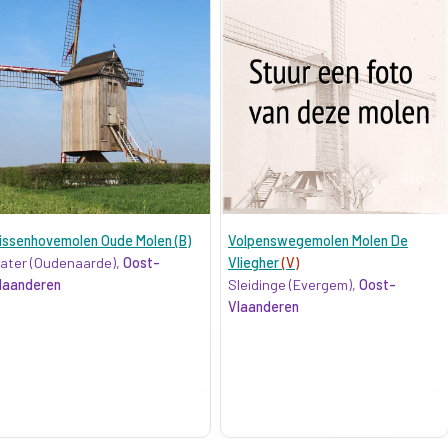
issenhovemolen Oude Molen (B)
Volpenswegemolen Molen De
ater (Oudenaarde),
Oost-
Vliegher
(V)
laanderen
Sleidinge (Evergem),
Oost-
Vlaanderen