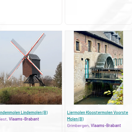
indenmolen Lindemolen (B)
Liermolen Kloostermolen Voorste
iest,
Vlaams-Brabant
Molen (B)
Grimbergen,
Vlaams-Brabant