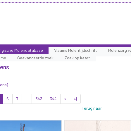
lgische Molendatabase
Vlaams Molentijdschrift
Molenzorg v
ome
Geavanceerde zoek
Zoek op kaart
lens
lens)
6
7
...
343
344
»
»|
Terug naar