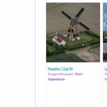
Meuleke 't Dal (B)
I
Zingem (Kruisem),
Oost-
S
Vlaanderen
V