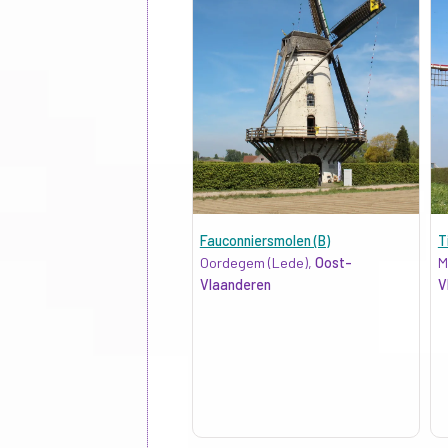
Fauconniersmolen (B)
T
Oordegem (Lede),
Oost-
M
Vlaanderen
V