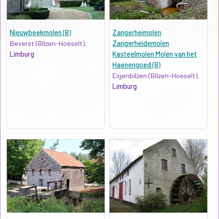
Nieuwbeekmolen (B)
Zangerheimolen
Beverst (Bilzen-Hoeselt),
Zangerheidemolen
Limburg
Kasteelmolen Molen van het
Haenengoed (B)
Eigenbilzen (Bilzen-Hoeselt),
Limburg