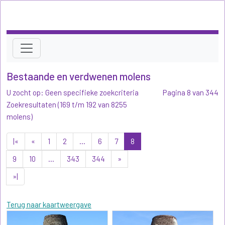
Bestaande en verdwenen molens
U zocht op: Geen specifieke zoekcriteria
Pagina 8 van 344
Zoekresultaten (169 t/m 192 van 8255
molens)
|«
«
1
2
...
6
7
8
9
10
...
343
344
»
»|
Terug naar kaartweergave