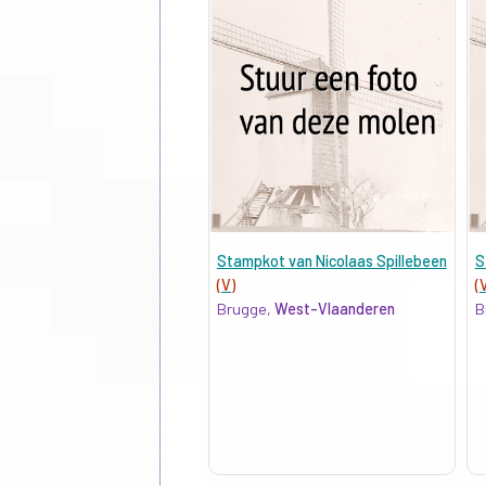
Stampkot van Nicolaas Spillebeen
S
(V)
(
Brugge,
West-Vlaanderen
B