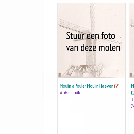
Moulin à fouler Moulin Haeven
(V)
M
Aubel,
Luik
C
T
(