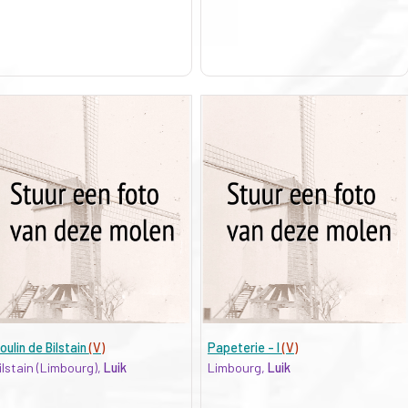
oulin de Bilstain
(V)
Papeterie - I
(V)
ilstain (Limbourg),
Luik
Limbourg,
Luik