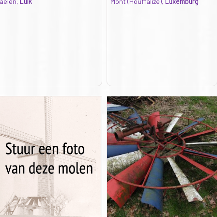
aelen,
Luik
Mont (Houffalize),
Luxemburg