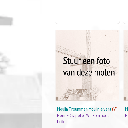
Moulin Proummen Moulin à vent
(V)
M
Henri-Chapelle (Welkenraedt),
B
Luik