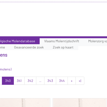
lgische Molendatabase
Vlaams Molentijdschrift
Molenzorg v
ome
Geavanceerde zoek
Zoek op kaart
lens
 molens)
340
341
342
...
343
344
»
»|