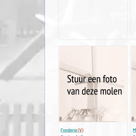
Fonderie
(V)
M