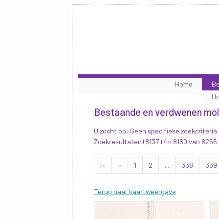
Home
Be
H
Bestaande en verdwenen mo
U zocht op: Geen specifieke zoekcriteria
Zoekresultaten (8137 t/m 8160 van 8255
|«
«
1
2
...
338
339
Terug naar kaartweergave