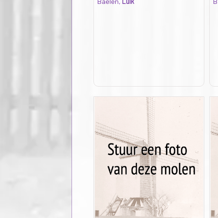
Baelen,
Luik
B