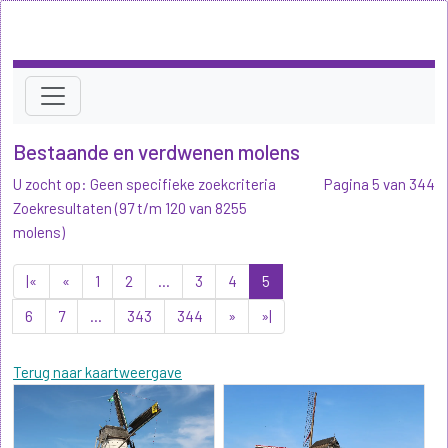
Bestaande en verdwenen molens
U zocht op: Geen specifieke zoekcriteria
Pagina 5 van 344
Zoekresultaten (97 t/m 120 van 8255
molens)
|«
«
1
2
...
3
4
5
6
7
...
343
344
»
»|
Terug naar kaartweergave