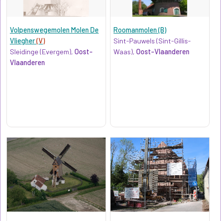
Volpenswegemolen Molen De
Roomanmolen (B)
Vliegher
(V)
Sint-Pauwels (Sint-Gillis-
Sleidinge (Evergem),
Oost-
Waas),
Oost-Vlaanderen
Vlaanderen