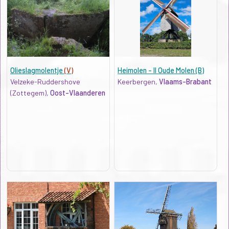
Olieslagmolentje
(V)
Heimolen - II Oude Molen (B)
Velzeke-Ruddershove
Keerbergen,
Vlaams-Brabant
(Zottegem),
Oost-Vlaanderen