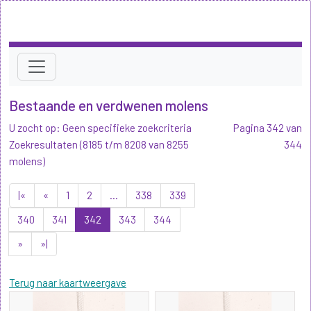
Bestaande en verdwenen molens
U zocht op: Geen specifieke zoekcriteria
Pagina 342 van
Zoekresultaten (8185 t/m 8208 van 8255
344
molens)
|«
«
1
2
...
338
339
340
341
342
343
344
»
»|
Terug naar kaartweergave