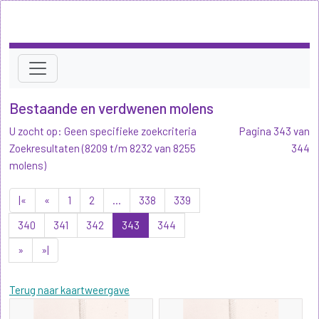
Bestaande en verdwenen molens
U zocht op: Geen specifieke zoekcriteria
Pagina 343 van
Zoekresultaten (8209 t/m 8232 van 8255
344
molens)
|«
«
1
2
...
338
339
340
341
342
343
344
»
»|
Terug naar kaartweergave