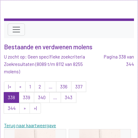
Bestaande en verdwenen molens
U zocht op: Geen specifieke zoekcriteria
Pagina 338 van
Zoekresultaten (8089 t/m 8112 van 8255
344
molens)
|«
«
1
2
...
336
337
338
339
340
...
343
344
»
»|
Terug naar kaartweergave