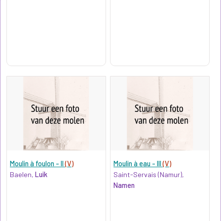
Moulin à foulon - II
(V)
Moulin à eau - III
(V)
Baelen,
Luik
Saint-Servais (Namur),
Namen