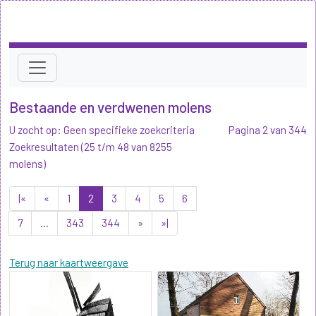
Bestaande en verdwenen molens
U zocht op: Geen specifieke zoekcriteria
Pagina 2 van 344
Zoekresultaten (25 t/m 48 van 8255
molens)
|«
«
1
2
3
4
5
6
7
...
343
344
»
»|
Terug naar kaartweergave