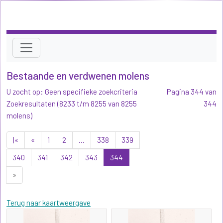
Bestaande en verdwenen molens
U zocht op: Geen specifieke zoekcriteria
Pagina 344 van
Zoekresultaten (8233 t/m 8255 van 8255
344
molens)
|«
«
1
2
...
338
339
340
341
342
343
344
»
Terug naar kaartweergave