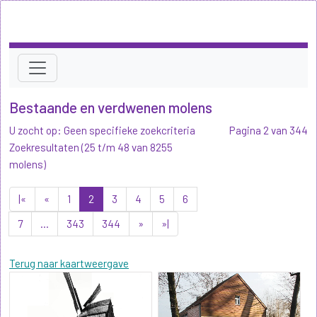
Bestaande en verdwenen molens
U zocht op: Geen specifieke zoekcriteria
Pagina 2 van 344
Zoekresultaten (25 t/m 48 van 8255
molens)
|«
«
1
2
3
4
5
6
7
...
343
344
»
»|
Terug naar kaartweergave