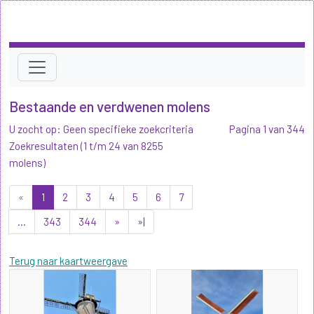
Bestaande en verdwenen molens
U zocht op: Geen specifieke zoekcriteria
Pagina 1 van 344
Zoekresultaten (1 t/m 24 van 8255
molens)
«
1
2
3
4
5
6
7
...
343
344
»
»|
Terug naar kaartweergave