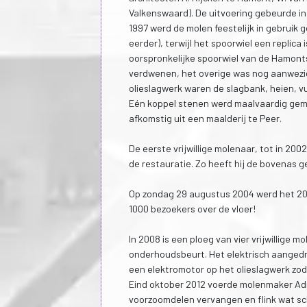
Valkenswaard). De uitvoering gebeurde in
1997 werd de molen feestelijk in gebruik 
eerder), terwijl het spoorwiel een replica
oorspronkelijke spoorwiel van de Hamont
verdwenen, het overige was nog aanwezig
olieslagwerk waren de slagbank, heien,
Eén koppel stenen werd maalvaardig gemaa
afkomstig uit een maalderij te Peer.
De eerste vrijwillige molenaar, tot in 200
de restauratie. Zo heeft hij de bovenas 
Op zondag 29 augustus 2004 werd het 200-
1000 bezoekers over de vloer!
In 2008 is een ploeg van vier vrijwillige 
onderhoudsbeurt. Het elektrisch aanged
een elektromotor op het olieslagwerk zod
Eind oktober 2012 voerde molenmaker Adr
voorzoomdelen vervangen en flink wat sch