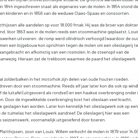
in 1844 ingeschreven staat als eigenares van de molen. In 1854 stond d
en kinderen en in 1856 van de weduwe Claes-Spaas en consoorten.
hijssen alle aandelen op voor 18.000 frnak. Hij was de broer van dokter
and. Voor 1863 was in de molen reeds een stoommachine geplaatst. Loui
gswerken uitvoeren: de romp werd cilindrisch verhoogd (waardoor de ou
men een bijgebouw kon oprichten tegen de molen om een olieslagerij t
ch aangebracht en afkomstig van een rosmolen. In de steenspil van de
 aanwezig. Hieraan zat de trekboom waarmee de paard het olieslagwerk
ntal zolderbalken in het motorhok zijn delen van oude houten roeden.
edreven door een stoommachine. Reeds elf jaar later kon die ook op win
f de luitafel (uitgevoerd als rondsel) en een haakse overbrenging onder 
. Door de ingewikkelde overbrenging kost het olieslaan veel kracht,
ie geslagen kan worden. Later kon kennelijk het olieslagwerk ook op een
 de tuimelas het olieslagwerk aandreef. De olieslagerij hier was een
 was seizoenswerk, voornamelijk uitgeoefend door boeren.
Matthijssen, zoon van Louis. Willem verkocht de molen in 1879 voor 14.0