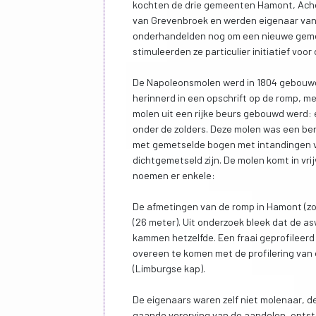
kochten de drie gemeenten Hamont, Achel
van Grevenbroek en werden eigenaar van
onderhandelden nog om een nieuwe gemeen
stimuleerden ze particulier initiatief vo
De Napoleonsmolen werd in 1804 gebouw
herinnerd in een opschrift op de romp, met 
molen uit een rijke beurs gebouwd werd:
onder de zolders. Deze molen was een be
met gemetselde bogen met intandingen v
dichtgemetseld zijn. De molen komt in vr
noemen er enkele:
De afmetingen van de romp in Hamont (zon
(26 meter). Uit onderzoek bleek dat de a
kammen hetzelfde. Een fraai geprofileerd
overeen te komen met de profilering van
(Limburgse kap).
De eigenaars waren zelf niet molenaar, 
gaande vererving van de aandelen, ontst