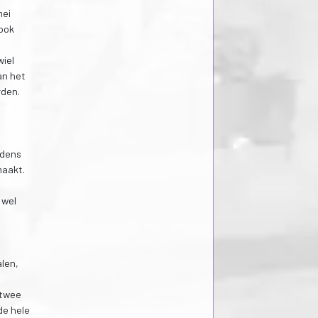
mei
 ook
wiel
an het
rden.
jdens
maakt.
 wel
len,
 twee
de hele