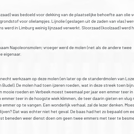
pzaad) was bedoeld voor dekking van de plaatselijke behoefte aan olie 
rondstof voor olielampjes. Lijnolie (geslagen uit de zaden van vlas) we
ens werd in Limburg weinig lijnzaad verwerkt. Sloorzaad (koolzaad) werd 
 naam Napoleonsmolen; vroeger werd de molen (net als de andere twee
e eigenaar.
s knecht werkzaam op deze molen (en later op de standerdmolen van Loz
 Budel). De molen had toen ijzeren roeden, wat in deze streek toen bijn
ijn mooie roeden en Verbeek moest tweemaal per jaar een emmer teer in
 emmer teer in de hoogste wiek klimmen, de teer daarin gieten en vlug 
e emmer op te vangen. Een wonderlijk verhaal, zal de lezer denken. Moe
blijven? Dat was echter niet het geval. De baas had het zo bepaald om e
est beneden weer dienst doen om geen twee emmers met teer te besm