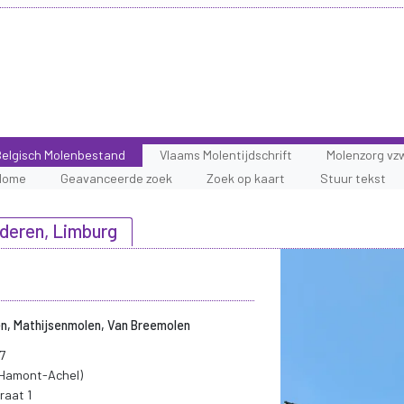
elgisch Molenbestand
Vlaams Molentijdschrift
Molenzorg vz
Home
Geavanceerde zoek
Zoek op kaart
Stuur tekst
deren, Limburg
n, Mathijsenmolen, Van Breemolen
7
Hamont-Achel)
raat 1