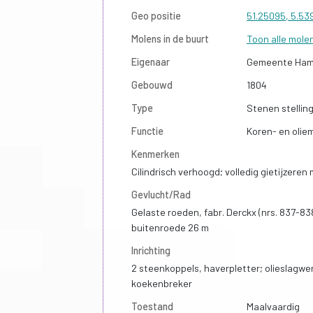
Geo positie
51.25095, 5.53
Molens in de buurt
Toon alle mole
Eigenaar
Gemeente Ham
Gebouwd
1804
Type
Stenen stellin
Functie
Koren- en olie
Kenmerken
Cilindrisch verhoogd; volledig gietijzeren
Gevlucht/Rad
Gelaste roeden, fabr. Derckx (nrs. 837-83
buitenroede 26 m
Inrichting
2 steenkoppels, haverpletter; olieslagwer
koekenbreker
Toestand
Maalvaardig