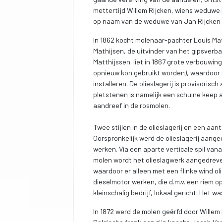
mettertijd Willem Rijcken, wiens weduwe 
op naam van de weduwe van Jan Rijcken 
In 1862 kocht molenaar-pachter Louis Matt
Mathijsen, de uitvinder van het gipsverb
Matthijssen liet in 1867 grote verbouwin
opnieuw kon gebruikt worden), waardoor 
installeren. De olieslagerij is provisoris
pletstenen is namelijk een schuine keep
aandreef in de rosmolen.
Twee stijlen in de olieslagerij en een aa
Oorspronkelijk werd de olieslagerij aang
werken. Via een aparte verticale spil vana
molen wordt het olieslagwerk aangedreven
waardoor er alleen met een flinke wind ol
dieselmotor werken, die d.m.v. een riem op
kleinschalig bedrijf, lokaal gericht. Het
In 1872 werd de molen geërfd door Willem 