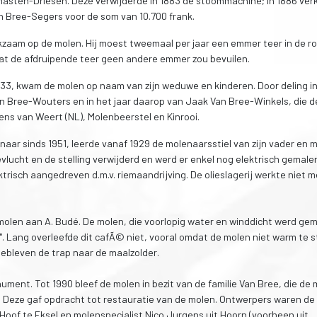
nasten-Driesen. Deze verwijderde in 1883 de stoommachine; In 1886 ver
 Bree-Segers voor de som van 10.700 frank.
kzaam op de molen. Hij moest tweemaal per jaar een emmer teer in de r
t de afdruipende teer geen andere emmer zou bevuilen.
1933, kwam de molen op naam van zijn weduwe en kinderen. Door deling i
 Bree-Wouters en in het jaar daarop van Jaak Van Bree-Winkels, die d
ns van Weert (NL), Molenbeerstel en Kinrooi.
naar sinds 1951, leerde vanaf 1929 de molenaarsstiel van zijn vader en 
gevlucht en de stelling verwijderd en werd er enkel nog elektrisch gemal
trisch aangedreven d.m.v. riemaandrijving. De olieslagerij werkte niet 
 molen aan A. Budé. De molen, die voorlopig water en winddicht werd ge
. Lang overleefde dit cafÃ© niet, vooral omdat de molen niet warm te 
rgebleven de trap naar de maalzolder.
ment. Tot 1990 bleef de molen in bezit van de familie Van Bree, die de
Deze gaf opdracht tot restauratie van de molen. Ontwerpers waren de
Hoof te Eksel en molenspecialist Nico Jurgens uit Hoorn (voorheen uit