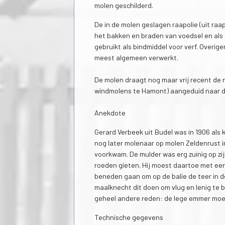
molen geschilderd.
De in de molen geslagen raapolie (uit raa
het bakken en braden van voedsel en als g
gebruikt als bindmiddel voor verf. Overig
meest algemeen verwerkt.
De molen draagt nog maar vrij recent de
windmolens te Hamont) aangeduid naar d
Anekdote
Gerard Verbeek uit Budel was in 1906 al
nog later molenaar op molen Zeldenrust in
voorkwam. De mulder was erg zuinig op z
roeden gieten. Hij moest daartoe met een
beneden gaan om op de balie de teer in d
maalknecht dit doen om vlug en lenig te 
geheel andere reden: de lege emmer mo
Technische gegevens