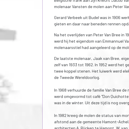
Belgische frank aan zijn knecht Jacob Va
molenaar Vansten de molen aan Peter Van
Gerard Verbeek uit Budel was in 1906 wer
gieten en daar naar beneden rennen opda
Na het overlijden van Peter Van Bree in 
werd hij het eigendom van Emmannuel Van
molenaarsstiel had aangeleerd op de mole
De laatste molenaar, Jaak van Bree, eige
zelf van 1933 tot 1962. In 1952 werd het 
twee koppel stenen. Het luiwerk werd elek
de Tweede Wereldoorlog.
In 1968 verhuurde de familie Van Bree de
werd omgevormd tot café "Don Quichotte"
was in de winter. Uit deze tijd is nog ove
In 1982 kreeg de molen de status van monu
afstond aan de gemeente Hamont-Achel. 
architecten A. Rijcken te Hamont, W. van 