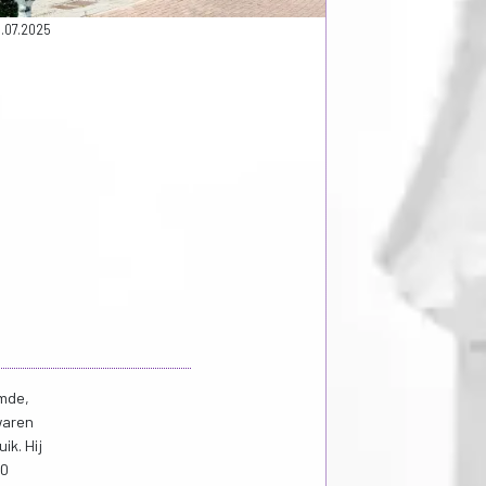
.07.2025
rmde,
waren
k. Hij
70