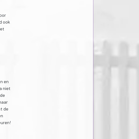
voor
rd ook
het
en en
a niet
 de
naar
st de
en
euren!