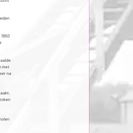
kocht
oeden
n 1950
e
maalde
en met
meer na
maakt,
stoken
 molen