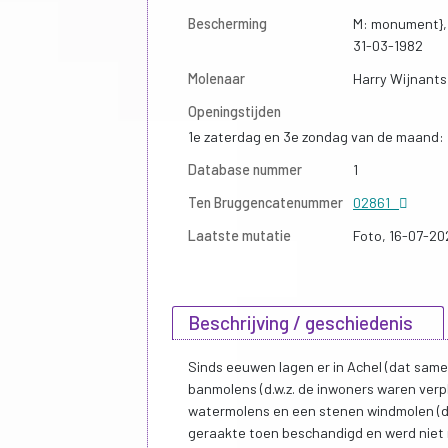
Bescherming
M: monument},
31-03-1982
Molenaar
Harry Wijnants
Openingstijden
1e zaterdag en 3e zondag van de maand: 13
Database nummer
1
Ten Bruggencatenummer
02861
Laatste mutatie
Foto, 16-07-20
Beschrijving / geschiedenis
Sinds eeuwen lagen er in Achel (dat sam
banmolens (d.w.z. de inwoners waren verp
watermolens en een stenen windmolen (de
geraakte toen beschandigd en werd niet 