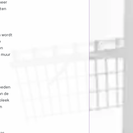
heer
nten
m wordt
e
en
e muur
e
roeden
an de
bleek
en
was