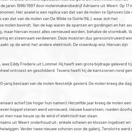
 de jaren 1996/1997 door molenmakersbedrijf Adriaens uit Weert. Op 17 
genomen. Het aswiel is een replica van dat van de molen te Ophoven (zie
 is van dat van de molen van De Wilde te Goirle (NL), waar zich het
se molen bevindt. Van de kap waren de spanten en gordingen en het as
, maar hiervan moest alles vernieuwd worden, behalve de stormbalk. V
 vuring en steenraam verdwenen. Deze moesten dus gereconstrueerd wo
kt op de wind; het andere elektrisch. De steenkuip enz. Hiervan zijn
2, was Eddy Frederix uit Lommel. Hij heeft een grote bijdrage geleverd ti
geheel ontroest en geschilderd. Tevens heeft hij de kantstenen rond ge
jarig bestaan van de molen feestelijk gevierd. De molen kreeg die dag
molenaars actief (zie hoger hun namen). Hetzelfde jaar kreeg de molen een
reven koppel stenen werd vernieuwd, nieuwe baansteen, roeden doorha
at men naar keuze op de wind of elektrisch kan slaan.
iaens uit Weert onderhoud uit: enkele scheien en klossen ingeboet en
eiwiggen. Verder twee nieuwe schoren voor de galerij. Tenslotte werd 