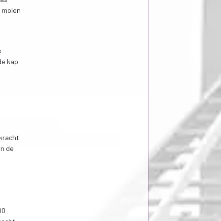
e molen
s
de kap
e
dkracht
in de
00