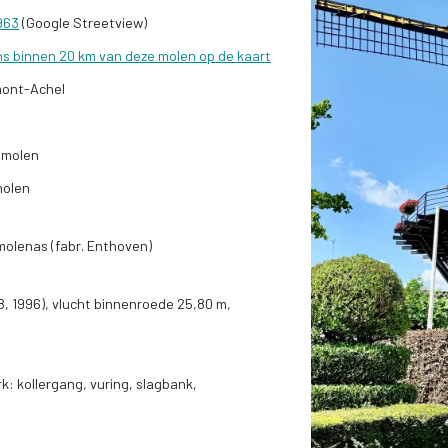
963
(Google Streetview)
ns binnen 20 km van deze molen op de kaart
ont-Achel
gmolen
molen
 molenas (fabr. Enthoven)
8, 1996), vlucht binnenroede 25,80 m,
k: kollergang, vuring, slagbank,