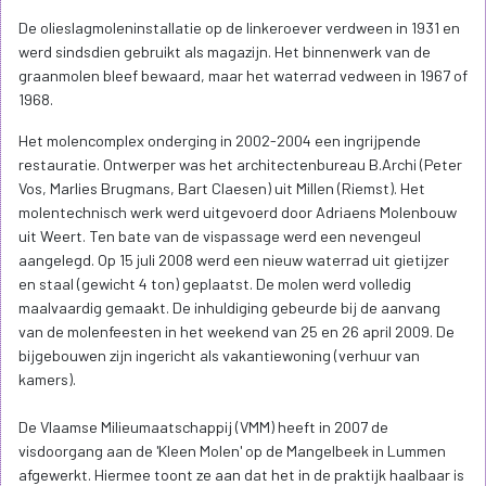
De olieslagmoleninstallatie op de linkeroever verdween in 1931 en
werd sindsdien gebruikt als magazijn. Het binnenwerk van de
graanmolen bleef bewaard, maar het waterrad vedween in 1967 of
1968.
Het molencomplex onderging in 2002-2004 een ingrijpende
restauratie. Ontwerper was het architectenbureau B.Archi (Peter
Vos, Marlies Brugmans, Bart Claesen) uit Millen (Riemst). Het
molentechnisch werk werd uitgevoerd door Adriaens Molenbouw
uit Weert. Ten bate van de vispassage werd een nevengeul
aangelegd. Op 15 juli 2008 werd een nieuw waterrad uit gietijzer
en staal (gewicht 4 ton) geplaatst. De molen werd volledig
maalvaardig gemaakt. De inhuldiging gebeurde bij de aanvang
van de molenfeesten in het weekend van 25 en 26 april 2009. De
bijgebouwen zijn ingericht als vakantiewoning (verhuur van
kamers).
De Vlaamse Milieumaatschappij (VMM) heeft in 2007 de
visdoorgang aan de 'Kleen Molen' op de Mangelbeek in Lummen
afgewerkt. Hiermee toont ze aan dat het in de praktijk haalbaar is