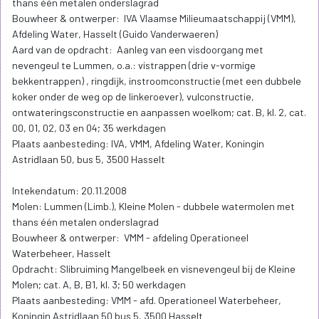
thans één metalen onderslagrad
Bouwheer & ontwerper: IVA Vlaamse Milieumaatschappij (VMM),
Afdeling Water, Hasselt (Guido Vanderwaeren)
Aard van de opdracht: Aanleg van een visdoorgang met
nevengeul te Lummen, o.a.: vistrappen (drie v-vormige
bekkentrappen) , ringdijk, instroomconstructie (met een dubbele
koker onder de weg op de linkeroever), vulconstructie,
ontwateringsconstructie en aanpassen woelkom; cat. B, kl. 2, cat.
00, 01, 02, 03 en 04; 35 werkdagen
Plaats aanbesteding: IVA, VMM, Afdeling Water, Koningin
Astridlaan 50, bus 5, 3500 Hasselt
Intekendatum: 20.11.2008
Molen: Lummen (Limb.), Kleine Molen - dubbele watermolen met
thans één metalen onderslagrad
Bouwheer & ontwerper: VMM - afdeling Operationeel
Waterbeheer, Hasselt
Opdracht: Slibruiming Mangelbeek en visnevengeul bij de Kleine
Molen; cat. A, B, B1, kl. 3; 50 werkdagen
Plaats aanbesteding: VMM - afd. Operationeel Waterbeheer,
Koningin Astridlaan 50 bus 5, 3500 Hasselt