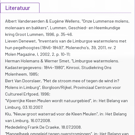
Literatuur
Albert Vanderaerden & Eugène Wellens, "Onze Lummense molens,
molenaars en bakkers", Lummen, Geschied- en Heemkundige
kring Groot Lummen, 1996, p. 35-46.
Lieven Denewet, "Inventaris van de Limburgse watermolens met
hun pegelhoogtes (1846-1849)", Molenecho's, 39, 2011, nr. 2
Molen Magazine, I, 2002, 2, p. 10-11;
Herman Holemans & Werner Smet, "Limburgse watermolens.
Kadastergegevens: 1844-1980", Kinrooi, Studiekring Ons
Molenheem, 1985;
Bert Van Doorslaer, "Met de stroom mee of tegen de wind in?
Molens in Limburg", Borgloon/Rijkel, Provinciaal Centrum voor
Cultureel Erfgoed, 1996;
"Vijverrijke Kleen Meulen wordt natuurgebied", in: Het Belang van
Limburg, 03.10.2007.
Klu, "Nieuw groot waterrad voor de Kleen Meulen", in: Het Belang
van Limburg, 16.07.2008.
Mededeling Frank De Craeke, 18.07.2008.
"Mangelbeek omgeleid tegen overstromingen", in: Het Belang van