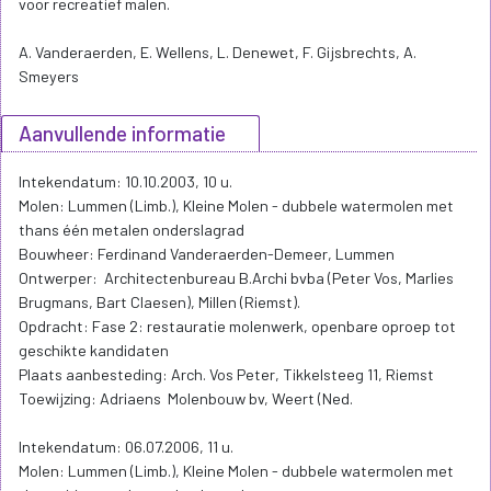
voor recreatief malen.
A. Vanderaerden, E. Wellens, L. Denewet, F. Gijsbrechts, A.
Smeyers
Aanvullende informatie
Intekendatum: 10.10.2003, 10 u.
Molen: Lummen (Limb.), Kleine Molen - dubbele watermolen met
thans één metalen onderslagrad
Bouwheer: Ferdinand Vanderaerden-Demeer, Lummen
Ontwerper: Architectenbureau B.Archi bvba (Peter Vos, Marlies
Brugmans, Bart Claesen), Millen (Riemst).
Opdracht: Fase 2: restauratie molenwerk, openbare oproep tot
geschikte kandidaten
Plaats aanbesteding: Arch. Vos Peter, Tikkelsteeg 11, Riemst
Toewijzing: Adriaens Molenbouw bv, Weert (Ned.
Intekendatum: 06.07.2006, 11 u.
Molen: Lummen (Limb.), Kleine Molen - dubbele watermolen met