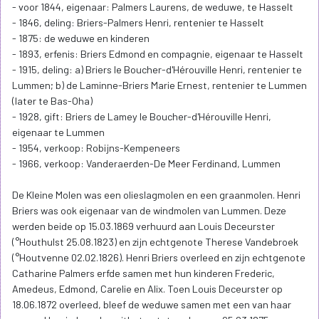
- voor 1844, eigenaar: Palmers Laurens, de weduwe, te Hasselt
- 1846, deling: Briers-Palmers Henri, rentenier te Hasselt
- 1875: de weduwe en kinderen
- 1893, erfenis: Briers Edmond en compagnie, eigenaar te Hasselt
- 1915, deling: a) Briers le Boucher-d'Hérouville Henri, rentenier te
Lummen; b) de Laminne-Briers Marie Ernest, rentenier te Lummen
(later te Bas-Oha)
- 1928, gift: Briers de Lamey le Boucher-d'Hérouville Henri,
eigenaar te Lummen
- 1954, verkoop: Robijns-Kempeneers
- 1966, verkoop: Vanderaerden-De Meer Ferdinand, Lummen
De Kleine Molen was een olieslagmolen en een graanmolen. Henri
Briers was ook eigenaar van de windmolen van Lummen. Deze
werden beide op 15.03.1869 verhuurd aan Louis Deceurster
(°Houthulst 25.08.1823) en zijn echtgenote Therese Vandebroek
(°Houtvenne 02.02.1826). Henri Briers overleed en zijn echtgenote
Catharine Palmers erfde samen met hun kinderen Frederic,
Amedeus, Edmond, Carelie en Alix. Toen Louis Deceurster op
18.06.1872 overleed, bleef de weduwe samen met een van haar