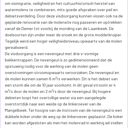
om vismigratie, veiligheid en het cultuurhistorisch herstel van
watermolens te combineren, mits goede afspraken over peil en
debietsverdeling. Door deze visdoorgang kunnen vissen ook na de
geplande renovatie van de molensite nog passeren en optrekken
vanaf de Demer tot voorbij de monding van de Laambeek. De
doelsoorten zijn onder meer de snoek en de grote modderkruiper.
Tegelijk werd een hoger veiligheidsniveau opwaarts van de molen
gerealiseerd.
De visdoorgang is een nevengeul met drie v-vormige
bekkentrappen. De nevengeul is zo gedimensioneerd dat de
opstuwing nodig voor de werking van de molen geen
overstromingen stroomopwaarts veroorzaken. De nevengeul en
de molen kunnen samen 6 m³/s verwerken. Dit is het debiet van
een storm die om de 10 jaar voorkomt. In dit geval stroomt er 4
m³/s door de molen en 2 m³/s door de nevengeul. Bij hogere
debieten loopt het overtollige water via een aangelegde
overstortdijk naar een weide op de linkeroever van de
Mangelbeek. Ter hoogte van de instroom van de nevengeul is een
dubbele koker onder de weg op de linkeroever geplaatst. De koker
kan worden afgesloten als men het molenrad in werking wil stellen