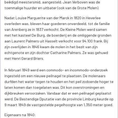
beëdigd meestersmid, aangesteld. Jean Verboven was de
toenmalige huurder en uitbater (ook van de Grote Molen).
Nadat Louise Marguerite van der Marck in 1820 in Heverlee
overleden was, bleven haar goederen onverdeeld, tot de familie
van Arenberg ze in 1837 verkocht. De Kleine Molen werd samen
met het kasteel De Burg, de boerderij en de omliggende gronden
aan Laurent Palmers uit Hasselt verkocht voor 94.100 frank. Bij
zijn overlijden in 1846 kwam de molen in het bezit van zijn
echtgenote en zijn dochter Catharine Palmers. Ze was gehuwd
met Henri Gerard Briers.
In februari 1849 werd een commodo- en incommodo-onderzoek
ingesteld om een nieuwe peilnagel te plaatsen. De molenaars
durfden het water tegen te houden en het peil zodoende hoger te
laten komen dan toegelaten was. Dit kon overstromingen en
dijkbreuken veroorzaken. Vandaar dat er een peilnagel geplaatst
werd. De Bestendige Dputatie van de provincie Limburg keurde op
9 maart 1849 de vastgestelde pegelhoogte van 1,350 meter goed.
Eigenaars na 1840: