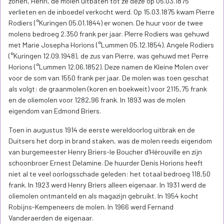
zonen, Henri, de molen uitbaten tot ze deze op 05.03.1875
verlieten en de inboedel verkocht werd. Op 15.03.1875 kwam Pierre
Rodiers (°Kuringen 05.01.1844) er wonen. De huur voor de twee
molens bedroeg 2.350 frank per jaar. PIerre Rodiers was gehuwd
met Marie Josepha Horions (°Lummen 05.12.1854). Angele Rodiers
(°Kuringen 12.09.1948), de zus van Pierre, was gehuwd met Perre
Horions (°Lummen 12.06.1852). Deze namen de Kleine Molen over
voor de som van 1550 frank per jaar. De molen was toen geschat
als volgt: de graanmolen (koren en boekweit) voor 2115,75 frank
en de oliemolen voor 1282,96 frank. In 1893 was de molen
eigendom van Edmond Briers.
Toen in augustus 1914 de eerste wereldoorlog uitbrak en de
Duitsers het dorp in brand staken, was de molen reeds eigendom
van burgemeester Henry Briers-le Boucher d'Hérouville en zijn
schoonbroer Ernest Delamine. De huurder Denis Horions heeft
niet al te veel oorlogsschade geleden: het totaal bedroeg 118,50
frank. In 1923 werd Henry Briers alleen eigenaar. In 1931 werd de
oliemolen ontmanteld en als magazijn gebruikt. In 1954 kocht
Robijns-Kempeneers de molen. In 1966 werd Fernand
Vanderaerden de eigenaar.