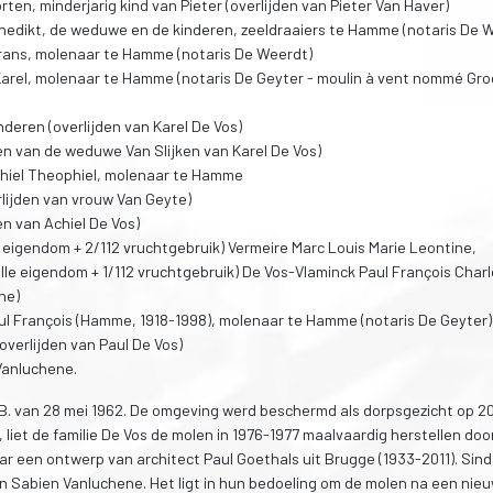
orten, minderjarig kind van Pieter (overlijden van Pieter Van Haver)
enedikt, de weduwe en de kinderen, zeeldraaiers te Hamme (notaris De 
 Frans, molenaar te Hamme (notaris De Weerdt)
n Karel, molenaar te Hamme (notaris De Geyter - moulin à vent nommé Gr
nderen (overlijden van Karel De Vos)
jden van de weduwe Van Slijken van Karel De Vos)
chiel Theophiel, molenaar te Hamme
erlijden van vrouw Van Geyte)
den van Achiel De Vos)
le eigendom + 2/112 vruchtgebruik) Vermeire Marc Louis Marie Leontine,
lle eigendom + 1/112 vruchtgebruik) De Vos-Vlaminck Paul François Charl
he)
aul François (Hamme, 1918-1998), molenaar te Hamme (notaris De Geyter)
overlijden van Paul De Vos)
Vanluchene.
B. van 28 mei 1962. De omgeving werd beschermd als dorpsgezicht op 20
 liet de familie De Vos de molen in 1976-1977 maalvaardig herstellen doo
r een ontwerp van architect Paul Goethals uit Brugge (1933-2011). Sin
n Sabien Vanluchene. Het ligt in hun bedoeling om de molen na een nie