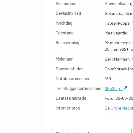
Kenmerken
Boven elkaar g
Gevlucht/Rad
Gelast, ca.25 
Inrichting
1 steenkoppel 
Toestand
Maalvaardig
Bescherming
M: monument, D
28 mei 1962 (m
Molenaar
Bert Mariman, 
Openingstijden
Op afspraak (te
Database nummer
160
Ten Bruggencatenummer
06520 p
Laatste mutatie
Foto, 29-06-2
Internet bron
De Grote Napol