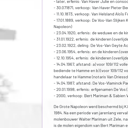
- later, erfenis: Van Haver Julie en conso
- 30.071871, verkoop: Van Haver Pieter B
- 11.10.1873, verkoop: Van Helsland Aloïs
- 17.01.1889, verkoop: De Vos-Van Slijke
Napoleon)
- 23.04.1920, erfenis: de weduwe en de ki
- 31.01.1922, erfenis: de kinderen (overli
- 23.02.1922, deling: De Vos-Van Geyte A
- 23.06.1954, erfenis: en de kinderen (ov
- 12.10.1954, erfenis: de kinderen (overlij
- 14.04.1967, afstand: a) voor 109/112 vol
bediende te Hamme en b) (voor 109/112 vo
handelaar te Hamme (notaris Van Driessc
- 14.04.1987, afstand: De Vos-Vlaminck P
- 20.01.1998, erfenis: erfgenamen De Vos (
- 2000, verkoop: Bert Mariman & Sabien 
De Grote Napoleon werd beschermd bij K.
1984. Na een periode van jarenlang verval,
molenbouwer Walter Mariman uit Zele, naa
is de molen eigendom van Bert Mariman e