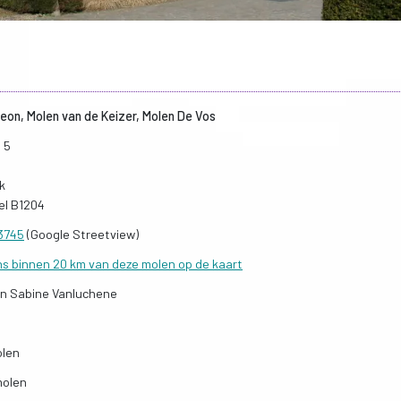
eon, Molen van de Keizer, Molen De Vos
 5
rk
el B1204
33745
(Google Streetview)
ns binnen 20 km van deze molen op de kaart
en Sabine Vanluchene
olen
molen