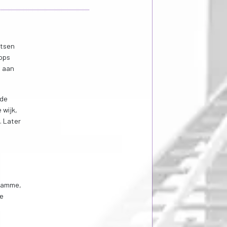
etsen
tops
p aan
 de
 wijk,
. Later
 Hamme,
te