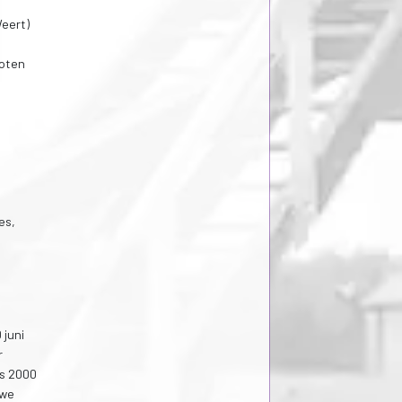
Weert)
ooten
es,
 juni
r
ds 2000
uwe