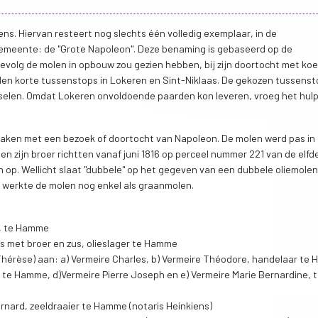
. Hiervan resteert nog slechts één volledig exemplaar, in de
emeente: de "Grote Napoleon". Deze benaming is gebaseerd op de
 gevolg de molen in opbouw zou gezien hebben, bij zijn doortocht met ko
lden korte tussenstops in Lokeren en Sint-Niklaas. De gekozen tussens
selen. Omdat Lokeren onvoldoende paarden kon leveren, vroeg het hul
 maken met een bezoek of doortocht van Napoleon. De molen werd pas in
 en zijn broer richtten vanaf juni 1816 op perceel nummer 221 van de elfde
n op. Wellicht slaat "dubbele" op het gegeven van een dubbele oliemolen
werkte de molen nog enkel als graanmolen.
r, te Hamme
s met broer en zus, olieslager te Hamme
e Thérèse) aan: a) Vermeire Charles, b) Vermeire Théodore, handelaar te
r te Hamme, d)Vermeire Pierre Joseph en e) Vermeire Marie Bernardine, 
ernard, zeeldraaier te Hamme (notaris Heinkiens)