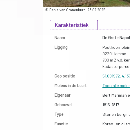
© Denis van Cronenburg, 23.02.2025
Karakteristiek
Naam
De Grote Napol
Ligging
Posthoornplein
9220 Hamme
700 m Z v.d. ke
kadasterperce
Geo positie
51.091972, 4.1
Molens in de buurt
Toon alle mole
Eigenaar
Bert Mariman 
Gebouwd
1816-1817
Type
Stenen bergm
Functie
Koren- en olie