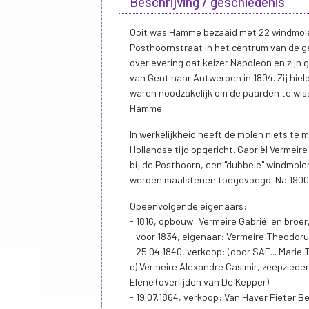
Beschrijving / geschiedenis
Ooit was Hamme bezaaid met 22 windmolens
Posthoornstraat in het centrum van de g
overlevering dat keizer Napoleon en zijn
van Gent naar Antwerpen in 1804. Zij hie
waren noodzakelijk om de paarden te wis
Hamme.
In werkelijkheid heeft de molen niets te
Hollandse tijd opgericht. Gabriël Vermeire
bij de Posthoorn, een "dubbele" windmole
werden maalstenen toegevoegd. Na 1900 
Opeenvolgende eigenaars:
- 1816, opbouw: Vermeire Gabriël en broe
- voor 1834, eigenaar: Vermeire Theodoru
- 25.04.1840, verkoop: (door SAE... Mari
c) Vermeire Alexandre Casimir, zeepziede
Elene (overlijden van De Kepper)
- 19.07.1864, verkoop: Van Haver Pieter B