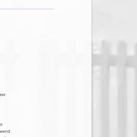
evr.
it
ewend