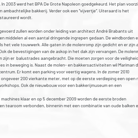
. In 2003 werd het BPA De Grote Napoleon goedgekeurd. Het plan voorz
 ambachtelijke bakkerij. Verder ook een "vijvertje". Uiteraard is het
estaureerd wordt.
tgevoerd zullen worden onder leiding van architect André Brabants uit
en middelen al een aantal dringende ingrepen gedaan. De windborden 
ls het vele touwwerk. Alle gaten in de molenromp zijn gedicht en er zijn 
Ook de bevestigingen van de askop in het dak zijn vervangen. De molen
n zijn er balustrades aangebracht. Die moeten zorgen voor de veilighei
es in beweging is. Naast de molen- en bakkersactiviteiten wil Mariman 
 centrum. Er komt een parking voor veertig wagens. In de zomer 2010
ongeveer 200 vierkante meter, met op de eerste verdieping een open 
of workshops. Ook de nieuwbouw voor een bakkerijmuseum en een
te machines klaar en op 5 december 2009 worden de eerste broden
 een tearoom verbonden, binnenin met een combinatie van oude balken 