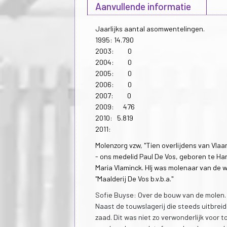
Aanvullende informatie
Jaarlijks aantal asomwentelingen.
1995: 14.790
2003: 0
2004: 0
2005: 0
2006: 0
2007: 0
2009: 476
2010: 5.819
2011:
Molenzorg vzw, "Tien overlijdens van Vlaam
- ons medelid Paul De Vos, geboren te H
Maria Vlaminck. HIj was molenaar van de 
"Maalderij De Vos b.v.b.a."
Sofie Buyse: Over de bouw van de molen.
Naast de touwslagerij die steeds uitbreid
zaad. Dit was niet zo verwonderlijk voo