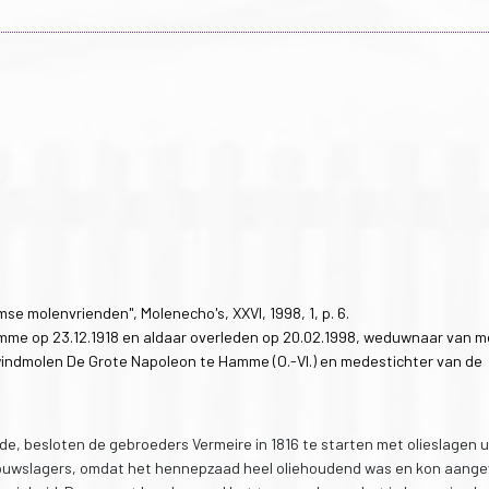
se molenvrienden", Molenecho's, XXVI, 1998, 1, p. 6.
amme op 23.12.1918 en aldaar overleden op 20.02.1998, weduwnaar van m
windmolen De Grote Napoleon te Hamme (O.-Vl.) en medestichter van de
de, besloten de gebroeders Vermeire in 1816 te starten met olieslagen u
r touwslagers, omdat het hennepzaad heel oliehoudend was en kon aang