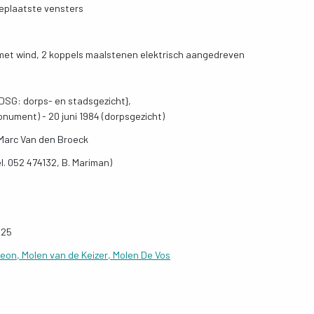
eplaatste vensters
m
met wind, 2 koppels maalstenen elektrisch aangedreven
SG: dorps- en stadsgezicht},
onument) - 20 juni 1984 (dorpsgezicht)
Marc Van den Broeck
l. 052 474132, B. Mariman)
025
eon, Molen van de Keizer, Molen De Vos