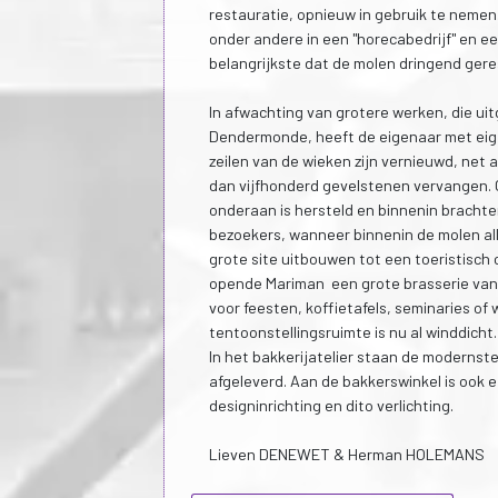
restauratie, opnieuw in gebruik te nemen
onder andere in een "horecabedrijf" en een
belangrijkste dat de molen dringend ger
In afwachting van grotere werken, die ui
Dendermonde, heeft de eigenaar met eig
zeilen van de wieken zijn vernieuwd, net a
dan vijfhonderd gevelstenen vervangen. 
onderaan is hersteld en binnenin brachte
bezoekers, wanneer binnenin de molen all
grote site uitbouwen tot een toeristisch
opende Mariman een grote brasserie van 
voor feesten, koffietafels, seminaries 
tentoonstellingsruimte is nu al winddicht.
In het bakkerijatelier staan de moderns
afgeleverd. Aan de bakkerswinkel is ook
designinrichting en dito verlichting.
Lieven DENEWET & Herman HOLEMANS