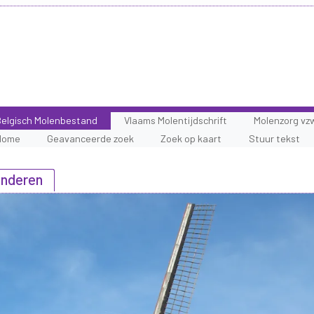
elgisch Molenbestand
Vlaams Molentijdschrift
Molenzorg vz
Home
Geavanceerde zoek
Zoek op kaart
Stuur tekst
anderen