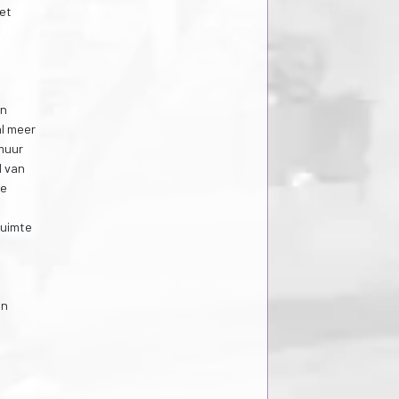
iet
en
al meer
muur
d van
de
ruimte
en