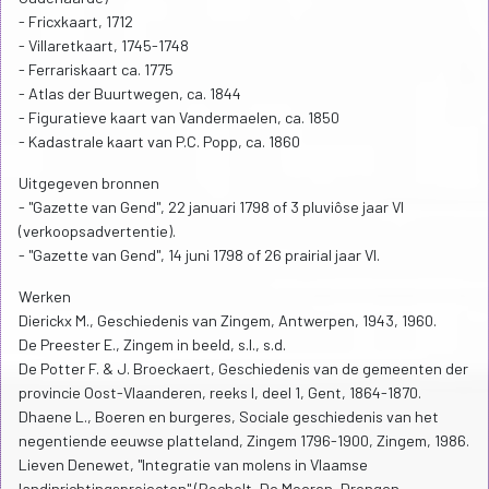
- Fricxkaart, 1712
- Villaretkaart, 1745-1748
- Ferrariskaart ca. 1775
- Atlas der Buurtwegen, ca. 1844
- Figuratieve kaart van Vandermaelen, ca. 1850
- Kadastrale kaart van P.C. Popp, ca. 1860
Uitgegeven bronnen
- "Gazette van Gend", 22 januari 1798 of 3 pluviôse jaar VI
(verkoopsadvertentie).
- "Gazette van Gend", 14 juni 1798 of 26 prairial jaar VI.
Werken
Dierickx M., Geschiedenis van Zingem, Antwerpen, 1943, 1960.
De Preester E., Zingem in beeld, s.l., s.d.
De Potter F. & J. Broeckaert, Geschiedenis van de gemeenten der
provincie Oost-Vlaanderen, reeks I, deel 1, Gent, 1864-1870.
Dhaene L., Boeren en burgeres, Sociale geschiedenis van het
negentiende eeuwse platteland, Zingem 1796-1900, Zingem, 1986.
Lieven Denewet, "Integratie van molens in Vlaamse
landinrichtingsprojecten" (Bocholt, De Moeren, Drongen,