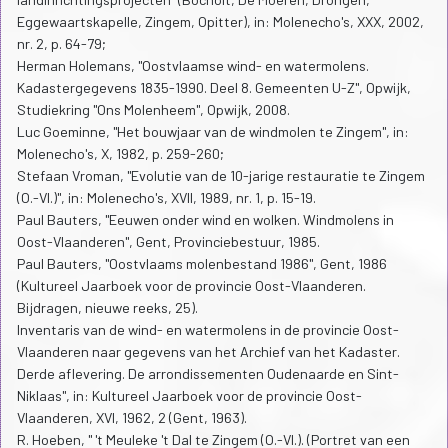
Eggewaartskapelle, Zingem, Opitter), in: Molenecho's, XXX, 2002,
nr. 2, p. 64-79;
Herman Holemans, "Oostvlaamse wind- en watermolens.
Kadastergegevens 1835-1990. Deel 8. Gemeenten U-Z", Opwijk,
Studiekring "Ons Molenheem", Opwijk, 2008.
Luc Goeminne, "Het bouwjaar van de windmolen te Zingem", in:
Molenecho's, X, 1982, p. 259-260;
Stefaan Vroman, "Evolutie van de 10-jarige restauratie te Zingem
(O.-Vl.)", in: Molenecho's, XVII, 1989, nr. 1, p. 15-19.
Paul Bauters, "Eeuwen onder wind en wolken. Windmolens in
Oost-Vlaanderen", Gent, Provinciebestuur, 1985.
Paul Bauters, "Oostvlaams molenbestand 1986", Gent, 1986
(Kultureel Jaarboek voor de provincie Oost-Vlaanderen.
Bijdragen, nieuwe reeks, 25).
Inventaris van de wind- en watermolens in de provincie Oost-
Vlaanderen naar gegevens van het Archief van het Kadaster.
Derde aflevering. De arrondissementen Oudenaarde en Sint-
Niklaas", in: Kultureel Jaarboek voor de provincie Oost-
Vlaanderen, XVI, 1962, 2 (Gent, 1963).
R. Hoeben, " 't Meuleke 't Dal te Zingem (O.-Vl.). (Portret van een