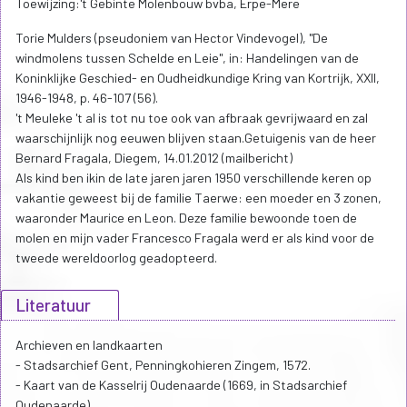
Toewijzing:'t Gebinte Molenbouw bvba, Erpe-Mere
Torie Mulders (pseudoniem van Hector Vindevogel), "De
windmolens tussen Schelde en Leie", in: Handelingen van de
Koninklijke Geschied- en Oudheidkundige Kring van Kortrijk, XXII,
1946-1948, p. 46-107 (56).
't Meuleke 't al is tot nu toe ook van afbraak gevrijwaard en zal
waarschijnlijk nog eeuwen blijven staan.Getuigenis van de heer
Bernard Fragala, Diegem, 14.01.2012 (mailbericht)
Als kind ben ikin de late jaren jaren 1950 verschillende keren op
vakantie geweest bij de familie Taerwe: een moeder en 3 zonen,
waaronder Maurice en Leon. Deze familie bewoonde toen de
molen en mijn vader Francesco Fragala werd er als kind voor de
tweede wereldoorlog geadopteerd.
Literatuur
Archieven en landkaarten
- Stadsarchief Gent, Penningkohieren Zingem, 1572.
- Kaart van de Kasselrij Oudenaarde (1669, in Stadsarchief
Oudenaarde)