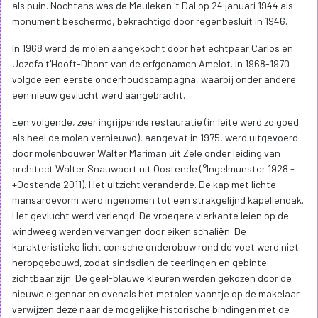
als puin. Nochtans was de Meuleken 't Dal op 24 januari 1944 als
monument beschermd, bekrachtigd door regenbesluit in 1946.
In 1968 werd de molen aangekocht door het echtpaar Carlos en
Jozefa t'Hooft-Dhont van de erfgenamen Amelot. In 1968-1970
volgde een eerste onderhoudscampagna, waarbij onder andere
een nieuw gevlucht werd aangebracht.
Een volgende, zeer ingrijpende restauratie (in feite werd zo goed
als heel de molen vernieuwd), aangevat in 1975, werd uitgevoerd
door molenbouwer Walter Mariman uit Zele onder leiding van
architect Walter Snauwaert uit Oostende (°Ingelmunster 1928 -
+Oostende 2011). Het uitzicht veranderde. De kap met lichte
mansardevorm werd ingenomen tot een strakgelijnd kapellendak.
Het gevlucht werd verlengd. De vroegere vierkante leien op de
windweeg werden vervangen door eiken schaliën. De
karakteristieke licht conische onderobuw rond de voet werd niet
heropgebouwd, zodat sindsdien de teerlingen en gebinte
zichtbaar zijn. De geel-blauwe kleuren werden gekozen door de
nieuwe eigenaar en evenals het metalen vaantje op de makelaar
verwijzen deze naar de mogelijke historische bindingen met de