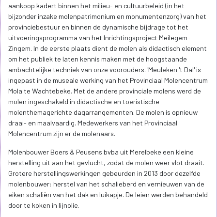
aankoop kadert binnen het milieu- en cultuurbeleid (in het
bijzonder inzake molenpatrimonium en monumentenzorg) van het
provinciebestuur en binnen de dynamische bijdrage tot het
uitvoeringsprogramma van het Inrichtingsproject Meilegem-
Zingem. In de eerste plaats dient de molen als didactisch element
om het publiek te laten kennis maken met de hoogstaande
ambachtelijke techniek van onze voorouders. 'Meuleken 't Dal' is
ingepast in de museale werking van het Provinciaal Molencentrum
Mola te Wachtebeke. Met de andere provinciale molens werd de
molen ingeschakeld in didactische en toeristische
molenthemagerichte dagarrangementen. De molen is opnieuw
draai- en maalvaardig. Medewerkers van het Provinciaal
Molencentrum zijn er de molenaars.
Molenbouwer Boers & Peusens bvba uit Merelbeke een kleine
herstelling uit aan het gevlucht, zodat de molen weer vlot draait.
Grotere herstellingswerkingen gebeurden in 2013 door dezelfde
molenbouwer: herstel van het schalieberd en vernieuwen van de
eiken schaliën van het dak en luikapje. De leien werden behandeld
door te koken in lijnolie.