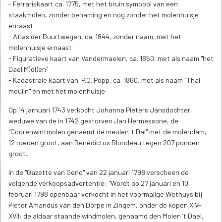
- Ferrariskaart ca. 1775, met het bruin symbool van een
staakmolen, zonder benaming en nog zonder het molenhuisje
ernaast
- Atlas der Buurtwegen, ca. 1844, zonder naam, met het
molenhuisje ernaast
- Figuratieve kaart van Vandermaelen, ca. 1850, met als naam "het
Dael M(ol)en"
- Kadastrale kaart van P.C. Popp, ca. 1860, met als naam "Thal
moulin" en met het molenhuisje
Op 14 jarnuari 1743 verkocht Johanna Pieters Jansdochter,
weduwe van de in 1742 gestorven Jan Hermessone, de
"Coorenwintmolen genaemt de meulen 't Dal" met de molendam,
12 roeden groot, aan Benedictus Blondeau tegen 207 ponden
groot.
In de "Gazette van Gend" van 22 januari 1798 verscheen de
volgende verkoopsadvertentie: "Wordt op 27 januari en 10
februari 1798 openbaar verkocht in het voormalige Wethuys bij
Pieter Amandus van den Dorpe in Zingem, onder de kopen XIV-
XVII: de aldaar staande windmolen, genaamd den Molen ’t Dael,