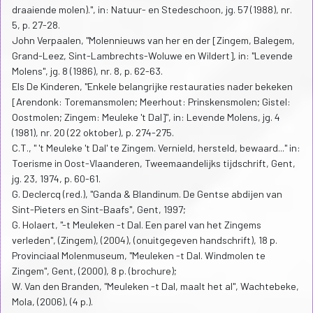
draaiende molen).", in: Natuur- en Stedeschoon, jg. 57 (1988), nr.
5, p. 27-28.
John Verpaalen, "Molennieuws van her en der [Zingem, Balegem,
Grand-Leez, Sint-Lambrechts-Woluwe en Wildert], in: "Levende
Molens", jg. 8 (1986), nr. 8, p. 62-63.
Els De Kinderen, "Enkele belangrijke restauraties nader bekeken
[Arendonk: Toremansmolen; Meerhout: Prinskensmolen; Gistel:
Oostmolen; Zingem: Meuleke 't Dal]", in: Levende Molens, jg. 4
(1981), nr. 20 (22 oktober), p. 274-275.
C.T., " 't Meuleke 't Dal' te Zingem. Vernield, hersteld, bewaard..." in:
Toerisme in Oost-Vlaanderen, Tweemaandelijks tijdschrift, Gent,
jg. 23, 1974, p. 60-61.
G. Declercq (red.), "Ganda & Blandinum. De Gentse abdijen van
Sint-Pieters en Sint-Baafs", Gent, 1997;
G. Holaert, "-t Meuleken -t Dal. Een parel van het Zingems
verleden", (Zingem), (2004), (onuitgegeven handschrift), 18 p.
Provinciaal Molenmuseum, "Meuleken -t Dal. Windmolen te
Zingem", Gent, (2000), 8 p. (brochure);
W. Van den Branden, "Meuleken -t Dal, maalt het al", Wachtebeke,
Mola, (2006), (4 p.).