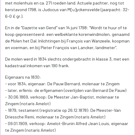
met molenhuis en ca. 271 roeden land. Actuele pachter, nog tot
kerstavond 1798, is Judocus van M[u]yckensvelde (jaarpacht: 32-
6-0 £ gr.).
En in de "Gazette van Gend" van 14 juni 1798: "Wordt te huur of te
koop gepresenteerd: een welbeklante korenwindmolen, genaamd
de Molen het Dal. Inlichtingen bij François van Wanzeele, koopman
en voerman, en bij Pieter François van Lancker, landmeter".
De molen werd in 1834 slechts ondergebracht in klasse 3, met een
kadastraal inkomen van 190 frank.
Eigenaars na 1830:
- voor 1834, eigenaar: De Pauw Bernard, molenaar te Zingem
- later, erfenis: de erfgenamen (overlijden van Bernard De Pauw)
- 30.06.1869, verkoop: De Meester Jan-Baptist, molenaar te
Zingem (notaris Amelot)
- 1879, testament (registratie op 26.12.1878): De Meester-Van
Driessche Remi, molenaar te Zingem (notaris Amelot)
- 09.01.1909, verkoop: Amelot-Brunin Alfred Jean Louis, eigenaar
te Zingem (notaris Amelot)