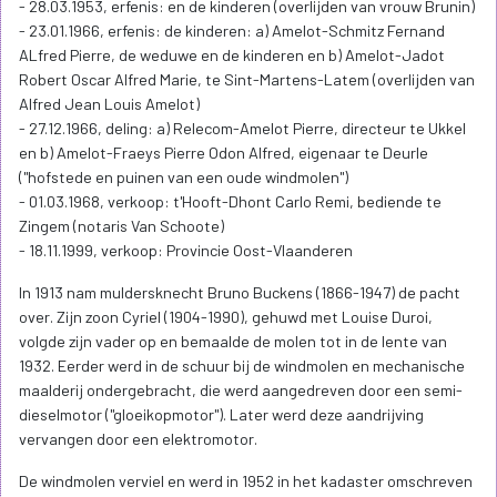
- 28.03.1953, erfenis: en de kinderen (overlijden van vrouw Brunin)
- 23.01.1966, erfenis: de kinderen: a) Amelot-Schmitz Fernand
ALfred Pierre, de weduwe en de kinderen en b) Amelot-Jadot
Robert Oscar Alfred Marie, te Sint-Martens-Latem (overlijden van
Alfred Jean Louis Amelot)
- 27.12.1966, deling: a) Relecom-Amelot Pierre, directeur te Ukkel
en b) Amelot-Fraeys Pierre Odon Alfred, eigenaar te Deurle
("hofstede en puinen van een oude windmolen")
- 01.03.1968, verkoop: t'Hooft-Dhont Carlo Remi, bediende te
Zingem (notaris Van Schoote)
- 18.11.1999, verkoop: Provincie Oost-Vlaanderen
In 1913 nam muldersknecht Bruno Buckens (1866-1947) de pacht
over. Zijn zoon Cyriel (1904-1990), gehuwd met Louise Duroi,
volgde zijn vader op en bemaalde de molen tot in de lente van
1932. Eerder werd in de schuur bij de windmolen en mechanische
maalderij ondergebracht, die werd aangedreven door een semi-
dieselmotor ("gloeikopmotor"). Later werd deze aandrijving
vervangen door een elektromotor.
De windmolen verviel en werd in 1952 in het kadaster omschreven