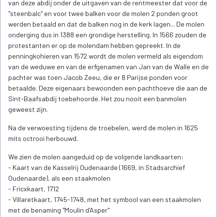
van deze abdij onder de uitgaven van de rentmeester dat voor de
"steenbalc" en voor twee balken voor de molen 2 ponden groot
werden betaald en dat de balken nog in de kerk lagen... De molen
onderging dus in 1388 een grondige herstelling. In 1566 zouden de
protestanten er op de molendam hebben gepreekt. In de
penningkohieren van 1572 wordt de molen vermeld als eigendom
van de weduwe en van de erfgenamen van Jan van de Walle en de
pachter was toen Jacob Zeeu, die er 8 Parijse ponden voor
betaalde. Deze eigenaars bewoonden een pachthoeve die aan de
Sint-Baafsabdij toebehoorde. Het zou nooit een banmolen
geweest zijn.
Na de verwoesting tijdens de troebelen, werd de molen in 1625
mits octrooi herbouwd.
We zien de molen aangeduid op de volgende landkaarten:
- Kaart van de Kasselrij Oudenaarde (1669, in Stadsarchief
Oudenaarde), als een staakmolen
- Fricxkaart, 1712
- Villaretkaart, 1745-1748, met het symbool van een staakmolen
met de benaming "Moulin d'Asper"