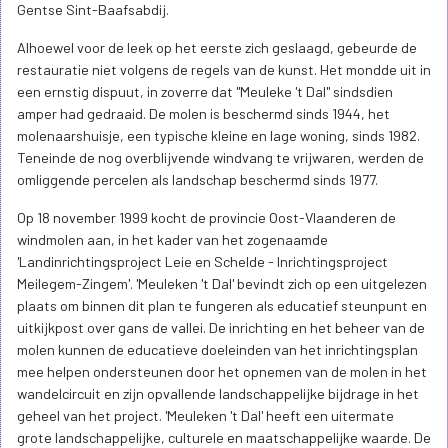
Gentse Sint-Baafsabdij.
Alhoewel voor de leek op het eerste zich geslaagd, gebeurde de
restauratie niet volgens de regels van de kunst. Het mondde uit in
een ernstig dispuut, in zoverre dat "Meuleke 't Dal" sindsdien
amper had gedraaid. De molen is beschermd sinds 1944, het
molenaarshuisje, een typische kleine en lage woning, sinds 1982.
Teneinde de nog overblijvende windvang te vrijwaren, werden de
omliggende percelen als landschap beschermd sinds 1977.
Op 18 november 1999 kocht de provincie Oost-Vlaanderen de
windmolen aan, in het kader van het zogenaamde
'Landinrichtingsproject Leie en Schelde - Inrichtingsproject
Meilegem-Zingem'. 'Meuleken 't Dal' bevindt zich op een uitgelezen
plaats om binnen dit plan te fungeren als educatief steunpunt en
uitkijkpost over gans de vallei. De inrichting en het beheer van de
molen kunnen de educatieve doeleinden van het inrichtingsplan
mee helpen ondersteunen door het opnemen van de molen in het
wandelcircuit en zijn opvallende landschappelijke bijdrage in het
geheel van het project. 'Meuleken 't Dal' heeft een uitermate
grote landschappelijke, culturele en maatschappelijke waarde. De