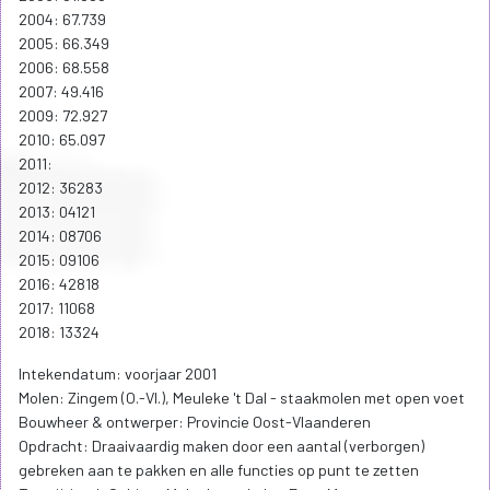
2004: 67.739
2005: 66.349
2006: 68.558
2007: 49.416
2009: 72.927
2010: 65.097
2011:
2012: 36283
2013: 04121
2014: 08706
2015: 09106
2016: 42818
2017: 11068
2018: 13324
Intekendatum: voorjaar 2001
Molen: Zingem (O.-Vl.), Meuleke 't Dal - staakmolen met open voet
Bouwheer & ontwerper: Provincie Oost-Vlaanderen
Opdracht: Draaivaardig maken door een aantal (verborgen)
gebreken aan te pakken en alle functies op punt te zetten