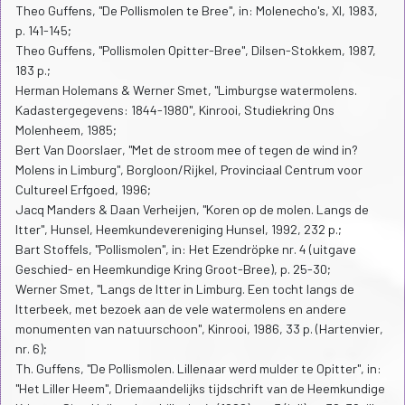
Theo Guffens, "De Pollismolen te Bree", in: Molenecho's, XI, 1983,
p. 141-145;
Theo Guffens, "Pollismolen Opitter-Bree", Dilsen-Stokkem, 1987,
183 p.;
Herman Holemans & Werner Smet, "Limburgse watermolens.
Kadastergegevens: 1844-1980", Kinrooi, Studiekring Ons
Molenheem, 1985;
Bert Van Doorslaer, "Met de stroom mee of tegen de wind in?
Molens in Limburg", Borgloon/Rijkel, Provinciaal Centrum voor
Cultureel Erfgoed, 1996;
Jacq Manders & Daan Verheijen, "Koren op de molen. Langs de
Itter", Hunsel, Heemkundevereniging Hunsel, 1992, 232 p.;
Bart Stoffels, "Pollismolen", in: Het Ezendröpke nr. 4 (uitgave
Geschied- en Heemkundige Kring Groot-Bree), p. 25-30;
Werner Smet, "Langs de Itter in Limburg. Een tocht langs de
Itterbeek, met bezoek aan de vele watermolens en andere
monumenten van natuurschoon", Kinrooi, 1986, 33 p. (Hartenvier,
nr. 6);
Th. Guffens, "De Pollismolen. Lillenaar werd mulder te Opitter", in:
"Het Liller Heem", Driemaandelijks tijdschrift van de Heemkundige