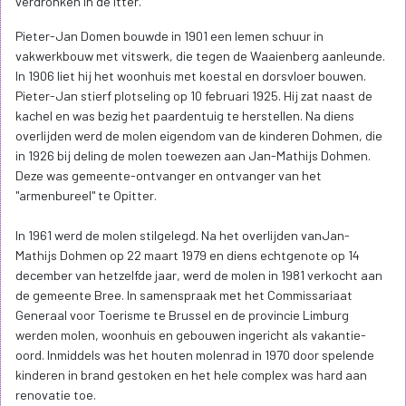
verdronken in de Itter.
Pieter-Jan Domen bouwde in 1901 een lemen schuur in
vakwerkbouw met vitswerk, die tegen de Waaienberg aanleunde.
In 1906 liet hij het woonhuis met koestal en dorsvloer bouwen.
Pieter-Jan stierf plotseling op 10 februari 1925. Hij zat naast de
kachel en was bezig het paardentuig te herstellen. Na diens
overlijden werd de molen eigendom van de kinderen Dohmen, die
in 1926 bij deling de molen toewezen aan Jan-Mathijs Dohmen.
Deze was gemeente-ontvanger en ontvanger van het
"armenbureel" te Opitter.
In 1961 werd de molen stilgelegd. Na het overlijden vanJan-
Mathijs Dohmen op 22 maart 1979 en diens echtgenote op 14
december van hetzelfde jaar, werd de molen in 1981 verkocht aan
de gemeente Bree. In samenspraak met het Commissariaat
Generaal voor Toerisme te Brussel en de provincie Limburg
werden molen, woonhuis en gebouwen ingericht als vakantie-
oord. Inmiddels was het houten molenrad in 1970 door spelende
kinderen in brand gestoken en het hele complex was hard aan
renovatie toe.