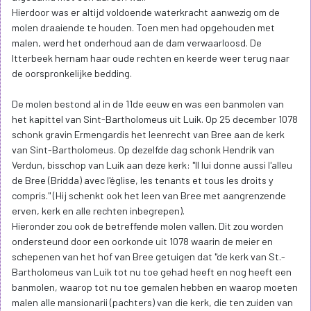
Hierdoor was er altijd voldoende waterkracht aanwezig om de
molen draaiende te houden. Toen men had opgehouden met
malen, werd het onderhoud aan de dam verwaarloosd. De
Itterbeek hernam haar oude rechten en keerde weer terug naar
de oorspronkelijke bedding.
De molen bestond al in de 11de eeuw en was een banmolen van
het kapittel van Sint-Bartholomeus uit Luik. Op 25 december 1078
schonk gravin Ermengardis het leenrecht van Bree aan de kerk
van Sint-Bartholomeus. Op dezelfde dag schonk Hendrik van
Verdun, bisschop van Luik aan deze kerk: "Il lui donne aussi l'alleu
de Bree (Bridda) avec l'église, les tenants et tous les droits y
compris." (Hij schenkt ook het leen van Bree met aangrenzende
erven, kerk en alle rechten inbegrepen).
Hieronder zou ook de betreffende molen vallen. Dit zou worden
ondersteund door een oorkonde uit 1078 waarin de meier en
schepenen van het hof van Bree getuigen dat "de kerk van St.-
Bartholomeus van Luik tot nu toe gehad heeft en nog heeft een
banmolen, waarop tot nu toe gemalen hebben en waarop moeten
malen alle mansionarii (pachters) van die kerk, die ten zuiden van