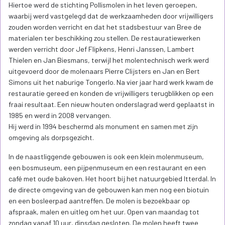
Hiertoe werd de stichting Pollismolen in het leven geroepen,
waarbij werd vastgelegd dat de werkzaamheden door vrijwilligers
zouden worden verricht en dat het stadsbestuur van Bree de
materialen ter beschikking zou stellen. De restauratiewerken
werden verricht door Jef Flipkens, Henri Janssen, Lambert
Thielen en Jan Biesmans, terwijl het molentechnisch werk werd
uitgevoerd door de molenaars Pierre Clijsters en Jan en Bert
Simons uit het naburige Tongerlo. Na vier jaar hard werk kwam de
restauratie gereed en konden de vrijwilligers terugblikken op een
fraai resultaat. Een nieuw houten onderslagrad werd geplaatst in
1985 en werd in 2008 vervangen.
Hij werd in 1994 beschermd als monument en samen met zijn
omgeving als dorpsgezicht.
In de naastliggende gebouwen is ook een klein molenmuseum,
een bosmuseum, een pijpenmuseum en een restaurant en een
café met oude bakoven. Het hoort bij het natuurgebied Itterdal. In
de directe omgeving van de gebouwen kan men nog een biotuin
en een bosleerpad aantreffen. De molen is bezoekbaar op
afspraak, malen en uitleg om het uur. Open van maandag tot
zondag vanaf 10 uur, dinsdag gesloten. De molen heeft twee