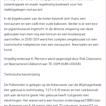
steenkoppels en maalt regelmatig boekweit voor het
vlakbijgelegen restaurant.
In de bijgebouwen van de molen bevindt zich thans een
restaurant en een café met oude bakoven. Verder is er een bos-
en pijpenmuseum ingericht. In de directe omgeivng van deze
gebouwen kan men nog een biotuin en een bosleerpad
aantreffen. In 2010-2011 werd het complex omgebouwd tot een
toeristische trekpleister met een restaurant, feestzalen en een
hotel.
Vrijwillig molenaar K. Mertens werd opgevolgd door Rob Claessens
uit Neeroeteren (Akkerstraat 70, GSM 0486 413458).
Technische beschrijving
De Pollismolen is gelegen op de linkeroever van de Wijshagerbeek.
Het gebouw is rechthoekig, 7,27 x 9,10 meter en het rad bevindt
zich aan de korte gevel. Het gebouw heeft tuitgevels met
vlechtingen. Het waterrad is een houten onderslagrad (1985) met
en diameter van 5,45 meter. Het telt 32 schoepen, breed 63 cm