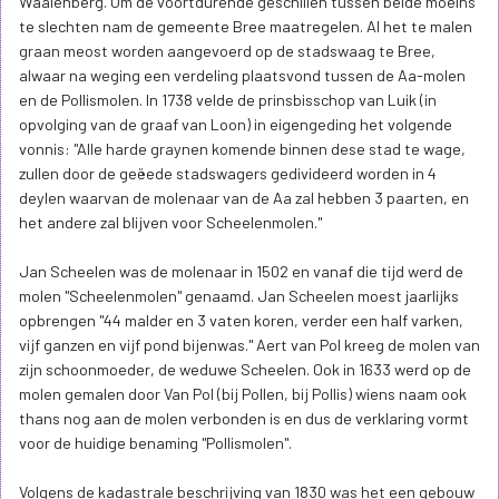
Waaienberg. Om de voortdurende geschillen tussen beide moelns
te slechten nam de gemeente Bree maatregelen. Al het te malen
graan meost worden aangevoerd op de stadswaag te Bree,
alwaar na weging een verdeling plaatsvond tussen de Aa-molen
en de Pollismolen. In 1738 velde de prinsbisschop van Luik (in
opvolging van de graaf van Loon) in eigengeding het volgende
vonnis: "Alle harde graynen komende binnen dese stad te wage,
zullen door de geëede stadswagers gedivideerd worden in 4
deylen waarvan de molenaar van de Aa zal hebben 3 paarten, en
het andere zal blijven voor Scheelenmolen."
Jan Scheelen was de molenaar in 1502 en vanaf die tijd werd de
molen "Scheelenmolen" genaamd. Jan Scheelen moest jaarlijks
opbrengen "44 malder en 3 vaten koren, verder een half varken,
vijf ganzen en vijf pond bijenwas." Aert van Pol kreeg de molen van
zijn schoonmoeder, de weduwe Scheelen. Ook in 1633 werd op de
molen gemalen door Van Pol (bij Pollen, bij Pollis) wiens naam ook
thans nog aan de molen verbonden is en dus de verklaring vormt
voor de huidige benaming "Pollismolen".
Volgens de kadastrale beschrijving van 1830 was het een gebouw