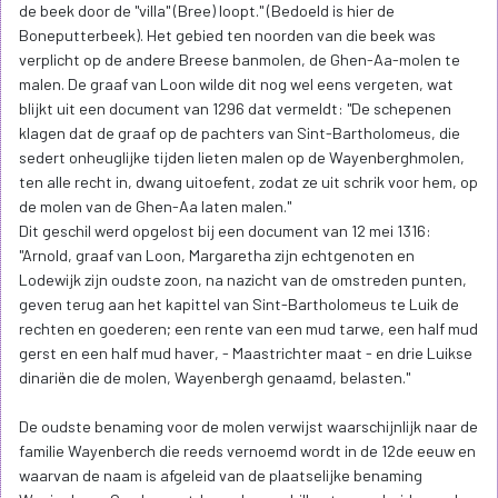
de beek door de "villa" (Bree) loopt." (Bedoeld is hier de
Boneputterbeek). Het gebied ten noorden van die beek was
verplicht op de andere Breese banmolen, de Ghen-Aa-molen te
malen. De graaf van Loon wilde dit nog wel eens vergeten, wat
blijkt uit een document van 1296 dat vermeldt: "De schepenen
klagen dat de graaf op de pachters van Sint-Bartholomeus, die
sedert onheuglijke tijden lieten malen op de Wayenberghmolen,
ten alle recht in, dwang uitoefent, zodat ze uit schrik voor hem, op
de molen van de Ghen-Aa laten malen."
Dit geschil werd opgelost bij een document van 12 mei 1316:
"Arnold, graaf van Loon, Margaretha zijn echtgenoten en
Lodewijk zijn oudste zoon, na nazicht van de omstreden punten,
geven terug aan het kapittel van Sint-Bartholomeus te Luik de
rechten en goederen; een rente van een mud tarwe, een half mud
gerst en een half mud haver, - Maastrichter maat - en drie Luikse
dinariën die de molen, Wayenbergh genaamd, belasten."
De oudste benaming voor de molen verwijst waarschijnlijk naar de
familie Wayenberch die reeds vernoemd wordt in de 12de eeuw en
waarvan de naam is afgeleid van de plaatselijke benaming