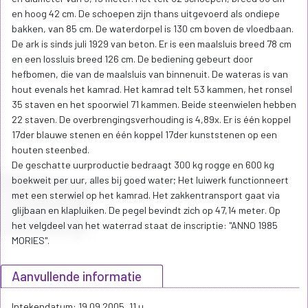
en hoog 42 cm. De schoepen zijn thans uitgevoerd als ondiepe
bakken, van 85 cm. De waterdorpel is 130 cm boven de vloedbaan.
De ark is sinds juli 1929 van beton. Er is een maalsluis breed 78 cm
en een lossluis breed 126 cm. De bediening gebeurt door
hefbomen, die van de maalsluis van binnenuit. De wateras is van
hout evenals het kamrad. Het kamrad telt 53 kammen, het ronsel
35 staven en het spoorwiel 71 kammen. Beide steenwielen hebben
22 staven. De overbrengingsverhouding is 4,89x. Er is één koppel
17der blauwe stenen en één koppel 17der kunststenen op een
houten steenbed.
De geschatte uurproductie bedraagt 300 kg rogge en 600 kg
boekweit per uur, alles bij goed water; Het luiwerk functionneert
met een sterwiel op het kamrad. Het zakkentransport gaat via
glijbaan en klapluiken. De pegel bevindt zich op 47,14 meter. Op
het velgdeel van het waterrad staat de inscriptie: "ANNO 1985
MORIES".
Aanvullende informatie
Intekendatum: 19.09.2005, 11 u.