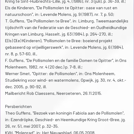
Kring te Sint-Huibrechts-Lille, jg. 4, (1986), nr. 3 (juli), p. 36-39, ill.;
Els de Kinderen, "De Pollismolen te Opitter: oase van rust en
natuurschoon", in: Levende Molens, jg. 9 (1987), nr. 7, p. 50;
T. Guffens, "De Pollismolen te Bree", in: Limburg, Tweemaandelijks
tijdschrift van de Federatie van de Geschied- en Oudheidkundige
Kringen van Limburg, Hasselt, jg. 63 (1984), p. 264-270, ill.;
E(ls) D(e) K(inderen), "Pollismolen te Bree: boeiend projekt
gebaseerd op vrijwilligerswerk", in: Levende Molens, jg. 6 (1984),
nr. 8, p. 57-60, ill.,
F. Guffens, "De Pollismolen en de familie Domen te Opitter", in Ons
Molenheem, 1982, nr. 4 (20 dec.) p. 7-8, ill.;
Werner Smet, "Opitter: de Pollismolen", in: Ons Molenheem,
Studiekring voor wind- en watermolens, Opwijk, jg. 30, nr. 4, okt.-
dec. 2005, p. 90-92, ill.
Mailbericht Rob Claessens, Neeroeteren, 26.11.2015.
Persberichten
Theo Guffens, "Bezoek van koningin Fabiola aan de Pollismolen",
in: Ezendröpke, Geschied- en Heemkundige Kring Groot-Bree, jg.
26, nr. 51, mei 2007, p. 32-35.
KVH, "Molenrad", in: Het Nieuwsblad, 06.05.2008.