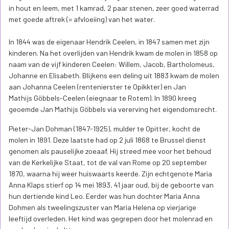
in hout en leem, met 1 kamrad, 2 paar stenen, zeer goed waterrad
met goede aftrek (= afvloeiing) van het water.
In 1844 was de eigenaar Hendrik Ceelen, in 1847 samen met zijn
kinderen. Na het overlijden van Hendrik kwam de molen in 1858 op
naam van de vijf kinderen Ceelen: Willem, Jacob, Bartholomeus,
Johanne en Elisabeth. Blijkens een deling uit 1883 kwam de molen
aan Johanna Ceelen (rentenierster te Opikkter) en Jan
Mathijs Göbbels-Ceelen (eiegnaar te Rotem). In 1890 kreeg
geoemde Jan Mathijs Göbbels via vererving het eigendomsrecht.
Pieter-Jan Dohman (1847-1925), mulder te Opitter, kocht de
molen in 1891. Deze laatste had op 2 juli 1868 te Brussel dienst
genomen als pauselijke zoeaaf. Hij streed mee voor het behoud
van de Kerkelijke Staat, tot de val van Rome op 20 september
1870, waarna hij weer huiswaarts keerde. Zijn echtgenote Maria
Anna Klaps stierf op 14 mei 1893, 41 jaar oud, bij de geboorte van
hun dertiende kind Leo. Eerder was hun dochter Maria Anna
Dohmen als tweelingszuster van Maria Helena op vierjarige
leeftijd overleden. Het kind was gegrepen door het molenrad en