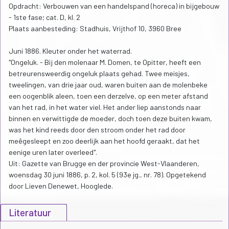
Opdracht: Verbouwen van een handelspand (horeca) in bijgebouw
- 1ste fase; cat. D, kl. 2
Plaats aanbesteding: Stadhuis, Vrijthof 10, 3960 Bree
Juni 1886. Kleuter onder het waterrad.
"Ongeluk. - Bij den molenaar M. Domen, te Opitter, heeft een
betreurensweerdig ongeluk plaats gehad. Twee meisjes,
tweelingen, van drie jaar oud, waren buiten aan de molenbeke
een oogenblik aleen, toen een derzelve, op een meter afstand
van het rad, in het water viel. Het ander liep aanstonds naar
binnen en verwittigde de moeder, doch toen deze buiten kwam,
was het kind reeds door den stroom onder het rad door
meêgesleept en zoo deerlijk aan het hoofd geraakt, dat het
eenige uren later overleed".
Uit: Gazette van Brugge en der provincie West-Vlaanderen,
woensdag 30 juni 1886, p. 2, kol. 5 (93e jg., nr. 78). Opgetekend
door Lieven Denewet, Hooglede.
Literatuur