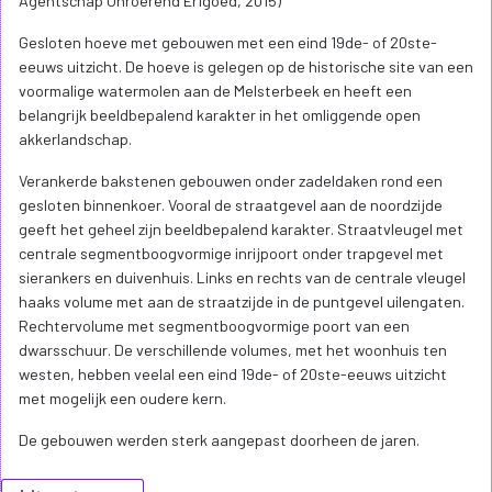
Agentschap Onroerend Erfgoed, 2015)
Gesloten hoeve met gebouwen met een eind 19de- of 20ste-
eeuws uitzicht. De hoeve is gelegen op de historische site van een
voormalige watermolen aan de Melsterbeek en heeft een
belangrijk beeldbepalend karakter in het omliggende open
akkerlandschap.
Verankerde bakstenen gebouwen onder zadeldaken rond een
gesloten binnenkoer. Vooral de straatgevel aan de noordzijde
geeft het geheel zijn beeldbepalend karakter. Straatvleugel met
centrale segmentboogvormige inrijpoort onder trapgevel met
sierankers en duivenhuis. Links en rechts van de centrale vleugel
haaks volume met aan de straatzijde in de puntgevel uilengaten.
Rechtervolume met segmentboogvormige poort van een
dwarsschuur. De verschillende volumes, met het woonhuis ten
westen, hebben veelal een eind 19de- of 20ste-eeuws uitzicht
met mogelijk een oudere kern.
De gebouwen werden sterk aangepast doorheen de jaren.