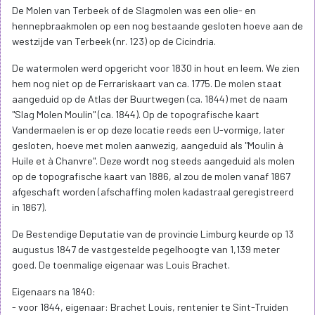
De Molen van Terbeek of de Slagmolen was een olie- en
hennepbraakmolen op een nog bestaande gesloten hoeve aan de
westzijde van Terbeek (nr. 123) op de Cicindria.
De watermolen werd opgericht voor 1830 in hout en leem. We zien
hem nog niet op de Ferrariskaart van ca. 1775. De molen staat
aangeduid op de Atlas der Buurtwegen (ca. 1844) met de naam
"Slag Molen Moulin" (ca. 1844). Op de topografische kaart
Vandermaelen is er op deze locatie reeds een U-vormige, later
gesloten, hoeve met molen aanwezig, aangeduid als "Moulin à
Huile et à Chanvre". Deze wordt nog steeds aangeduid als molen
op de topografische kaart van 1886, al zou de molen vanaf 1867
afgeschaft worden (afschaffing molen kadastraal geregistreerd
in 1867).
De Bestendige Deputatie van de provincie Limburg keurde op 13
augustus 1847 de vastgestelde pegelhoogte van 1,139 meter
goed. De toenmalige eigenaar was Louis Brachet.
Eigenaars na 1840:
- voor 1844, eigenaar: Brachet Louis, rentenier te Sint-Truiden