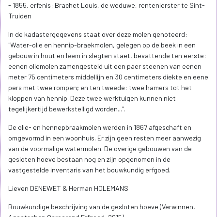
- 1855, erfenis: Brachet Louis, de weduwe, rentenierster te Sint-
Truiden
In de kadastergegevens staat over deze molen genoteerd:
"Water-olie en hennip-braekmolen, gelegen op de beek in een
gebouw in hout en leem in slegten staet, bevattende ten eerste:
eenen oliemolen zamengesteld uit een paer steenen van eenen
meter 75 centimeters middellijn en 30 centimeters diekte en eene
pers met twee rompen; en ten tweede: twee hamers tot het
kloppen van hennip. Deze twee werktuigen kunnen niet
tegelijkertijd bewerkstelligd worden...".
De olie- en hennepbraakmolen werden in 1867 afgeschaft en
omgevormd in een woonhuis. Er zijn geen resten meer aanwezig
van de voormalige watermolen. De overige gebouwen van de
gesloten hoeve bestaan nog en zijn opgenomen in de
vastgestelde inventaris van het bouwkundig erfgoed.
Lieven DENEWET & Herman HOLEMANS
Bouwkundige beschrijving van de gesloten hoeve (Verwinnen,