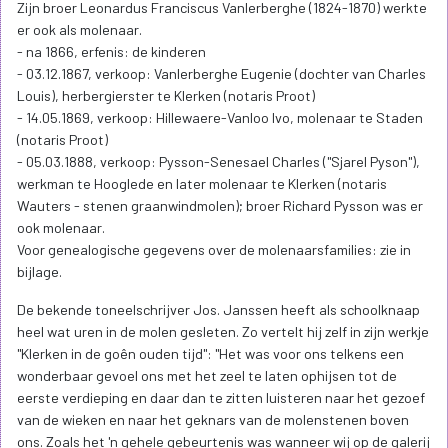
Zijn broer Leonardus Franciscus Vanlerberghe (1824-1870) werkte
er ook als molenaar.
- na 1866, erfenis: de kinderen
- 03.12.1867, verkoop: Vanlerberghe Eugenie (dochter van Charles
Louis), herbergierster te Klerken (notaris Proot)
- 14.05.1869, verkoop: Hillewaere-Vanloo Ivo, molenaar te Staden
(notaris Proot)
- 05.03.1888, verkoop: Pysson-Senesael Charles ("Sjarel Pyson"),
werkman te Hooglede en later molenaar te Klerken (notaris
Wauters - stenen graanwindmolen); broer Richard Pysson was er
ook molenaar.
Voor genealogische gegevens over de molenaarsfamilies: zie in
bijlage.
De bekende toneelschrijver Jos. Janssen heeft als schoolknaap
heel wat uren in de molen gesleten. Zo vertelt hij zelf in zijn werkje
"Klerken in de goên ouden tijd": "Het was voor ons telkens een
wonderbaar gevoel ons met het zeel te laten ophijsen tot de
eerste verdieping en daar dan te zitten luisteren naar het gezoef
van de wieken en naar het geknars van de molenstenen boven
ons. Zoals het 'n gehele gebeurtenis was wanneer wij op de galerij