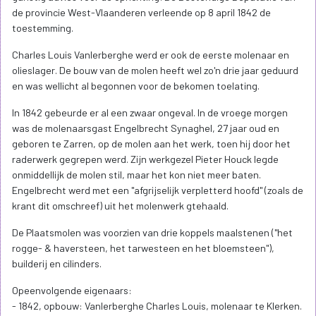
de provincie West-Vlaanderen verleende op 8 april 1842 de
toestemming.
Charles Louis Vanlerberghe werd er ook de eerste molenaar en
olieslager. De bouw van de molen heeft wel zo'n drie jaar geduurd
en was wellicht al begonnen voor de bekomen toelating.
In 1842 gebeurde er al een zwaar ongeval. In de vroege morgen
was de molenaarsgast Engelbrecht Synaghel, 27 jaar oud en
geboren te Zarren, op de molen aan het werk, toen hij door het
raderwerk gegrepen werd. Zijn werkgezel Pieter Houck legde
onmiddellijk de molen stil, maar het kon niet meer baten.
Engelbrecht werd met een "afgrijselijk verpletterd hoofd" (zoals de
krant dit omschreef) uit het molenwerk gtehaald.
De Plaatsmolen was voorzien van drie koppels maalstenen ("het
rogge- & haversteen, het tarwesteen en het bloemsteen"),
builderij en cilinders.
Opeenvolgende eigenaars:
- 1842, opbouw: Vanlerberghe Charles Louis, molenaar te Klerken.