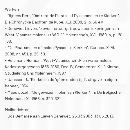
Werken
- Bijnens Bert, "Omtrent de Plaats- of Pyssonmolen te Klerken",
Die Chronycke Bachten de Kupe, XLI, 2008, 2, p. 56 e.v.
- Denewet Lieven, "Zeven natuurgetrouwe pentekeningen van
West-Vlaamse molens uit W.O. 1", Molenecho's, XVII, 1989, 4, p. 181-
188.
- "De Plaatsmolen of molen Pysson te Klerken", Curiosa, XLVI,
2008, nr. 451, p. 29-30.
- Holemans Herman, "West-Vlaamse wind- en watermolens.
Kadastergegevens 1835-1980, Deel IV, Gemeenten K-L", Kinrooi,
Studiekring Ons Molenheem, 1997.
- Janssen J., "Klerken in de "gôen ouden tijd", uitgave in eigen
beheer, 1964.
- Maes Jozef , "De gewezen molen van Klerken", in: De Belgische
Molenaar, LXI, 1966, p. 320-321.
Mailberichten
- Jos Demarée aan Lieven Denewet, 25.03.2003, 13.05.2013.