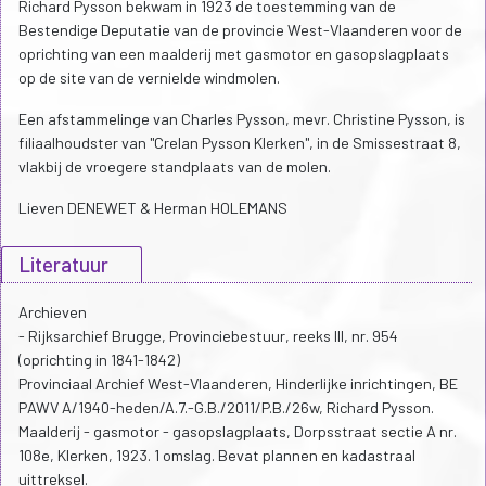
Richard Pysson bekwam in 1923 de toestemming van de
Bestendige Deputatie van de provincie West-Vlaanderen voor de
oprichting van een maalderij met gasmotor en gasopslagplaats
op de site van de vernielde windmolen.
Een afstammelinge van Charles Pysson, mevr. Christine Pysson, is
filiaalhoudster van "Crelan Pysson Klerken", in de Smissestraat 8,
vlakbij de vroegere standplaats van de molen.
Lieven DENEWET & Herman HOLEMANS
Literatuur
Archieven
- Rijksarchief Brugge, Provinciebestuur, reeks III, nr. 954
(oprichting in 1841-1842)
Provinciaal Archief West-Vlaanderen, Hinderlijke inrichtingen, BE
PAWV A/1940-heden/A.7.-G.B./2011/P.B./26w, Richard Pysson.
Maalderij - gasmotor - gasopslagplaats, Dorpsstraat sectie A nr.
108e, Klerken, 1923. 1 omslag. Bevat plannen en kadastraal
uittreksel.