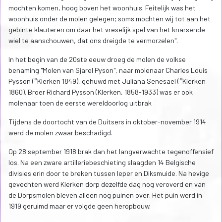
mochten komen, hoog boven het woonhuis. Feitelijk was het
woonhuis onder de molen gelegen; soms mochten wij tot aan het
gebinte klauteren om daar het vreselijk spel van het knarsende
wiel te aanschouwen, dat ons dreigde te vermorzelen".
In het begin van de 20ste eeuw droeg de molen de volkse
benaming "Molen van Sjarel Pyson", naar molenaar Charles Louis
Pysson (°Klerken 1849), gehuwd met Juliana Senesael (°Klerken
1860). Broer Richard Pysson (Klerken, 1858-1933) was er ook
molenaar toen de eerste wereldoorlog uitbrak
Tijdens de doortocht van de Duitsers in oktober-november 1914
werd de molen zwaar beschadigd.
Op 28 september 1918 brak dan het langverwachte tegenoffensief
los. Na een zware artilleriebeschieting slaagden 14 Belgische
divisies erin door te breken tussen Ieper en Diksmuide. Na hevige
gevechten werd Klerken dorp dezelfde dag nog veroverd en van
de Dorpsmolen bleven alleen nog puinen over. Het puin werd in
1919 geruimd maar er volgde geen heropbouw.