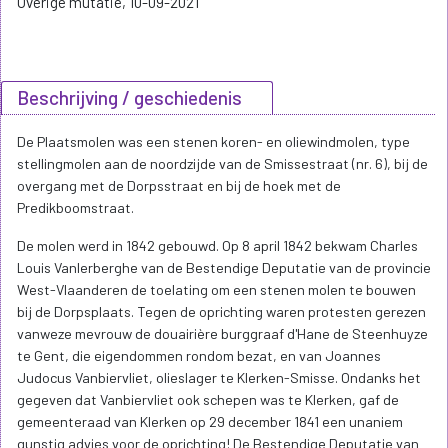
Overige mutatie, 10-09-2021
Beschrijving / geschiedenis
De Plaatsmolen was een stenen koren- en oliewindmolen, type
stellingmolen aan de noordzijde van de Smissestraat (nr. 6), bij de
overgang met de Dorpsstraat en bij de hoek met de
Predikboomstraat.
De molen werd in 1842 gebouwd. Op 8 april 1842 bekwam Charles
Louis Vanlerberghe van de Bestendige Deputatie van de provincie
West-Vlaanderen de toelating om een stenen molen te bouwen
bij de Dorpsplaats. Tegen de oprichting waren protesten gerezen
vanweze mevrouw de douairière burggraaf d'Hane de Steenhuyze
te Gent, die eigendommen rondom bezat, en van Joannes
Judocus Vanbiervliet, olieslager te Klerken-Smisse. Ondanks het
gegeven dat Vanbiervliet ook schepen was te Klerken, gaf de
gemeenteraad van Klerken op 29 december 1841 een unaniem
gunstig advies voor de oprichting! De Bestendige Deputatie van