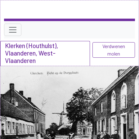
Klerken (Houthulst),
Verdwenen
Vlaanderen, West-
molen
Vlaanderen