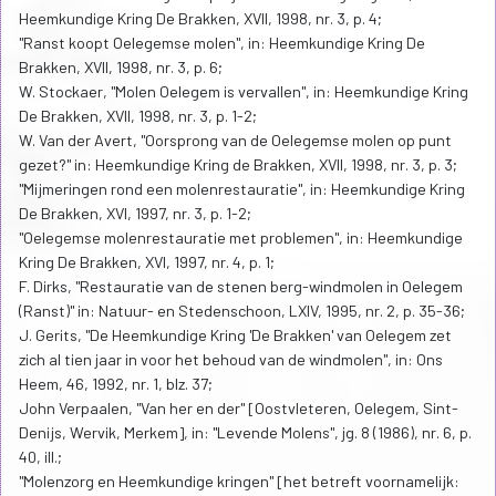
Heemkundige Kring De Brakken, XVII, 1998, nr. 3, p. 4;
"Ranst koopt Oelegemse molen", in: Heemkundige Kring De
Brakken, XVII, 1998, nr. 3, p. 6;
W. Stockaer, "Molen Oelegem is vervallen", in: Heemkundige Kring
De Brakken, XVII, 1998, nr. 3, p. 1-2;
W. Van der Avert, "Oorsprong van de Oelegemse molen op punt
gezet?" in: Heemkundige Kring de Brakken, XVII, 1998, nr. 3, p. 3;
"Mijmeringen rond een molenrestauratie", in: Heemkundige Kring
De Brakken, XVI, 1997, nr. 3, p. 1-2;
"Oelegemse molenrestauratie met problemen", in: Heemkundige
Kring De Brakken, XVI, 1997, nr. 4, p. 1;
F. Dirks, "Restauratie van de stenen berg-windmolen in Oelegem
(Ranst)" in: Natuur- en Stedenschoon, LXIV, 1995, nr. 2, p. 35-36;
J. Gerits, "De Heemkundige Kring 'De Brakken' van Oelegem zet
zich al tien jaar in voor het behoud van de windmolen", in: Ons
Heem, 46, 1992, nr. 1, blz. 37;
John Verpaalen, "Van her en der" [Oostvleteren, Oelegem, Sint-
Denijs, Wervik, Merkem], in: "Levende Molens", jg. 8 (1986), nr. 6, p.
40, ill.;
"Molenzorg en Heemkundige kringen" [het betreft voornamelijk: