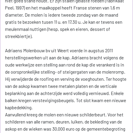
niet goed stand houdt. Er zijn stalen gelaste roeden (fabrikaat
Peel, 1997) en het maalkoppel heeft Franse stenen van 1,6 m
diameter. De molen is iedere tweede zondag van de maand
gratis te bezoeken tusen 11 u. en 17.30 u. Je kan er tevens een
meulenmaal nuttigen (hesp, spek en eieren, dessert of
streekbiertje).
Adriaens Molenbouw bv uit Weert voerde in augstus 2011
herstellingswerken uit aan de kap. Adriaens bracht volgens de
oude werkwijze een stelling aan rond de kap die verankerd is in
de oorspronkelijke stelling- of steigergaten van de molenromp.
Hij verwijderde de roofing en verving de voeghouten. Ter hoogte
van de askop kwamen twee metalen platen en de verticale
beplanking aan de achterzijde werd volledig vernieuwd. Enkele
balken kregen verstevigingsbeugels. Tot slot kwam een nieuwe
kapbedekking.
Aanvullend kreeg de molen een nieuwe schilderbeurt. Voor het
schilderen van alle ramen, deuren, luiken, de bekleding van de
askop en de wieken was 30.000 euro op de gemeentebegroting