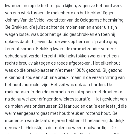
kwamen om op de belt te gaan kijken, zagen ze het houtwerk
van een wiek tussen de molenberm en het kerkhof liggen.
Johnny Van de Velde, voorzitter van de Oelegemse heemkring
De Brakken, die juist achter de molen een en ander uit zijn
wagen loste, was door het geluid geschrokken en toen hij
opkeek dacht hij even dat de wiek op hem en zijn auto ging
terecht komen. Gelukkig kwam de rommel zonder verdere
schade wat verder terecht. Alle hekstokken waren met een
rechte breuk vlak tegen de roede afgebroken. Het eikenhout
was op die breukplaatsen niet meer 100% gezond. Bij gezond
eikenhout zou een schuine breuk, meer in de vezelrichting van
het hout, normaler zijn. Het zeil was ook aan flarden. De
molenaars ruimden de rommel op en stoppen met draaien tot
na de nu wel zeer dringende wiekrestauratie. Het gevlucht van
de molen was ondertussen 20 jaar oud en dat is een leeftijd die
wel meer gepaard gaat met houtbreuk en rottend hout. De
incidenten van de laatste jaren hebben dit helaas erg duidelijk
gemaakt. Gelukkig is de molen nu weer maalvaardig. De