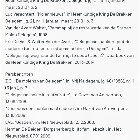
Heemkundige Kring De Brakken, Oelegem, jg. 21, nr. 1 (januari-
maart 2010), p. 2.
Luc Verachtert, "Molennieuws", in Heemkundige Kring De Brakken,
Oelegem, jg. 21, nr. 1 (januari-maart 2010), p. 3.
Van der Avert Walter, "Persmap bij de restauratie van de Stenen
Molen Oelegem", 1998.
Eric De Vos & Walter Van der Avert, "Oelegemse maalder gaat de
moderne toer op: eerste stoommachine in Oelegem", in: Id.,
"Oelegem op weg naar de twintigste eeuw (Deel 2)", Jaarboek van
de Heemkundige Kring De Brakken, 2013-2014.
Persberichten
Z.O., "De molens van Oelegem", in: Vrij Maldegem, jg. 40 (1986), nr. 1
(3 jan.), p. 7, ill.;
"Oelegemse molen in restauratie", in: Gazet van Antwerpen,
13.09.2008.
"Doe eens een meulenmaal cadeau", in: Gazet van Antwerpen,
13.10.2008.
LVL, "Gospels", in: Het Nieuwsblad, 12.12.2008.
Herman De Belder, "Dorpsherberg blijft familiebezit", in: Het
Nieuwsblad, 07.01.2009.