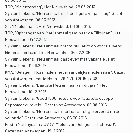
05.08.2012.
TDR, "Molenzondag", Het Nieuwsblad, 28.03.2013.
Sylvain Liekens, "Meulenmaal viert dertigste verjaardag", Gazet
van Antwerpen, 08.03.2013.
SL, "Meulenmaal", Het Nieuwsblad, 06.06.2013.
TDR, "Opbrengst van Meulenmaal gaat naar de Filipijnen", Het
Nieuwsblad, 04.12.2013.
Sylvain Liekens, "Meulenmaal bracht 800 euro op voor Leuvens
kinderziekenhuis", Het Nieuwsblad, 04.02.2105.
Sylvain Liekens, "Meulenmaal gaat even met vakantie", Het
Nieuwsblad, 11.06.2015
KMA, “Oelegem. Roze molen met maandelijks meulenmaal”, Gazet
van Antwerpen, editie Noord, 26-27.09.2015, p. 38.
Sylvain Liekens, "Laatste Meulenmaal van dit jaar", Het
Nieuwsblad, 10.12.2015.
Sylvain Liekens, "Goed 1500 fietsers voor laaatste etappe
Oeposmoeeurevelo", Gazet van Antwerpen, 09.08.2016.
Sylvain Liekens, "Meulenmaal voor het eerst geserveerd na de
vakantie", Gazet van Antwerpen, 06.09.2016.
Kristin Matthyssen / JVDV, "Molen van Oelegem is behekst!",
Gazet van Antwerpen, 19.11.2017.