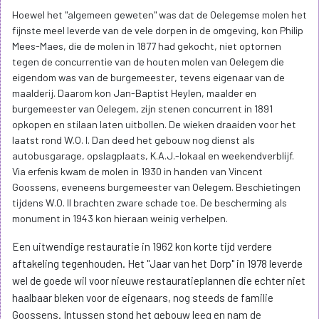
Hoewel het "algemeen geweten" was dat de Oelegemse molen het
fijnste meel leverde van de vele dorpen in de omgeving, kon Philip
Mees-Maes, die de molen in 1877 had gekocht, niet optornen
tegen de concurrentie van de houten molen van Oelegem die
eigendom was van de burgemeester, tevens eigenaar van de
maalderij. Daarom kon Jan-Baptist Heylen, maalder en
burgemeester van Oelegem, zijn stenen concurrent in 1891
opkopen en stilaan laten uitbollen. De wieken draaiden voor het
laatst rond W.O. I. Dan deed het gebouw nog dienst als
autobusgarage, opslagplaats, K.A.J.-lokaal en weekendverblijf.
Via erfenis kwam de molen in 1930 in handen van Vincent
Goossens, eveneens burgemeester van Oelegem. Beschietingen
tijdens W.O. II brachten zware schade toe. De bescherming als
monument in 1943 kon hieraan weinig verhelpen.
Een uitwendige restauratie in 1962 kon korte tijd verdere
aftakeling tegenhouden. Het "Jaar van het Dorp" in 1978 leverde
wel de goede wil voor nieuwe restauratieplannen die echter niet
haalbaar bleken voor de eigenaars, nog steeds de familie
Goossens. Intussen stond het gebouw leeg en nam de