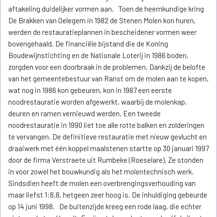
aftakeling duidelijker vormen aan. Toen de heemkundige kring
De Brakken van Oelegem in 1982 de Stenen Molen kon huren,
werden de restauratieplannen in bescheidener vormen weer
bovengehaald. De financiële bijstand die de Koning
Boudewijnstichting en de Nationale Loterij in 1986 boden,
zorgden voor een doorbraak in de problemen. Dankzij de belofte
van het gemeentebestuur van Ranst om de molen aan te kopen,
wat nog in 1986 kon gebeuren, kon in 1987 een eerste
noodrestauratie worden afgewerkt, waarbij de molenkap,
deuren en ramen vernieuwd werden. Een tweede
noodrestauratie in 1990 liet toe alle rotte balken en zolderingen
te vervangen. De definitieve restauratie met nieuw gevlucht en
draaiwerk met één koppel maalstenen startte op 30 januari 1997
door de firma Verstraete uit Rumbeke (Roeselare). Ze stonden
in voor zowel het bouwkundig als het molentechnisch werk.
Sindsdien heeft de molen een overbrengingsverhouding van
maar liefst 1:8,8, hetgeen zeer hoog is. De inhuldiging gebeurde
op 14 juni 1998. De buitenzijde kreeg een rode laag, die echter