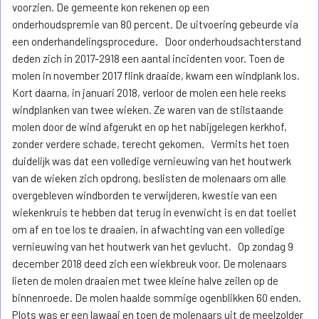
voorzien. De gemeente kon rekenen op een
onderhoudspremie van 80 percent. De uitvoering gebeurde via
een onderhandelingsprocedure. Door onderhoudsachterstand
deden zich in 2017-2918 een aantal incidenten voor. Toen de
molen in november 2017 flink draaide, kwam een windplank los.
Kort daarna, in januari 2018, verloor de molen een hele reeks
windplanken van twee wieken. Ze waren van de stilstaande
molen door de wind afgerukt en op het nabijgelegen kerkhof,
zonder verdere schade, terecht gekomen. Vermits het toen
duidelijk was dat een volledige vernieuwing van het houtwerk
van de wieken zich opdrong, beslisten de molenaars om alle
overgebleven windborden te verwijderen, kwestie van een
wiekenkruis te hebben dat terug in evenwicht is en dat toeliet
om af en toe los te draaien, in afwachting van een volledige
vernieuwing van het houtwerk van het gevlucht. Op zondag 9
december 2018 deed zich een wiekbreuk voor. De molenaars
lieten de molen draaien met twee kleine halve zeilen op de
binnenroede. De molen haalde sommige ogenblikken 60 enden.
Plots was er een lawaai en toen de molenaars uit de meelzolder