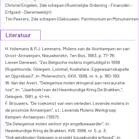
Christel Engelen, 2de schepen (Ruimtelijke Ordening – Financiën –
Erfgoed – Dierenwelzijn)
Tim Peeters, 2de schepen (Gebouwen, Patrimonium en Monumenten
Literatuur
H. Holemans & P.J. Lemmens, Molens van de Voorkempen en van
Groot-Antwerpen, Nieuwkerekn, Ten Bos, 1983, p. 77-78;
Lieven Denewet, "Zes Belgische molens ingehuldigd in 1998
(Rupelmonde, Oelegem, Lommel, Koekelare, Eggewaartskapelle
en Opprebais)", in: Molenecho's, XXVI, 1998, nr. 4, p. 180-190;
W. Van der Avert, "Oelegemse molen dringend aan restauratie
toe", in: "Jaarboek (van de) Heemkundige Kring De Brakken,",
Oelegem, 1981, p. 41-44.
F. Brouwers, "De toekomst van een verleden. Levende molens in
de provincie Antwerpen", s.l., Levende Molens Werkgroep
Kempen-Antwerpen, (1997);
"De Oelegemse molen verloor zijn engelbewaarder", in:
Heemkundige Kring de Brakken, XVII, 1998, nr. 5, p. 3;
"Ook windmolen Oelegem is projekt bouwkundig erfgoed", in: