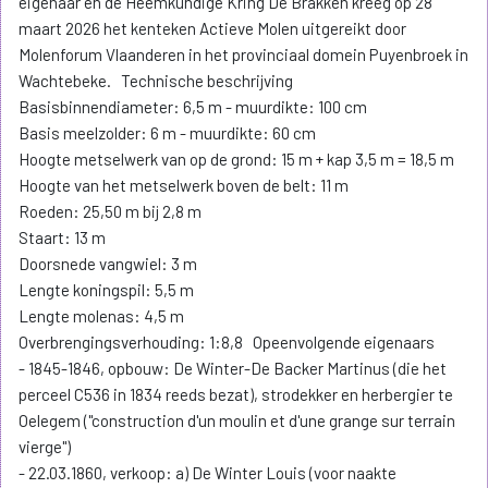
eigenaar en de Heemkundige Kring De Brakken kreeg op 28
maart 2026 het kenteken Actieve Molen uitgereikt door
Molenforum Vlaanderen in het provinciaal domein Puyenbroek in
Wachtebeke. Technische beschrijving
Basisbinnendiameter: 6,5 m - muurdikte: 100 cm
Basis meelzolder: 6 m - muurdikte: 60 cm
Hoogte metselwerk van op de grond: 15 m + kap 3,5 m = 18,5 m
Hoogte van het metselwerk boven de belt: 11 m
Roeden: 25,50 m bij 2,8 m
Staart: 13 m
Doorsnede vangwiel: 3 m
Lengte koningspil: 5,5 m
Lengte molenas: 4,5 m
Overbrengingsverhouding: 1:8,8 Opeenvolgende eigenaars
- 1845-1846, opbouw: De Winter-De Backer Martinus (die het
perceel C536 in 1834 reeds bezat), strodekker en herbergier te
Oelegem ("construction d'un moulin et d'une grange sur terrain
vierge")
- 22.03.1860, verkoop: a) De Winter Louis (voor naakte