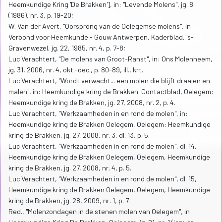
Heemkundige Kring 'De Brakken'], in: "Levende Molens", jg. 8
(1986), nr. 3, p. 19-20;
W. Van der Avert, "Oorsprong van de Oelegemse molens", in:
Verbond voor Heemkunde - Gouw Antwerpen, Kaderblad, 's-
Gravenwezel, jg. 22, 1985, nr. 4, p. 7-8;
Luc Verachtert, "De molens van Groot-Ranst", in: Ons Molenheem,
jg. 31, 2006, nr. 4, okt.-dec., p. 80-89, ill., krt.
Luc Verachtert, "Wordt verwacht... een molen die blijft draaien en
malen", in: Heemkundige kring de Brakken. Contactblad, Oelegem:
Heemkundige kring de Brakken, jg. 27, 2008, nr. 2, p. 4.
Luc Verachtert, "Werkzaamheden in en rond de molen", in:
Heemkundige kring de Brakken Oelegem, Oelegem: Heemkundige
kring de Brakken, jg. 27, 2008, nr. 3, dl. 13, p. 5.
Luc Verachtert, "Werkzaamheden in en rond de molen", dl. 14,
Heemkundige kring de Brakken Oelegem, Oelegem, Heemkundige
kring de Brakken, jg. 27, 2008, nr. 4, p. 5.
Luc Verachtert, "Werkzaamheden in en rond de molen", dl. 15,
Heemkundige kring de Brakken Oelegem, Oelegem, Heemkundige
kring de Brakken, jg. 28, 2009, nr. 1, p. 7.
Red., "Molenzondagen in de stenen molen van Oelegem", in