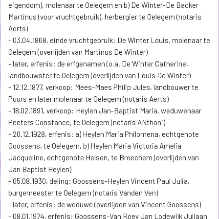
eigendom), molenaar te Oelegem en b) De Winter-De Backer
Martinus (voor vruchtgebruik), herbergier te Oelegem (notaris
Aerts)
- 03.04.1868, einde vruchtgebruik: De Winter Louis, molenaar te
Oelegem (overlijden van Martinus De Winter)
- later, erfenis: de erfgenamen (o.a. De Winter Catherine,
landbouwster te Oelegem (overlijden van Louis De Winter)
- 12.12.1877, verkoop: Mees-Maes Philip Jules, landbouwer te
Puurs en later molenaar te Oelegem (notaris Aerts)
- 18.02.1891, verkoop: Heylen Jan-Baptist Maria, weduwenaar
Peeters Constance, te Oelegem (notaris ANthoni)
- 20.12.1928, erfenis: a) Heylen Maria Philomena, echtgenote
Goossens, te Oelegem, b) Heylen Maria Victoria Amelia
Jacqueline, echtgenote Helsen, te Broechem (overlijden van
Jan Baptist Heylen)
- 05.08.1930, deling: Goossens-Heylen Vincent Paul Julia,
burgemeester te Oelegem (notaris Vanden Ven)
- later, erfenis: de weduwe (overlijden van Vincent Goossens)
- 08.01.1974, erfenis: Goossens-Van Roey Jan Lodewijk Juliaan