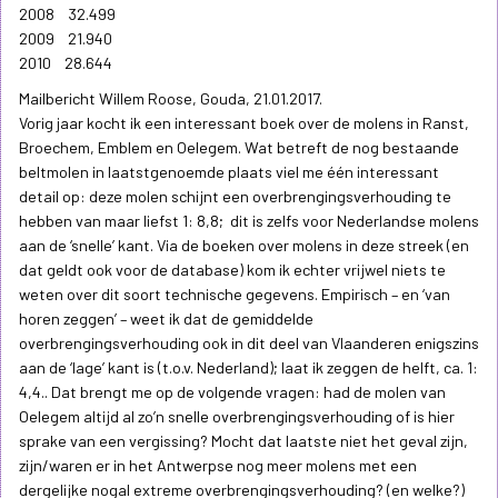
2008 32.499
2009 21.940
2010 28.644
Mailbericht Willem Roose, Gouda, 21.01.2017.
Vorig jaar kocht ik een interessant boek over de molens in Ranst,
Broechem, Emblem en Oelegem. Wat betreft de nog bestaande
beltmolen in laatstgenoemde plaats viel me één interessant
detail op: deze molen schijnt een overbrengingsverhouding te
hebben van maar liefst 1: 8,8; dit is zelfs voor Nederlandse molens
aan de ‘snelle’ kant. Via de boeken over molens in deze streek (en
dat geldt ook voor de database) kom ik echter vrijwel niets te
weten over dit soort technische gegevens. Empirisch – en ‘van
horen zeggen’ – weet ik dat de gemiddelde
overbrengingsverhouding ook in dit deel van Vlaanderen enigszins
aan de ‘lage’ kant is (t.o.v. Nederland); laat ik zeggen de helft, ca. 1:
4,4.. Dat brengt me op de volgende vragen: had de molen van
Oelegem altijd al zo’n snelle overbrengingsverhouding of is hier
sprake van een vergissing? Mocht dat laatste niet het geval zijn,
zijn/waren er in het Antwerpse nog meer molens met een
dergelijke nogal extreme overbrengingsverhouding? (en welke?)