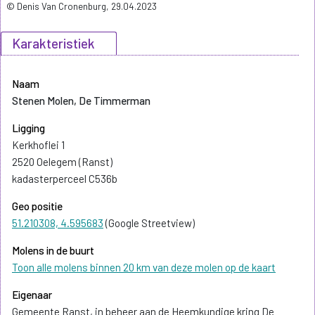
© Denis Van Cronenburg, 29.04.2023
Karakteristiek
Naam
Stenen Molen, De Timmerman
Ligging
Kerkhoflei 1
2520 Oelegem (Ranst)
kadasterperceel C536b
Geo positie
51.210308, 4.595683
(Google Streetview)
Molens in de buurt
Toon alle molens binnen 20 km van deze molen op de kaart
Eigenaar
Gemeente Ranst, in beheer aan de Heemkundige kring De