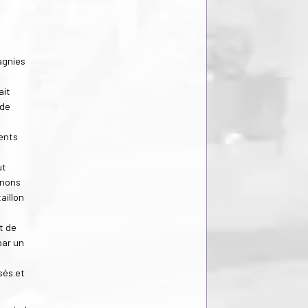
agnies
ait
 de
ments
ut
anons
aillon
t de
par un
sés et