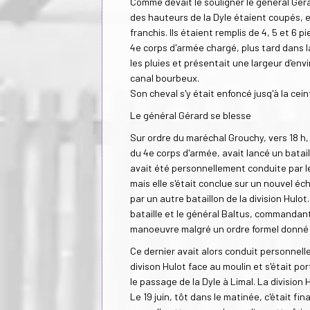
Comme devait le souligner le général Géra
des hauteurs de la Dyle étaient coupés, en
franchis. Ils étaient remplis de 4, 5 et 6 p
4e corps d'armée chargé, plus tard dans la
les pluies et présentait une largeur d'env
canal bourbeux.
Son cheval s'y était enfoncé jusq'à la cein
Le général Gérard se blesse
Sur ordre du maréchal Grouchy, vers 18 h,
du 4e corps d'armée, avait lancé un batai
avait été personnellement conduite par le
mais elle s'était conclue sur un nouvel éc
par un autre bataillon de la division Hul
bataille et le général Baltus, commandant l
manoeuvre malgré un ordre formel donné 
Ce dernier avait alors conduit personnelle
divison Hulot face au moulin et s'était po
le passage de la Dyle à Limal. La division 
Le 19 juin, tôt dans le matinée, c'était f