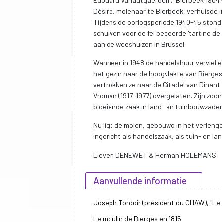
Edouard Vanautgaerden (°Bierbeek 1904 -
Désiré, molenaar te Bierbeek, verhuisde 
Tijdens de oorlogsperiode 1940-45 stond
schuiven voor de fel begeerde 'tartine de
aan de weeshuizen in Brussel.
Wanneer in 1948 de handelshuur verviel e
het gezin naar de hoogvlakte van Bierges,
vertrokken ze naar de Citadel van Dinant
Vroman (1917-1977) overgelaten. Zijn zoo
bloeiende zaak in land- en tuinbouwzad
Nu ligt de molen, gebouwd in het verlengd
ingericht als handelszaak, als tuin- en 
Lieven DENEWET & Herman HOLEMANS
Aanvullende informatie
Joseph Tordoir (président du CHAW), "Le m
Le moulin de Bierges en 1815.