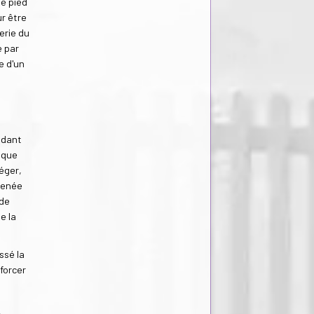
le pied
ur être
lerie du
e par
e d'un
ndant
taque
éger,
 menée
 de
e la
ssé la
 forcer