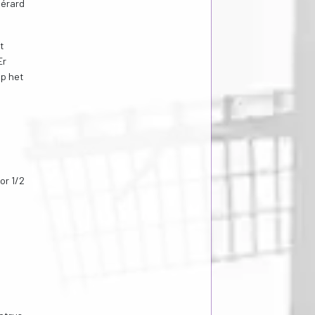
Gérard
t
Er
op het
or 1/2