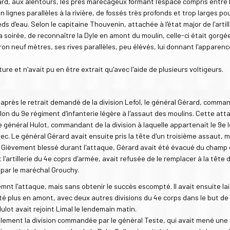
rd, aux alentours, les prés marécageux formant l'espace compris entre 
 lignes parallèles à la rivière, de fossés très profonds et trop larges po
ieds d'eau. Selon le capitaine Thouvenin, attachée à l'état major de l'artil
 soirée, de reconnaître la Dyle en amont du moulin, celle-ci était gorgé
iron neuf mètres, ses rives parallèles, peu élévés, lui donnant l'apparenc
ture et n'avait pu en être extrait qu'avec l'aide de plusieurs voltigeurs.
 après le retrait demandé de la division Lefol, le général Gérard, comma
llon du 9e régiment d'infanterie légère à l'assaut des moulins. Cette at
 général Hulot, commandant de la division à laquelle appartenait le 9e l
hec. Le général Gérard avait ensuite pris la tête d'un troisième assaut,
ot. Gièvement blessé durant l'attaque, Gérard avait été évacué du champ
'artillerie du 4e coprs d'armée, avait refusée de le remplacer à la tête d
par le maréchal Grouchy.
mnt l'attaque, mais sans obtenir le succès escompté. Il avait ensuite lai
rté plus en amont, avec deux autres divisions du 4e corps dans le but de
Hulot avait rejoint Limal le lendemain matin.
inalement la division commandée par le général Teste, qui avait mené une