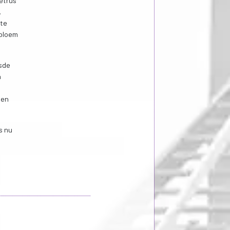
etrus
.
 te
 bloem
isde
n
een
s nu