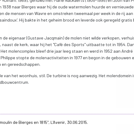
 +Dinant 1969), gehuwd met Marie Nackaerts (1905-1995) en zoon van P
in 1938 naar Bierges waar hij de oude watermolen huurde en vernieuwde
en de mensen van Wavre en omstreken tweemaal per week in de rij aan
 saindoux'. Hij bakte in het geheim brood en leverde ook geregeld gratis
n de eigenaar (Gustave Jacqmain) de molen niet wilde verkopen, verhu
 naast de kerk, waar hij het "Café des Sports" uitbaatte tot in 1954. Da
. Het molencomplex bleef drie jaar leeg staan en werd in 1952 aan André
n Philippe stopte de molenactiviteiten in 1977 en begon in de gebouwen 
en en gereedschappen.
e van het woonhuis, stil. De turbine is nog aanwezig. Het molendomein i
landbouwcentrum.
oulin de Bierges en 1815", L'Avenir, 30.06.2015.