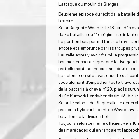
L'attaque du moulin de Bierges
Deuxième épisode du récit de la bataille d
histoire.
Selon Auguste Wagner, le 18 juin, dès av
du 2e bataillon du 14e régiment d'infanter
Le pont en bois permettant de traverser la
encore été emprunté par les troupes prus
Lauzelle après y avoir freiné la progress
hommes eussent regregané la rive gauche d
partiellement incendiés, sans doute ceux d
La défense du site avait ensuite été conf
spécialement d'empêcher toute traversée d
de la batterie à cheval n°20, placés suru
du 6e Kurmark Landwher dissimulé, à quel
Selon le colonel de Bloqueville, le géné
passer la Dyle sur le pont de Wavre, avai
bataillon de la division Lefol.
Toujours selon ce même officiier, vers 16
des marécages qui en rendaient l'approch