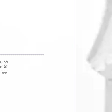
en de
r 170
 heer