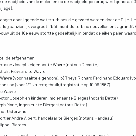
n de nabijheid van de molen en op de nabijgelegen brug werd generaal 
ijlage).
angen door liggende waterturbines die gevoed werden door de Dijle. He
log aanzienlijk vergroot: "bâtiment de turbine nouvellement agrandi". 
bouw uit de 18e eeuw stortte gedeeltelijk in omdat de eiken palen waar
ste, de erfgenamen
Antoine Joseph, eigenaar te Wavre (notaris Decorte)
sticht Fiévrain, te Wavre
 te Wavre (voor naakte eigendom), b) Theys Richard Ferdinand Edouard (vo
onsina (voor 1/2 vruchtgebruik) (registratie op 10.06.1867)
 te Wavre
ctor Joseph en kinderen, molenaar te Bierges (notaris Bette)
ph Marie, ingenieur te Bierges (notaris Bette)
 met Osterwind
rtier André Albert, handelaar te Bierges (notaris Handeau)
lippe, Bierges