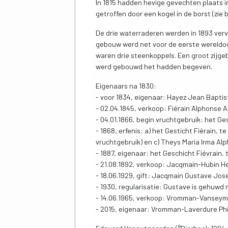
In 1815 hadden hevige gevechten plaats i
getroffen door een kogel in de borst (zie b
De drie waterraderen werden in 1893 verv
gebouw werd net voor de eerste wereldoor
waren drie steenkoppels. Een groot zijge
werd gebouwd het hadden begeven.
Eigenaars na 1830:
- voor 1834, eigenaar: Hayez Jean Bapti
- 02.04.1845, verkoop: Fiérain Alphonse 
- 04.01.1866, begin vruchtgebruik: het Ge
- 1868, erfenis: a) het Gesticht Fiérain,
vruchtgebruik) en c) Theys Maria Irma Alph
- 1887, eigenaar: het Geschicht Fiévrain,
- 21.08.1892, verkoop: Jacqmain-Hubin He
- 18.06.1929, gift: Jacqmain Gustave Jose
- 1930, regularisatie: Gustave is gehuwd
- 14.06.1965, verkoop: Vromman-Vanseymo
- 2015, eigenaar: Vromman-Laverdure Phi