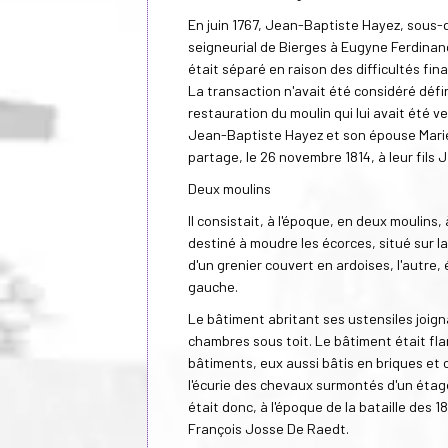
En juin 1767, Jean-Baptiste Hayez, sous-di
seigneurial de Bierges à Eugyne Ferdinand
était séparé en raison des difficultés fina
La transaction n'avait été considéré défin
restauration du moulin qui lui avait été v
Jean-Baptiste Hayez et son épouse Marie-
partage, le 26 novembre 1814, à leur fils
Deux moulins
Il consistait, à l'époque, en deux moulins,
destiné à moudre les écorces, situé sur la 
d'un grenier couvert en ardoises, l'autre, 
gauche.
Le bâtiment abritant ses ustensiles joig
chambres sous toit. Le bâtiment était fla
bâtiments, eux aussi bâtis en briques et 
l'écurie des chevaux surmontés d'un étage 
était donc, à l'époque de la bataille des 18
François Josse De Raedt.