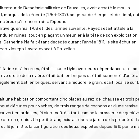
recteur de l'Académie militaire de Bruxelles, avait acheté le moulin
, marquis de la Puente (1759-1807), seigneur de Bierges et de Limal, qui
ncières qu'il rencontrait à l'époque.
itive qu'en mai 1768 et, dès l'année suivante, Hayez s'était attelé à la
endu en ruines, tout en plaçant un meunier à la tête de son exploitation.
Catherine Malfait étant décédés durant l'année 1811, le site échut en
 Jean-Joseph Hayez, avocat à Bruxelles.
 à farine et à écorces, établis sur le Dyle avec leurs dépendances. Le mou
rive droite de la rivière, était bâti en briques et était surmonté d'un ét
également bâti en briques, servant à moudre le grain, était localisé sur l
nait une habitation comportant cinq places au rez-de-chaussé et trois p
nqué d'écuries pour vaches, de trois ranges de cochons et d'une remise
couvert en ardoises, étaient voûtés, tout comme la brasserie de genièv
et d'un grenier. Un petit étang existait dans je jardin de la propriété. Te
 et 19 juin 1815, la configuration des lieux, exploités depuis 1810 par le m