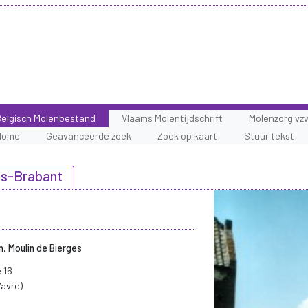
elgisch Molenbestand
Vlaams Molentijdschrift
Molenzorg vz
Home
Geavanceerde zoek
Zoek op kaart
Stuur tekst
ls-Brabant
, Moulin de Bierges
 16
Wavre)