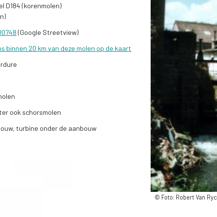
l D184 (korenmolen)
en)
600748
(Google Streetview)
ns binnen 20 km van deze molen op de kaart
rdure
molen
ter ook schorsmolen
bouw, turbine onder de aanbouw
© Foto: Robert Van R