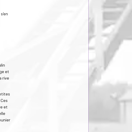
 s'en
lin
age et
a rive
etites
. Ces
re et
lle
eunier