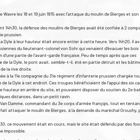
e Wavre les 18 et 19 juin 1815 avec l'attaque du moulin de Bierges et son
ant 14h30, la défense des moulins de Bierges avait été confiée à 2 comp
ie prussien.
 Dyle à leur hauteur était encore entier à cette heure. Vers 14h20, il av
siennes du lieutenant-colonel von Sohr qui venaient d'évacuer les bois
ion d'une partie de l'avant-garde française. Peu de temps après que ces
e la Dyle, le pont avait, semble-t-il, été en partie détruit et les bâti
e la rive droite.
iée à la 11e compagnie du 31e régiment d'infanterie prussien chargée to
e la Dyle à cet endroit. Ces troupes bénéficiaient de l'appui des six c
ne hauteur en arrière du site, et pouvaient disposer du soutien du 2e bat
ques distances, dans un petit ravin.
ral Van Damme, commandant du 3e corps d'armée françqis, tout en tentan
t fait attaquer le moulin de Bierges, à la demande du maréchal Grouchy, 
h30, ce mouvement était en cours, mais le site était défendu par des fos
e impossible.