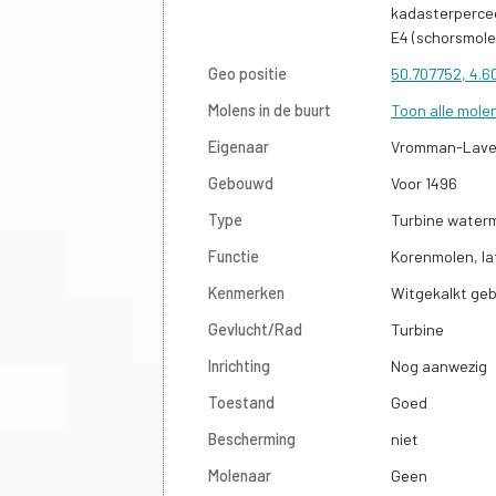
kadasterpercee
E4 (schorsmol
Geo positie
50.707752, 4.
Molens in de buurt
Toon alle mole
Eigenaar
Vromman-Lave
Gebouwd
Voor 1496
Type
Turbine water
Functie
Korenmolen, la
Kenmerken
Witgekalkt ge
Gevlucht/Rad
Turbine
Inrichting
Nog aanwezig
Toestand
Goed
Bescherming
niet
Molenaar
Geen