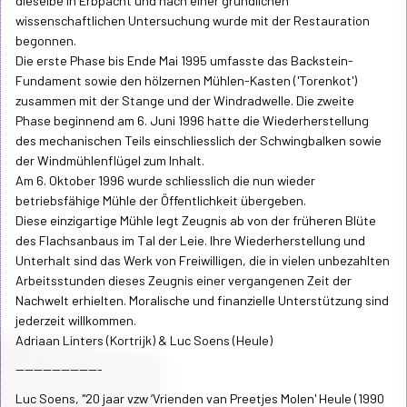
dieselbe in Erbpacht und nach einer gründlichen
wissenschaftlichen Untersuchung wurde mit der Restauration
begonnen.
Die erste Phase bis Ende Mai 1995 umfasste das Backstein-
Fundament sowie den hölzernen Mühlen-Kasten ('Torenkot')
zusammen mit der Stange und der Windradwelle. Die zweite
Phase beginnend am 6. Juni 1996 hatte die Wiederherstellung
des mechanischen Teils einschliesslich der Schwingbalken sowie
der Windmühlenflügel zum Inhalt.
Am 6. Oktober 1996 wurde schliesslich die nun wieder
betriebsfähige Mühle der Öffentlichkeit übergeben.
Diese einzigartige Mühle legt Zeugnis ab von der früheren Blüte
des Flachsanbaus im Tal der Leie. Ihre Wiederherstellung und
Unterhalt sind das Werk von Freiwilligen, die in vielen unbezahlten
Arbeitsstunden dieses Zeugnis einer vergangenen Zeit der
Nachwelt erhielten. Moralische und finanzielle Unterstützung sind
jederzeit willkommen.
Adriaan Linters (Kortrijk) & Luc Soens (Heule)
-------------------
Luc Soens, "20 jaar vzw ‘Vrienden van Preetjes Molen' Heule (1990