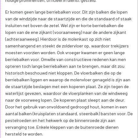
nodige prominenten, officieel in dienst gesteld.
Er komen geen lange berriebalken voor. Dit zijn balken die lopen
van de windzijde naar de staartzijde en die de standaard of staak
insluiten net boven de zetel. Wel zijn er korte berriebalken die
lopen van de ene zijkant (vooraanweeg) naar de andere zijkant
(achteraanweeg). Hierdoor is de molenkast op zich niet
samenhangend en steekt de zoldervloer op, waardoor trekijzers
moesten voorzien worden. Ook vroeger kwamen er geen lange
berriebalken voor. Omwille van constructieve redenen kan men
opteren toch lange berriebalken aan te brengen, maar dit zou
historisch beschouwd niet kloppen. De vloerbalken die op de
berriebalken liggen en waarop de molenvloer genageld is zijn aan
de staartzijde beslagen met een koperen plaat. Ze zijn tegen de
waterlijst gevezen, waardoor de vloerplanken van de windweeg
naar de voorweeg lopen. De koperen plaat sleept aan de deur.
Door het gebruik van onvoldoend gedroogd hout, komen in een
aantal balken (kruisplaten standaard, steenbalk) barsten voor. De
pestelroeden en het hekwerk op de binnenroede zijn aan
vervanging toe. Enkele kleppen van de buitenroede dienen
hersteld te worden.