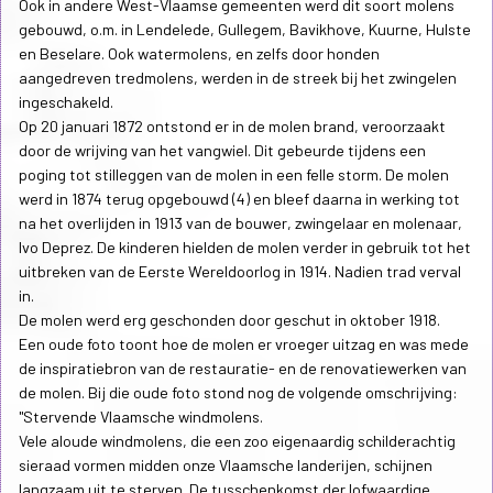
Ook in andere West-Vlaamse gemeenten werd dit soort molens
gebouwd, o.m. in Lendelede, Gullegem, Bavikhove, Kuurne, Hulste
en Beselare. Ook watermolens, en zelfs door honden
aangedreven tredmolens, werden in de streek bij het zwingelen
ingeschakeld.
Op 20 januari 1872 ontstond er in de molen brand, veroorzaakt
door de wrijving van het vangwiel. Dit gebeurde tijdens een
poging tot stilleggen van de molen in een felle storm. De molen
werd in 1874 terug opgebouwd (4) en bleef daarna in werking tot
na het overlijden in 1913 van de bouwer, zwingelaar en molenaar,
Ivo Deprez. De kinderen hielden de molen verder in gebruik tot het
uitbreken van de Eerste Wereldoorlog in 1914. Nadien trad verval
in.
De molen werd erg geschonden door geschut in oktober 1918.
Een oude foto toont hoe de molen er vroeger uitzag en was mede
de inspiratiebron van de restauratie- en de renovatiewerken van
de molen. Bij die oude foto stond nog de volgende omschrijving:
"Stervende Vlaamsche windmolens.
Vele aloude windmolens, die een zoo eigenaardig schilderachtig
sieraad vormen midden onze Vlaamsche landerijen, schijnen
langzaam uit te sterven. De tusschenkomst der lofwaardige