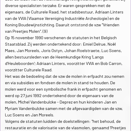
diverse specialisten terzake. Er waren gesprekken met de
eigenaars, de Culturele Raad, het stadsbestuur, Adriaan Linters
van de VVIA (Vlaamse Vereniging Industriële Archeologie) en de
Koning Boudewijnstichting. Daaruit ontstond de vzw "Vrienden
van Preetjes Molen". (9)
Op 15 november 1990 verschenen de statuten in het Belgisch
Staatsblad. Zij werden ondertekend door: Emiel Delrue, Noël
Maes, Jan Moreels, Joris Ostyn, Johan Roelstraete, Luc Soens,
allen bestuursleden van de Heemkundige Kring ‘Langs
d'Heuleboorden'; Adriaan Linters, voorzitter VVIA en Bob Carron,
voorzitter Culturele Raad.
Het was de bedoeling dat de vzw de molen in erfpacht zou nemen
en via subsidies en fondsen de molen in stand te houden. De
molen werd voor een symbolische frank in erfpacht genomen en
werd op 27 juni 1992 ondertekend door de eigenaars van de
molen, Michel Vandenbulcke - Deprez en hun kinderen Jan en
Myriam Vandenbulcke samen met de afgevaardigden van de vzw,
Luc Soens en Jan Moreels.
Volgens de statuten luidden de doelstellingen: "het behoud, de
restauratie en de valorisatie van de vlasmolen, genaamd ‘Preetjes