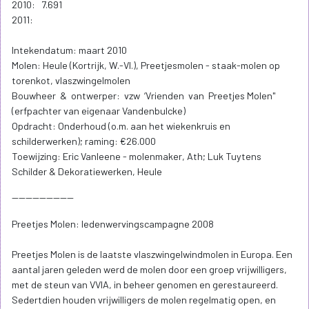
2010: 7.691
2011:
Intekendatum: maart 2010
Molen: Heule (Kortrijk, W.-Vl.), Preetjesmolen - staak-molen op
torenkot, vlaszwingelmolen
Bouwheer & ontwerper: vzw ‘Vrienden van Preetjes Molen"
(erfpachter van eigenaar Vandenbulcke)
Opdracht: Onderhoud (o.m. aan het wiekenkruis en
schilderwerken); raming: €26.000
Toewijzing: Eric Vanleene - molenmaker, Ath; Luk Tuytens
Schilder & Dekoratiewerken, Heule
------------------
Preetjes Molen: ledenwervingscampagne 2008
Preetjes Molen is de laatste vlaszwingelwindmolen in Europa. Een
aantal jaren geleden werd de molen door een groep vrijwilligers,
met de steun van VVIA, in beheer genomen en gerestaureerd.
Sedertdien houden vrijwilligers de molen regelmatig open, en