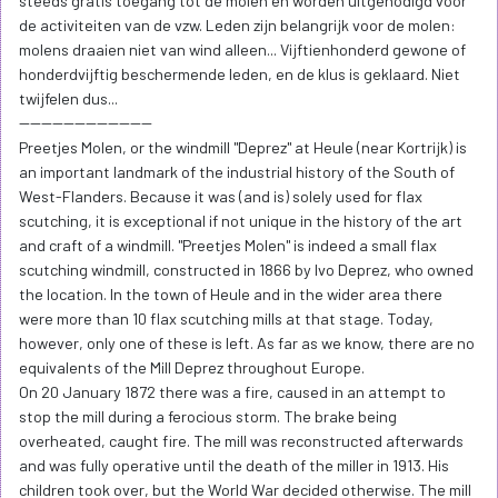
steeds gratis toegang tot de molen en worden uitgenodigd voor
de activiteiten van de vzw. Leden zijn belangrijk voor de molen:
molens draaien niet van wind alleen... Vijftienhonderd gewone of
honderdvijftig beschermende leden, en de klus is geklaard. Niet
twijfelen dus...
------------------------
Preetjes Molen, or the windmill "Deprez" at Heule (near Kortrijk) is
an important landmark of the industrial history of the South of
West-Flanders. Because it was (and is) solely used for flax
scutching, it is exceptional if not unique in the history of the art
and craft of a windmill. "Preetjes Molen" is indeed a small flax
scutching windmill, constructed in 1866 by Ivo Deprez, who owned
the location. In the town of Heule and in the wider area there
were more than 10 flax scutching mills at that stage. Today,
however, only one of these is left. As far as we know, there are no
equivalents of the Mill Deprez throughout Europe.
On 20 January 1872 there was a fire, caused in an attempt to
stop the mill during a ferocious storm. The brake being
overheated, caught fire. The mill was reconstructed afterwards
and was fully operative until the death of the miller in 1913. His
children took over, but the World War decided otherwise. The mill