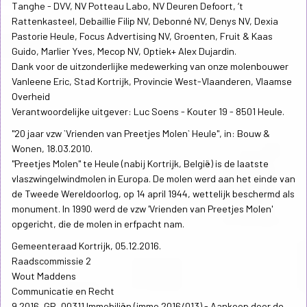
Tanghe - DVV, NV Potteau Labo, NV Deuren Defoort, ‘t
Rattenkasteel, Debaillie Filip NV, Debonné NV, Denys NV, Dexia
Pastorie Heule, Focus Advertising NV, Groenten, Fruit & Kaas
Guido, Marlier Yves, Mecop NV, Optiek+ Alex Dujardin.
Dank voor de uitzonderlijke medewerking van onze molenbouwer
Vanleene Eric, Stad Kortrijk, Provincie West-Vlaanderen, Vlaamse
Overheid
Verantwoordelijke uitgever: Luc Soens - Kouter 19 - 8501 Heule.
"20 jaar vzw `Vrienden van Preetjes Molen` Heule", in: Bouw &
Wonen, 18.03.2010.
"Preetjes Molen" te Heule (nabij Kortrijk, België) is de laatste
vlaszwingelwindmolen in Europa. De molen werd aan het einde van
de Tweede Wereldoorlog, op 14 april 1944, wettelijk beschermd als
monument. In 1990 werd de vzw 'Vrienden van Preetjes Molen'
opgericht, die de molen in erfpacht nam.
Gemeenteraad Kortrijk, 05.12.2016.
Raadscommissie 2
Wout Maddens
Communicatie en Recht
9 2016_GR_00311 Immobiliën (immo 2016/013) - Aankoop door de