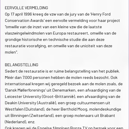
EERVOLLE VERMELDING
Op 17 april 1996 kreeg de vzw van de jury van de ‘Henry Ford
Conservation Awards' een eervolle vermelding voor haar project
"omwille van de inzet van een kleine vzw die de laatste
vlaszwingelwindmolen van Europa restaureert, omwille van de
grondige historische en technische studie die aan deze
restauratie voorafging, en omwille van de uniciteit van deze
molen".
BELANGSTELLING
Sedert de restauratie is er ruime belangstelling van het publiek.
Méér dan 7.000 personen hebben de molen reeds bezocht. Ook
internationaal kregen wij geregeld bezoek aan de molen zoals, de
‘Dansk Møllerforenings' uit Denemarken, een afvaardiging van de
Leicester University (Groot-Brittannië), een afvaardiging van de
Deakin University (Australië), een groep cultuurmensen uit
Westfalen (Duitsland), de heer Berthold Moog, molendeskundige
uit Binningen (Zwitserland), een groep molenaars uit Brabant
(Nederland), enz.
Ook kregen wij de Engelse filmploeg Bonza TV op bezoek voor een