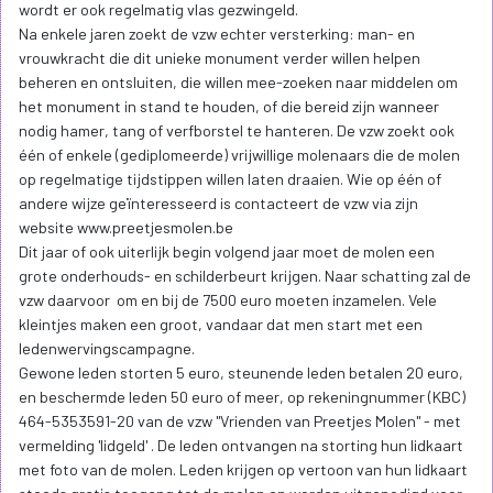
wordt er ook regelmatig vlas gezwingeld.
Na enkele jaren zoekt de vzw echter versterking: man- en
vrouwkracht die dit unieke monument verder willen helpen
beheren en ontsluiten, die willen mee-zoeken naar middelen om
het monument in stand te houden, of die bereid zijn wanneer
nodig hamer, tang of verfborstel te hanteren. De vzw zoekt ook
één of enkele (gediplomeerde) vrijwillige molenaars die de molen
op regelmatige tijdstippen willen laten draaien. Wie op één of
andere wijze geïnteresseerd is contacteert de vzw via zijn
website www.preetjesmolen.be
Dit jaar of ook uiterlijk begin volgend jaar moet de molen een
grote onderhouds- en schilderbeurt krijgen. Naar schatting zal de
vzw daarvoor om en bij de 7500 euro moeten inzamelen. Vele
kleintjes maken een groot, vandaar dat men start met een
ledenwervingscampagne.
Gewone leden storten 5 euro, steunende leden betalen 20 euro,
en beschermde leden 50 euro of meer, op rekeningnummer (KBC)
464-5353591-20 van de vzw "Vrienden van Preetjes Molen" - met
vermelding 'lidgeld' . De leden ontvangen na storting hun lidkaart
met foto van de molen. Leden krijgen op vertoon van hun lidkaart