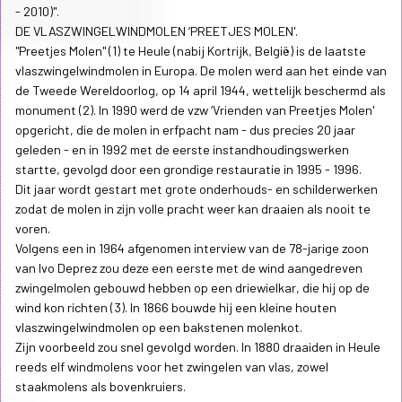
- 2010)".
DE VLASZWINGELWINDMOLEN ‘PREETJES MOLEN'.
"Preetjes Molen" (1) te Heule (nabij Kortrijk, België) is de laatste
vlaszwingelwindmolen in Europa. De molen werd aan het einde van
de Tweede Wereldoorlog, op 14 april 1944, wettelijk beschermd als
monument (2). In 1990 werd de vzw ‘Vrienden van Preetjes Molen'
opgericht, die de molen in erfpacht nam - dus precies 20 jaar
geleden - en in 1992 met de eerste instandhoudingswerken
startte, gevolgd door een grondige restauratie in 1995 - 1996.
Dit jaar wordt gestart met grote onderhouds- en schilderwerken
zodat de molen in zijn volle pracht weer kan draaien als nooit te
voren.
Volgens een in 1964 afgenomen interview van de 78-jarige zoon
van Ivo Deprez zou deze een eerste met de wind aangedreven
zwingelmolen gebouwd hebben op een driewielkar, die hij op de
wind kon richten (3). In 1866 bouwde hij een kleine houten
vlaszwingelwindmolen op een bakstenen molenkot.
Zijn voorbeeld zou snel gevolgd worden. In 1880 draaiden in Heule
reeds elf windmolens voor het zwingelen van vlas, zowel
staakmolens als bovenkruiers.