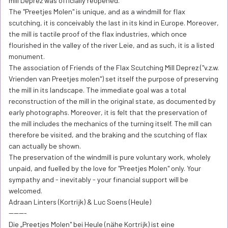
mill Deprez was officially reopened.
The "Preetjes Molen" is unique, and as a windmill for flax
scutching, it is conceivably the last in its kind in Europe. Moreover,
the mill is tactile proof of the flax industries, which once
flourished in the valley of the river Leie, and as such, it is a listed
monument.
The association of Friends of the Flax Scutching Mill Deprez ("v.z.w.
Vrienden van Preetjes molen") set itself the purpose of preserving
the mill in its landscape. The immediate goal was a total
reconstruction of the mill in the original state, as documented by
early photographs. Moreover, it is felt that the preservation of
the mill includes the mechanics of the turning itself. The mill can
therefore be visited, and the braking and the scutching of flax
can actually be shown.
The preservation of the windmill is pure voluntary work, wholely
unpaid, and fuelled by the love for "Preetjes Molen" only. Your
sympathy and - inevitably - your financial support will be
welcomed.
Adraan Linters (Kortrijk) & Luc Soens (Heule)
-------
Die „Preetjes Molen" bei Heule (nähe Kortrijk) ist eine