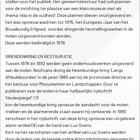
stellen voor het publiek. Het gemeentebestuur had ook plannen
voor de inrichting ter plaatse van een klein museum met als
thema ‘vlas in de oudheid'. Deze plannen bleven onuitgevoerd en
het was opnieuw wachten tot 1975, het Europees Jaar van het
Bouwkundig Erfgoed, voordat dringende herstellingswerken in de
molen uitgevoerd konden worden.
Deze werden beëindigd in 1976.
VRIENDENKRING EN RESTAURATIE
Tussen 1976 en 1992 werden geen onderhoudswerken uitgevoerd
aan de molen. Nochtans drong de Heemkundige kring ‘Langs
d'Heuleboorden' in de jaren 1980 aan bij de provinciale directie en
het bestuur voor Monumenten en Landschappen. Door te
publiceren over de molen in haar halfjaarlijks tijdschrift
‘Heulespiegel' (7)
kon de heemkundige kring opnieuw de aandacht voor de molen
trekken en de alarmerende staat waarin hij verkeerde. In 1990
verscheen in het tijdschrift van deze kring opnieuw een uitgebreid
alarm-artikel (8) van de hand van Luc Soens.
Kort na het verschijnen van het artikel van Luc Soens werden
door de leden van de Heemkundige Kring inlichtingen genomen bij