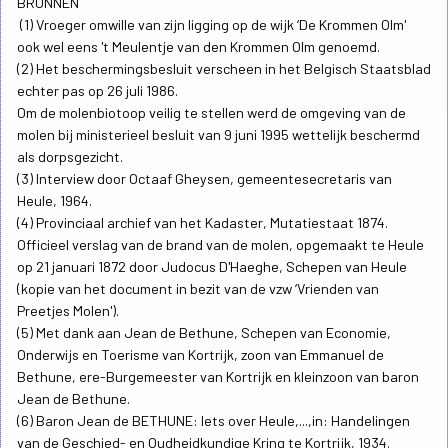
BRONNEN
(1) Vroeger omwille van zijn ligging op de wijk ‘De Krommen Olm'
ook wel eens 't Meulentje van den Krommen Olm genoemd.
(2) Het beschermingsbesluit verscheen in het Belgisch Staatsblad
echter pas op 26 juli 1986.
Om de molenbiotoop veilig te stellen werd de omgeving van de
molen bij ministerieel besluit van 9 juni 1995 wettelijk beschermd
als dorpsgezicht.
(3) Interview door Octaaf Gheysen, gemeentesecretaris van
Heule, 1964.
(4) Provinciaal archief van het Kadaster, Mutatiestaat 1874.
Officieel verslag van de brand van de molen, opgemaakt te Heule
op 21 januari 1872 door Judocus D'Haeghe, Schepen van Heule
(kopie van het document in bezit van de vzw ‘Vrienden van
Preetjes Molen').
(5) Met dank aan Jean de Bethune, Schepen van Economie,
Onderwijs en Toerisme van Kortrijk, zoon van Emmanuel de
Bethune, ere-Burgemeester van Kortrijk en kleinzoon van baron
Jean de Bethune.
(6) Baron Jean de BETHUNE: Iets over Heule,...,in: Handelingen
van de Geschied- en Oudheidkundige Kring te Kortrijk, 1934.