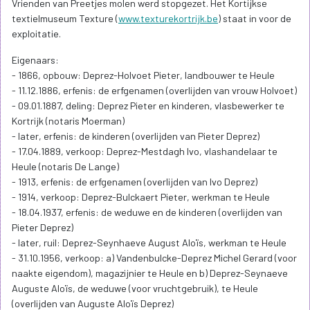
Vrienden van Preetjes molen werd stopgezet. Het Kortijkse
textielmuseum Texture (
www.texturekortrijk.be
) staat in voor de
exploitatie.
Eigenaars:
- 1866, opbouw: Deprez-Holvoet Pieter, landbouwer te Heule
- 11.12.1886, erfenis: de erfgenamen (overlijden van vrouw Holvoet)
- 09.01.1887, deling: Deprez Pieter en kinderen, vlasbewerker te
Kortrijk (notaris Moerman)
- later, erfenis: de kinderen (overlijden van Pieter Deprez)
- 17.04.1889, verkoop: Deprez-Mestdagh Ivo, vlashandelaar te
Heule (notaris De Lange)
- 1913, erfenis: de erfgenamen (overlijden van Ivo Deprez)
- 1914, verkoop: Deprez-Bulckaert Pieter, werkman te Heule
- 18.04.1937, erfenis: de weduwe en de kinderen (overlijden van
Pieter Deprez)
- later, ruil: Deprez-Seynhaeve August Aloïs, werkman te Heule
- 31.10.1956, verkoop: a) Vandenbulcke-Deprez Michel Gerard (voor
naakte eigendom), magazijnier te Heule en b) Deprez-Seynaeve
Auguste Aloïs, de weduwe (voor vruchtgebruik), te Heule
(overlijden van Auguste Aloïs Deprez)