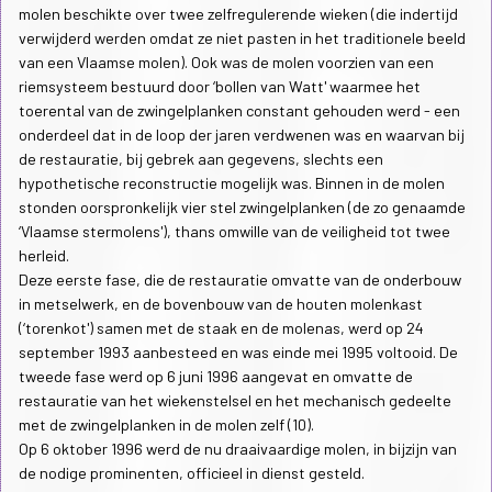
molen beschikte over twee zelfregulerende wieken (die indertijd
verwijderd werden omdat ze niet pasten in het traditionele beeld
van een Vlaamse molen). Ook was de molen voorzien van een
riemsysteem bestuurd door ‘bollen van Watt' waarmee het
toerental van de zwingelplanken constant gehouden werd - een
onderdeel dat in de loop der jaren verdwenen was en waarvan bij
de restauratie, bij gebrek aan gegevens, slechts een
hypothetische reconstructie mogelijk was. Binnen in de molen
stonden oorspronkelijk vier stel zwingelplanken (de zo genaamde
‘Vlaamse stermolens'), thans omwille van de veiligheid tot twee
herleid.
Deze eerste fase, die de restauratie omvatte van de onderbouw
in metselwerk, en de bovenbouw van de houten molenkast
(‘torenkot') samen met de staak en de molenas, werd op 24
september 1993 aanbesteed en was einde mei 1995 voltooid. De
tweede fase werd op 6 juni 1996 aangevat en omvatte de
restauratie van het wiekenstelsel en het mechanisch gedeelte
met de zwingelplanken in de molen zelf (10).
Op 6 oktober 1996 werd de nu draaivaardige molen, in bijzijn van
de nodige prominenten, officieel in dienst gesteld.