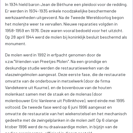
In 1934 hield baron Jean de Béthune een pleidooi voor de redding.
Er werden in 1934-1935 enkele noodzakelijke beschermende
werkzaamheden uitgevoerd. Na de Tweede Wereldoorlog begon
het molenjte weer te vervallen. Nieuwe reparaties volgden in
1958-1959 en 1976. Deze waren vooral bedoeld voor het uitzicht.
Op 28 april 1944 werd de molen bij koninklijk besluit beschermd als
monument.
De molen werd in 1992 in erfpacht genomen door de
v.z.w."Vrienden van Preetjes Molen". Na een grondige en
deskundige studie werden de restauratiewerken van de
vlaszwingelmolen aangevat. Deze eerste fase, die de restauratie
omvatte van de onderbouw in metselwerk (door de firma
Vandekeere uit Kuurne), en de bovenbouw van de houten
molenkast samen met de staak en de molenas (door
molenbouwer Eric Vanleene uit Pollinkhove), werd einde mei 1995
voltooid. De tweede fase werd op 6 juni 1996 aangevat en
omvatte de restauratie van het wiekenstelsel en het mechanisch
gedeelte met de zwingelplanken in de molen zelf. Op 6 olange
ktober 1996 werd de nu draaivaardige molen, in bijzijn van de