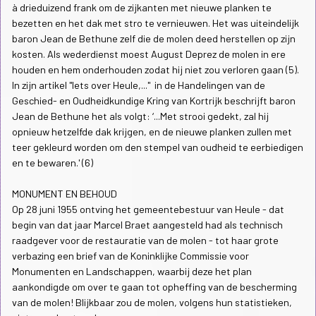
à drieduizend frank om de zijkanten met nieuwe planken te
bezetten en het dak met stro te vernieuwen. Het was uiteindelijk
baron Jean de Bethune zelf die de molen deed herstellen op zijn
kosten. Als wederdienst moest August Deprez de molen in ere
houden en hem onderhouden zodat hij niet zou verloren gaan (5).
In zijn artikel "Iets over Heule,..." in de Handelingen van de
Geschied- en Oudheidkundige Kring van Kortrijk beschrijft baron
Jean de Bethune het als volgt: ‘...Met strooi gedekt, zal hij
opnieuw hetzelfde dak krijgen, en de nieuwe planken zullen met
teer gekleurd worden om den stempel van oudheid te eerbiedigen
en te bewaren.' (6)
MONUMENT EN BEHOUD
Op 28 juni 1955 ontving het gemeentebestuur van Heule - dat
begin van dat jaar Marcel Braet aangesteld had als technisch
raadgever voor de restauratie van de molen - tot haar grote
verbazing een brief van de Koninklijke Commissie voor
Monumenten en Landschappen, waarbij deze het plan
aankondigde om over te gaan tot opheffing van de bescherming
van de molen! Blijkbaar zou de molen, volgens hun statistieken,