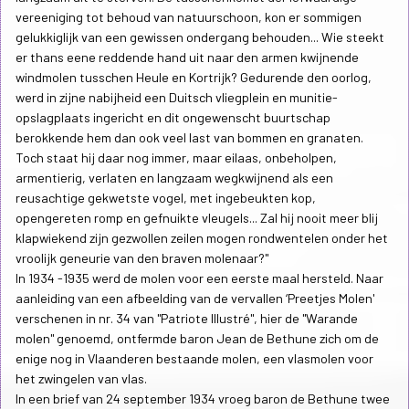
vereeniging tot behoud van natuurschoon, kon er sommigen
gelukkiglijk van een gewissen ondergang behouden... Wie steekt
er thans eene reddende hand uit naar den armen kwijnende
windmolen tusschen Heule en Kortrijk? Gedurende den oorlog,
werd in zijne nabijheid een Duitsch vliegplein en munitie-
opslagplaats ingericht en dit ongewenscht buurtschap
berokkende hem dan ook veel last van bommen en granaten.
Toch staat hij daar nog immer, maar eilaas, onbeholpen,
armentierig, verlaten en langzaam wegkwijnend als een
reusachtige gekwetste vogel, met ingebeukten kop,
opengereten romp en gefnuikte vleugels... Zal hij nooit meer blij
klapwiekend zijn gezwollen zeilen mogen rondwentelen onder het
vroolijk geneurie van den braven molenaar?"
In 1934 -1935 werd de molen voor een eerste maal hersteld. Naar
aanleiding van een afbeelding van de vervallen ‘Preetjes Molen'
verschenen in nr. 34 van "Patriote Illustré", hier de "Warande
molen" genoemd, ontfermde baron Jean de Bethune zich om de
enige nog in Vlaanderen bestaande molen, een vlasmolen voor
het zwingelen van vlas.
In een brief van 24 september 1934 vroeg baron de Bethune twee