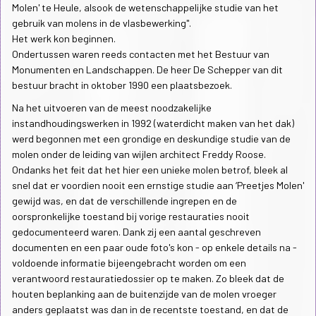
Molen' te Heule, alsook de wetenschappelijke studie van het
gebruik van molens in de vlasbewerking".
Het werk kon beginnen.
Ondertussen waren reeds contacten met het Bestuur van
Monumenten en Landschappen. De heer De Schepper van dit
bestuur bracht in oktober 1990 een plaatsbezoek.
Na het uitvoeren van de meest noodzakelijke
instandhoudingswerken in 1992 (waterdicht maken van het dak)
werd begonnen met een grondige en deskundige studie van de
molen onder de leiding van wijlen architect Freddy Roose.
Ondanks het feit dat het hier een unieke molen betrof, bleek al
snel dat er voordien nooit een ernstige studie aan ‘Preetjes Molen'
gewijd was, en dat de verschillende ingrepen en de
oorspronkelijke toestand bij vorige restauraties nooit
gedocumenteerd waren. Dank zij een aantal geschreven
documenten en een paar oude foto's kon - op enkele details na -
voldoende informatie bijeengebracht worden om een
verantwoord restauratiedossier op te maken. Zo bleek dat de
houten beplanking aan de buitenzijde van de molen vroeger
anders geplaatst was dan in de recentste toestand, en dat de