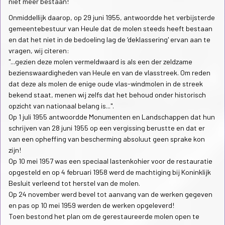
niet meer bestaan!
Onmiddellijk daarop, op 29 juni 1955, antwoordde het verbijsterde
gemeentebestuur van Heule dat de molen steeds heeft bestaan
en dat het niet in de bedoeling lag de ‘deklassering' ervan aan te
vragen, wij citeren:
"...gezien deze molen vermeldwaard is als een der zeldzame
bezienswaardigheden van Heule en van de vlasstreek. Om reden
dat deze als molen de enige oude vlas-windmolen in de streek
bekend staat, menen wij zelfs dat het behoud onder historisch
opzicht van nationaal belang is...".
Op 1 juli 1955 antwoordde Monumenten en Landschappen dat hun
schrijven van 28 juni 1955 op een vergissing berustte en dat er
van een opheffing van bescherming absoluut geen sprake kon
zijn!
Op 10 mei 1957 was een speciaal lastenkohier voor de restauratie
opgesteld en op 4 februari 1958 werd de machtiging bij Koninklijk
Besluit verleend tot herstel van de molen.
Op 24 november werd bevel tot aanvang van de werken gegeven
en pas op 10 mei 1959 werden de werken opgeleverd!
Toen bestond het plan om de gerestaureerde molen open te