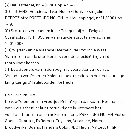
(7) Heulespiegel, nr. 4 (1986), pp. 43-45.
(8) L. SOENS, Het sieraad van Heule - De vlaszwingelmolen
DEPREZ ofte PREETJES MOLEN, in: Heulespiegel, nr.11 (1990), pp.
1-19.
(9) Statuten verschenen in de Bijlagen bij het Belgisch
Staatsblad, 15.11.1990 en vernieuwde statuten verschenen,
10.01.2006.
(10) Wij danken de Vlaamse Overheid, de Provincie West-
Vlaanderen en de stad Kortrijk voor de subsidiëring van de
restauratiekosten.
(11) Luc Soens is van in den beginne voorzitter van de vzw
‘Vrienden van Preetjes Molen' en bestuurslid van de heemkundige
kring ‘Langs d'Heuleboorden' te Heule.
ONZE SPONSORS
De vzw ‘Vrienden van Preetjes Molen' zijn u dankbaar. Het mooiste
wat u als schenker kunt terugkrijgen is uiteraard het
voortbestaan van ons uniek monument, PREETJES MOLEN. Pieter
Soens, Quartier, Pyfferoen, Tuytens, Veramme, Moreels,
Broodwinkel Soens, Flanders Color, KBC Heule, NV Lecot, Rik