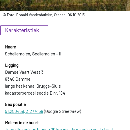
© Foto: Donald Vandenbulcke, Staden, 06.10.2013
Karakteristiek
Naam
Schellemolen, Scellemolen - II
Ligging
Damse Vaart West 3
8340 Damme
langs het kanaal Brugge-Sluis
kadasterperceel sectie D nr. 184
Geo positie
51.250458, 3.277458
(Google Streetview)
Molens in de buurt
Toon alle molens binnen 20 km van deze molen op de kaart