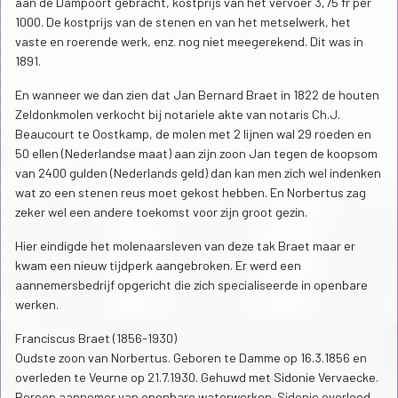
aan de Dampoort gebracht, kostprijs van het vervoer 3,75 fr per
1000. De kostprijs van de stenen en van het metselwerk, het
vaste en roerende werk, enz. nog niet meegerekend. Dit was in
1891.
En wanneer we dan zien dat Jan Bernard Braet in 1822 de houten
Zeldonkmolen verkocht bij notariele akte van notaris Ch.J.
Beaucourt te Oostkamp, de molen met 2 lijnen wal 29 roeden en
50 ellen (Nederlandse maat) aan zijn zoon Jan tegen de koopsom
van 2400 gulden (Nederlands geld) dan kan men zich wel indenken
wat zo een stenen reus moet gekost hebben. En Norbertus zag
zeker wel een andere toekomst voor zijn groot gezin.
Hier eindigde het molenaarsleven van deze tak Braet maar er
kwam een nieuw tijdperk aangebroken. Er werd een
aannemersbedrijf opgericht die zich specialiseerde in openbare
werken.
Franciscus Braet (1856-1930)
Oudste zoon van Norbertus. Geboren te Damme op 16.3.1856 en
overleden te Veurne op 21.7.1930. Gehuwd met Sidonie Vervaecke.
Beroep aannemer van openbare waterwerken. Sidonie overleed