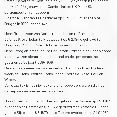
Emma: Geboren te Oostkerke op 2.6.1885; overleden te Loppem
op 25.4.1944; gehuwd met Camiel Barbier (1878-1938),
burgemeester van Loppem.
Albertha: Geboren te Oostkerke op 19.9.1889; overleden te
Brugge in 1959; ongehuwd
Henri Braet: zoon van Norbertus; geboren te Damme op
30.5.1858; overleden te Nieuwpoort op 5.2.1947; gehuwd te
Brugge op 31.5.1887 met Octavie Tyvaert uit Torhout.
Henri kreeg als ereteken: het Kruis van Officier in de Leopoldorde
voor bewezen diensten aan het land en de gemeenschap
gedurende 50 jaar (1889-1939)
Beroep: aannemer van waterwerken. Henri heeft vijf kinderen
waarvan: Hans, Walter, Frans, Maria Theresia, Rosa, Paul en
Wiliem.
Van deze tak is het niet gekend of er opvolgers waren die het
beroep van aannemer verderzetten.
Jules Braet: zoon van Norbertus; geboren te Damme op 1.5. 1867;
overleden te Damme op 5.7.1956; gehuwd met Romanie D'Haens,
geb. te Sijsele op 18.5.1870 en te Damme overleden op 24.9.1964.