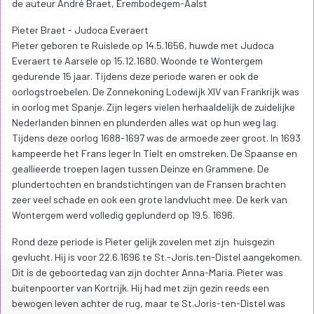
de auteur André Braet, Erembodegem-Aalst
Pieter Braet - Judoca Everaert
Pieter geboren te Ruislede op 14.5.1656, huwde met Judoca
Everaert te Aarsele op 15.12.1680. Woonde te Wontergem
gedurende 15 jaar. Tijdens deze periode waren er ook de
oorlogstroebelen. De Zonnekoning Lodewijk XIV van Frankrijk was
in oorlog met Spanje. Zijn legers vielen herhaaldelijk de zuidelijke
Nederlanden binnen en plunderden alles wat op hun weg lag.
Tijdens deze oorlog 1688-1697 was de armoede zeer groot. In 1693
kampeerde het Frans leger ln Tielt en omstreken. De Spaanse en
geallieerde troepen lagen tussen Deinze en Grammene. De
plundertochten en brandstichtingen van de Fransen brachten
zeer veel schade en ook een grote landvlucht mee. De kerk van
Wontergem werd volledig geplunderd op 19.5. 1696.
Rond deze periode is Pieter gelijk zovelen met zijn huisgezin
gevlucht. Hij is voor 22.6.1696 te St.-Joris.ten-Distel aangekomen.
Dit is de geboortedag van zijn dochter Anna-Maria. Pieter was
buitenpoorter van Kortrijk. Hij had met zijn gezin reeds een
bewogen leven achter de rug, maar te St.Joris-ten-Distel was