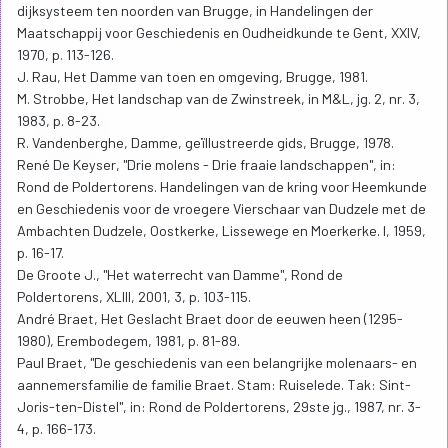
dijksysteem ten noorden van Brugge, in Handelingen der
Maatschappij voor Geschiedenis en Oudheidkunde te Gent, XXIV,
1970, p. 113-126.
J. Rau, Het Damme van toen en omgeving, Brugge, 1981.
M. Strobbe, Het landschap van de Zwinstreek, in M&L, jg. 2, nr. 3,
1983, p. 8-23.
R. Vandenberghe, Damme, geïllustreerde gids, Brugge, 1978.
René De Keyser, "Drie molens - Drie fraaie landschappen", in:
Rond de Poldertorens. Handelingen van de kring voor Heemkunde
en Geschiedenis voor de vroegere Vierschaar van Dudzele met de
Ambachten Dudzele, Oostkerke, Lissewege en Moerkerke. I, 1959,
p. 16-17.
De Groote J., "Het waterrecht van Damme", Rond de
Poldertorens, XLIII, 2001, 3, p. 103-115.
André Braet, Het Geslacht Braet door de eeuwen heen (1295-
1980), Erembodegem, 1981, p. 81-89.
Paul Braet, "De geschiedenis van een belangrijke molenaars- en
aannemersfamilie de familie Braet. Stam: Ruiselede. Tak: Sint-
Joris-ten-Distel", in: Rond de Poldertorens, 29ste jg., 1987, nr. 3-
4, p. 166-173.