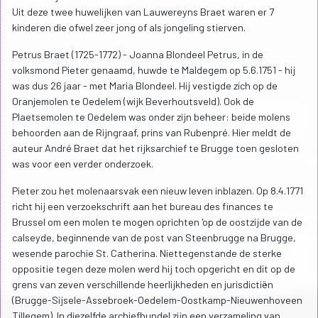
Uit deze twee huwelijken van Lauwereyns Braet waren er 7
kinderen die ofwel zeer jong of als jongeling stierven.
Petrus Braet (1725-1772) - Joanna Blondeel Petrus, in de
volksmond Pieter genaamd, huwde te Maldegem op 5.6.1751 - hij
was dus 26 jaar - met Maria Blondeel. Hij vestigde zich op de
Oranjemolen te Oedelem (wijk Beverhoutsveld). Ook de
Plaetsemolen te Oedelem was onder zijn beheer: beide molens
behoorden aan de Rijngraaf, prins van Rubenpré. Hier meldt de
auteur André Braet dat het rijksarchief te Brugge toen gesloten
was voor een verder onderzoek.
Pieter zou het molenaarsvak een nieuw leven inblazen. Op 8.4.1771
richt hij een verzoekschrift aan het bureau des finances te
Brussel om een molen te mogen oprichten 'op de oostzijde van de
calseyde, beginnende van de post van Steenbrugge na Brugge,
wesende parochie St. Catherina. Niettegenstande de sterke
oppositie tegen deze molen werd hij toch opgericht en dit op de
grens van zeven verschillende heerlijkheden en jurisdictiën
(Brugge-Sijsele-Assebroek-Oedelem-Oostkamp-Nieuwenhoveen
Tillegem). In diezelfde archiefbundel zijn een verzameling van