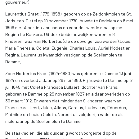
gouverneur)
Laurentius Braet (1779-1858), geboren op de Zeldonkmolen te St.-
Joris-ten-Distel op 19 november 1779, huwde te Oedelem op 8 mei
1809 met Albertina Janssens en voor de tweede maal op met
Regina De Backere. Uit deze beide huwelijken waren er 8
kinderen, waarvan Norbertus (die de opvolger zou worden),Louis,
Maria Theresia, Coleta, Eugenie, Charles Louis, Auriel Modest en
Regina. Laurentius kwam zich vestigen op de Scellemolen te
Damme,
Zoon Norbertus Braet (1824-1880) was geboren te Damme 13 juni
1824 en overleed aldaar op 29 mei 1880. Hij huwde te Damme op 31
juli 1845 met Coleta Francisca Dullaert, dochter van Frans,
geboren te Damme op 29 november 1827 en aldaar overleden op
30 maart 1912. Er waren niet minder dan 9 kinderen waarvan:
Franciscus, Henri, Jules, Alfons, Carolus, Ludovicus, Eduardus,
Mathilde en Louisa Coleta. Norbertus volgde zijn vader op als
molenaar op de Scellemolen te Damme.
De staakmolen, die als dusdanig wordt voorgesteld op de