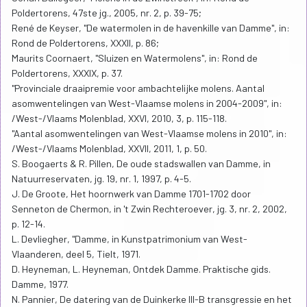
Poldertorens, 47ste jg., 2005, nr. 2, p. 39-75;
René de Keyser, "De watermolen in de havenkille van Damme", in:
Rond de Poldertorens, XXXII, p. 86;
Maurits Coornaert, "Sluizen en Watermolens", in: Rond de
Poldertorens, XXXIX, p. 37.
"Provinciale draaipremie voor ambachtelijke molens. Aantal
asomwentelingen van West-Vlaamse molens in 2004-2009", in:
/West-/Vlaams Molenblad, XXVI, 2010, 3, p. 115-118.
"Aantal asomwentelingen van West-Vlaamse molens in 2010", in:
/West-/Vlaams Molenblad, XXVII, 2011, 1, p. 50.
S. Boogaerts & R. Pillen, De oude stadswallen van Damme, in
Natuurreservaten, jg. 19, nr. 1, 1997, p. 4-5.
J. De Groote, Het hoornwerk van Damme 1701-1702 door
Senneton de Chermon, in 't Zwin Rechteroever, jg. 3, nr. 2, 2002,
p. 12-14.
L. Devliegher, "Damme, in Kunstpatrimonium van West-
Vlaanderen, deel 5, Tielt, 1971.
D. Heyneman, L. Heyneman, Ontdek Damme. Praktische gids.
Damme, 1977.
N. Pannier, De datering van de Duinkerke III-B transgressie en het