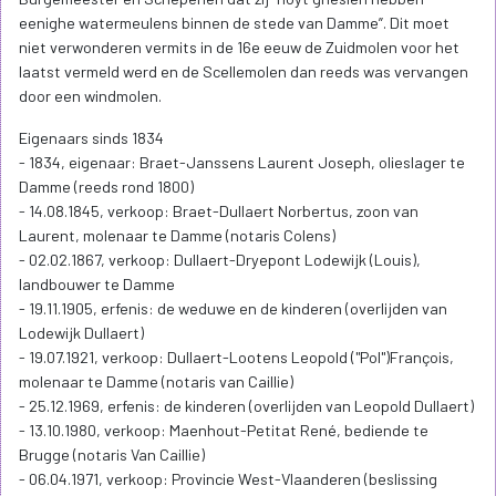
eenighe watermeulens binnen de stede van Damme”. Dit moet
niet verwonderen vermits in de 16e eeuw de Zuidmolen voor het
laatst vermeld werd en de Scellemolen dan reeds was vervangen
door een windmolen.
Eigenaars sinds 1834
- 1834, eigenaar: Braet-Janssens Laurent Joseph, olieslager te
Damme (reeds rond 1800)
- 14.08.1845, verkoop: Braet-Dullaert Norbertus, zoon van
Laurent, molenaar te Damme (notaris Colens)
- 02.02.1867, verkoop: Dullaert-Dryepont Lodewijk (Louis),
landbouwer te Damme
- 19.11.1905, erfenis: de weduwe en de kinderen (overlijden van
Lodewijk Dullaert)
- 19.07.1921, verkoop: Dullaert-Lootens Leopold ("Pol")François,
molenaar te Damme (notaris van Caillie)
- 25.12.1969, erfenis: de kinderen (overlijden van Leopold Dullaert)
- 13.10.1980, verkoop: Maenhout-Petitat René, bediende te
Brugge (notaris Van Caillie)
- 06.04.1971, verkoop: Provincie West-Vlaanderen (beslissing