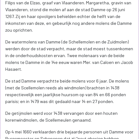
Filips van de Elzas, graaf van Vlaanderen. Margaretha, gravin van
Vlaanderen, stond die molen af aan de stad Damme op 26 juni
1267. Zij en haar opvolgers behielden echter de helft van de
inkomsten van deze, en gebeurlijk nog andere molens die Damme
zou oprichten.
De watermolens van Damme (de Schellemolen en de Zuidmolen)
werden door de stad verpacht, maar de stad moest tussenkomen
in de onderhoudskosten ervan. Twee molenaars van de beide
molens te Damme in de 14e eeuw waren Mer. van Caloen en Jacob
Hasaert.
De stad Damme verpachtte beide molens voor 6 jaar. De molens
(met de Scellemolen reeds als windmolen) brachten in 1438
respectievelijk een jaarlijkse huursom op van 84 en 66 ponden
parisis; en in 1479 was dit gedaald naar 14 en 27 ponden.
De getijmolen werd voor 1438 vervangen door een houten
korenwindmolen, de Scellemeulen genaamd.
Op 4 mei 1660 verklaarden drie bejaarde personen uit Damme voor
Burgemeester en Schepenen dat zij “noyt ghesien hebben