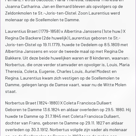
Joanna Catharina. Jan en Bernard bleven als opvolgers op de
Zeldonkmolen te St.-Joris-ten-Distel. Zoon Laurentius werd
molenaar op de Scellemolen te Damme.
Laurentius Braet (1779-1858) x Albertina Janssens (1ste huw.) X
Regina De Backere (2de huwelijk) Laurentius geboren te St.-
Joris-ten-Distel op 19.11.1779, huwde te Oedelem op 8.5.1809 met
Albertina Janssens en voor de tweede maal op met Regina De
Bakkere. Uit deze beide huwelijken waren er 8 kinderen, waarvan:
Norbertus, die onze verder stamvader en opvolger is, Louis, Maria
Theresia, Coleta, Eugenie, Charles Louis, Auriel Modest en
Regina. Laurentius kwam zich vestigen op de Scellemolen te
Damme, gelegen langs de Damse vaart, waar nu de Witte Molen
staat.
Norbertus Braet (1824-1880) X Coleta Francisca Dullaert
Geboren te Damme 13.6.1824 en aldaar overleden op 29.5. 1880. Hij
huwde te Damme op 31.7.1845 met Coleta Francisca Dullaert,
dochter van Frans, geboren te Damme op 29.11. 1827 en aldaar
overleden op 30.3.1912. Norbertus volgde zijn vader als molenaar