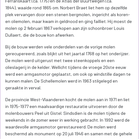
Ferrariskaart (ca. 1775) en de Atlas der Buurtwegen (ca.
1844), waaide rond 1865 om. Norbert Braet liet hem op dezelfde
plek vervangen door een stenen bergmolen, ingericht als koren-
en oliemolen, maar kwam in geldnood en ging failliet. Hij moest de
molen op 2 februari 1867 verkopen aan zijn schoonbroer Louis
Dullaert, die de bouw kon afwerken.
Bij de bouw werden vele onderdelen van de vorige molen
gerecupereerd, zoals blijkt uit het jaartal 1768 op het onderijzer.
De molen werd uitgerust met twee steenkoppels en een
olieslagerij in de kelder. Wellicht tijdens de vroege 20ste eeuw
werd een armgasmotor geplaatst, om ook op windstille dagen te
kunnen malen. De Schellemolen werd in 1963 stilgelegd en
geraakte in verval.
De provincie West-Vlaanderen kocht de molen aan in 1971 en liet
in 1975-1977 een maalvaardige restauratie uitvoeren door de
molenbouwers Peel uit Gistel. Sindsdien is de molen tijdens de
weekends in de zomer weer in werking gebracht. In 1992 werd de
waardevolle armgasmotor gerestaureerd. De molen werd
beschermd als monument op 20 juli 1946 en samen met de gehele