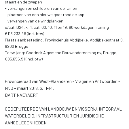
staart en de zwepen
- vervangen en schilderen van de ramen
- plaatsen van een nieuwe goot rond de kap
- vervangen van de windplanken
o/cat. D24, kl. 1, cat. 00, 10, 11 en 19; 60 werkdagen; raming
€113.233,49 (incl. btw)
Plaats aanbesteding: Provinciehuis Abdijbeke, Abdijbekestraat 9,
8200 Brugge
Toewijzing: Goetinck Algemene Bouwonderneming nv, Brugge,
€85.655,91 (incl. btw)
-------------
Provincieraad van West-Vlaanderen - Vragen en Antwoorden –
Nr. 3 – maart 2018, p. 11-14.
BART NAEYAERT
GEDEPUTEERDE VAN LANDBOUW EN VISSERIJ, INTEGRAAL
WATERBELEID, INFRASTRUCTUUR EN JURIDISCHE
AANGELEGENHEDEN