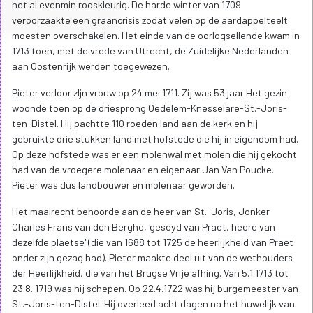
het al evenmin rooskleurig. De harde winter van 1709
veroorzaakte een graancrisis zodat velen op de aardappelteelt
moesten overschakelen. Het einde van de oorlogsellende kwam in
1713 toen, met de vrede van Utrecht, de Zuidelijke Nederlanden
aan Oostenrijk werden toegewezen.
Pieter verloor zljn vrouw op 24 mei 1711. Zij was 53 jaar Het gezin
woonde toen op de driesprong Oedelem-Knesselare-St.-Joris-
ten-Distel. Hij pachtte 110 roeden land aan de kerk en hij
gebruikte drie stukken land met hofstede die hij in eigendom had.
Op deze hofstede was er een molenwal met molen die hij gekocht
had van de vroegere molenaar en eigenaar Jan Van Poucke.
Pieter was dus landbouwer en molenaar geworden.
Het maalrecht behoorde aan de heer van St.-Joris, Jonker
Charles Frans van den Berghe, 'geseyd van Praet, heere van
dezelfde plaetse' (die van 1688 tot 1725 de heerlijkheid van Praet
onder zijn gezag had). Pieter maakte deel uit van de wethouders
der Heerlijkheid, die van het Brugse Vrije afhing. Van 5.1.1713 tot
23.8. 1719 was hij schepen. Op 22.4.1722 was hij burgemeester van
St.-Joris-ten-Distel. Hij overleed acht dagen na het huwelijk van