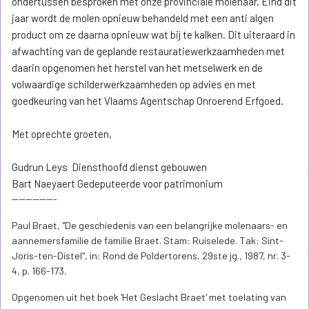
ondertussen besproken met onze provinciale molenaar. Eind dit
jaar wordt de molen opnieuw behandeld met een anti algen
product om ze daarna opnieuw wat bij te kalken. Dit uiteraard in
afwachting van de geplande restauratiewerkzaamheden met
daarin opgenomen het herstel van het metselwerk en de
volwaardige schilderwerkzaamheden op advies en met
goedkeuring van het Vlaams Agentschap Onroerend Erfgoed.
Met oprechte groeten,
Gudrun Leys Diensthoofd dienst gebouwen
Bart Naeyaert Gedeputeerde voor patrimonium
-------------
Paul Braet, "De geschiedenis van een belangrijke molenaars- en
aannemersfamilie de familie Braet. Stam: Ruiselede. Tak: Sint-
Joris-ten-Distel", in: Rond de Poldertorens, 29ste jg., 1987, nr. 3-
4, p. 166-173.
Opgenomen uit het boek 'Het Geslacht Braet' met toelating van