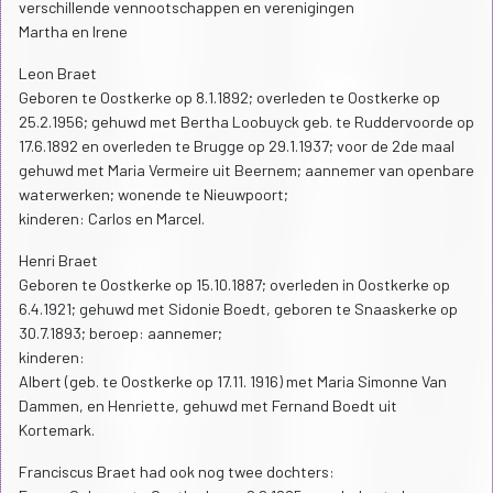
verschillende vennootschappen en verenigingen
Martha en Irene
Leon Braet
Geboren te Oostkerke op 8.1.1892; overleden te Oostkerke op
25.2.1956; gehuwd met Bertha Loobuyck geb. te Ruddervoorde op
17.6.1892 en overleden te Brugge op 29.1.1937; voor de 2de maal
gehuwd met Maria Vermeire uit Beernem; aannemer van openbare
waterwerken; wonende te Nieuwpoort;
kinderen: Carlos en Marcel.
Henri Braet
Geboren te Oostkerke op 15.10.1887; overleden in Oostkerke op
6.4.1921; gehuwd met Sidonie Boedt, geboren te Snaaskerke op
30.7.1893; beroep: aannemer;
kinderen:
Albert (geb. te Oostkerke op 17.11. 1916) met Maria Simonne Van
Dammen, en Henriette, gehuwd met Fernand Boedt uit
Kortemark.
Franciscus Braet had ook nog twee dochters: