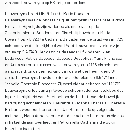
zijn zoon Lauwereyns op 66 jarige ouderdom.
Lauwereyns Braet (1699-1772) - Maria Goovaert
Lauwereyns was de jongste telg uit het gezin Pieter BraetJudoca
Everaert. Hij volgde zijn vader op als molenaar op de
Zeldonkmolen te St.-Joris-ten Distel. Hij huwde met Maria
Govaert op 7.1.1723 te Oedelem. De vader van de bruid was in 1725
schepen van de Heerlijkheid van Praet. Lauwereyns verloor zijn
vrouw op 5.4.1740. Het gezin telde reeds vijf kinderen: Jan
Ludovicus, Petrus Jacobus, Jacobus Josephus, Maria Francisca
en Anna Victoria. Intussen was Lauwereyns in 1726 als schepen
aangesteld, bij de vernieuwing van de wet der heerlijkheid St.-
Joris. Lauwereyns huwde opnieuw te Oedelem op 6.5 1741 met
1sabelle-Theresia Blancaert. Zij werd aldaar geboren op 11.1 1712.
Lauwereyns erfde van zijn tweede schoonvader een stuk bos dat
bij de Heerlijkheid van Praet behoorde. Uit het tweede huwelijk
had hij nog acht kinderen: Laurentius, Joanna Theresia, Theresia
Barbara, weer een Laurentius, Jan Bernard, de opvolger als
molenaar, Maria Anna, voor de derde maal een Laurentius die ook
in hetzelfde jaar overleed, en Petronnella Catherina die ook in
hetzelfde jaar stierf.