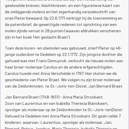
gewisselde brieven, klachtbrieven, en een figuratieve kaart van
de omliggende molens en het eigenhandig verzoekschrift van
onze Pieter bewaard. Op 22.6.1771 verkrijgt hij de toestemming en
de patentbrief, de gewettigde redenen tot oprichting van een
molen zijnde vervat in 28 punten (waavan afdrukken verschenen
zijn in het boek 'Het geslacht Braet').
Toen deze koren- en oliemolen was gebouwd, stierf Pieter op 46-
jarige ouderdom te Oedelem op 22.1.1772. Zijn jongste dochter die
gehuwd was met Frans Demuynck, verkocht de nieuwe molen aan
haar broer-molenaar Carolus en de andere erfgerechtigden.
Carolus huwde met Anna Verschelde in 1797. Hier sluiten we de
geschiedenis van Pieter Braet. We volgen nu zijn broer molenaar
van de Zeldonkmolen, te St.-Joris-ten-Distel, Jan Bernard Braet.
Jan Bernard Braet (1748-1831) - Anna Maria Stroobant
Zoon van Laurentius en van Isabella Theresia Blanckaert,
opvolger als molenaar op de Zeldonkmolen te St.-Joris-tenDiste!.
Gehuwd te Oedelem met Anna Maria Stroobant. Dit gezin telde 7
kinderen, waarvan: Laurentius, opvolger als molenaar, Jan,
Pernard, Petrus Jacobus, Maria Theresia, Isabella Theresia en