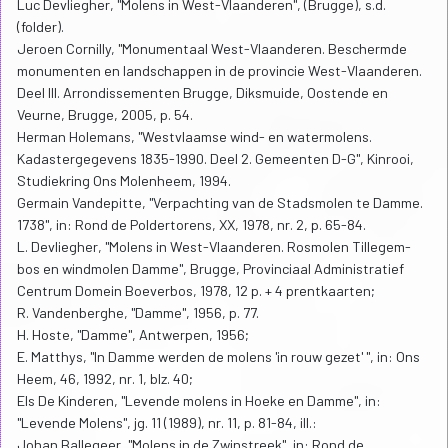
Luc Devliegher, "Molens in West-Vlaanderen", (Brugge), s.d.
(folder).
Jeroen Cornilly, "Monumentaal West-Vlaanderen. Beschermde
monumenten en landschappen in de provincie West-Vlaanderen.
Deel III. Arrondissementen Brugge, Diksmuide, Oostende en
Veurne, Brugge, 2005, p. 54.
Herman Holemans, "Westvlaamse wind- en watermolens.
Kadastergegevens 1835-1990. Deel 2. Gemeenten D-G", Kinrooi,
Studiekring Ons Molenheem, 1994.
Germain Vandepitte, "Verpachting van de Stadsmolen te Damme.
1738", in: Rond de Poldertorens, XX, 1978, nr. 2, p. 65-84.
L. Devliegher, "Molens in West-Vlaanderen. Rosmolen Tillegem-
bos en windmolen Damme", Brugge, Provinciaal Administratief
Centrum Domein Boeverbos, 1978, 12 p. + 4 prentkaarten;
R. Vandenberghe, "Damme", 1956, p. 77.
H. Hoste, "Damme", Antwerpen, 1956;
E. Matthys, "In Damme werden de molens 'in rouw gezet' ", in: Ons
Heem, 46, 1992, nr. 1, blz. 40;
Els De Kinderen, "Levende molens in Hoeke en Damme", in:
"Levende Molens", jg. 11 (1989), nr. 11, p. 81-84, ill.:
Johan Ballegeer, "Molens in de Zwinstreek", in: Rond de