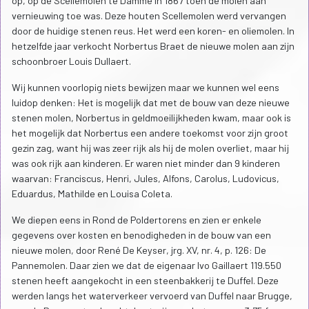
op, op de Scellemolen te Damme in 1867 toen de molen aan
vernieuwing toe was. Deze houten Scellemolen werd vervangen
door de huidige stenen reus. Het werd een koren- en oliemolen. In
hetzelfde jaar verkocht Norbertus Braet de nieuwe molen aan zijn
schoonbroer Louis Dullaert.
Wij kunnen voorlopig niets bewijzen maar we kunnen wel eens
luidop denken: Het is mogelijk dat met de bouw van deze nieuwe
stenen molen, Norbertus in geldmoeilijkheden kwam, maar ook is
het mogelijk dat Norbertus een andere toekomst voor zijn groot
gezin zag, want hij was zeer rijk als hij de molen overliet, maar hij
was ook rijk aan kinderen. Er waren niet minder dan 9 kinderen
waarvan: Franciscus, Henri, Jules, Alfons, Carolus, Ludovicus,
Eduardus, Mathilde en Louisa Coleta.
We diepen eens in Rond de Poldertorens en zien er enkele
gegevens over kosten en benodigheden in de bouw van een
nieuwe molen, door René De Keyser, jrg. XV, nr. 4, p. 126: De
Pannemolen. Daar zien we dat de eigenaar Ivo Gaillaert 119.550
stenen heeft aangekocht in een steenbakkerij te Duffel. Deze
werden langs het waterverkeer vervoerd van Duffel naar Brugge,