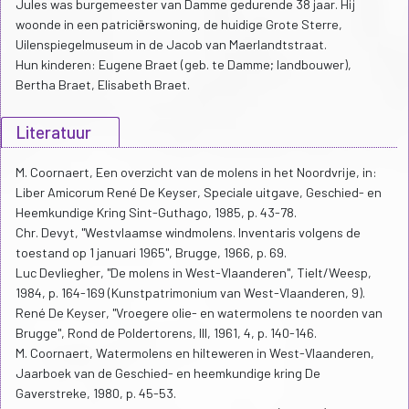
Jules was burgemeester van Damme gedurende 38 jaar. Hij
woonde in een patriciërswoning, de huidige Grote Sterre,
Uilenspiegelmuseum in de Jacob van Maerlandtstraat.
Hun kinderen: Eugene Braet (geb. te Damme; landbouwer),
Bertha Braet, Elisabeth Braet.
Literatuur
M. Coornaert, Een overzicht van de molens in het Noordvrije, in:
Liber Amicorum René De Keyser, Speciale uitgave, Geschied- en
Heemkundige Kring Sint-Guthago, 1985, p. 43-78.
Chr. Devyt, "Westvlaamse windmolens. Inventaris volgens de
toestand op 1 januari 1965", Brugge, 1966, p. 69.
Luc Devliegher, "De molens in West-Vlaanderen", Tielt/Weesp,
1984, p. 164-169 (Kunstpatrimonium van West-Vlaanderen, 9).
René De Keyser, "Vroegere olie- en watermolens te noorden van
Brugge", Rond de Poldertorens, III, 1961, 4, p. 140-146.
M. Coornaert, Watermolens en hilteweren in West-Vlaanderen,
Jaarboek van de Geschied- en heemkundige kring De
Gaverstreke, 1980, p. 45-53.