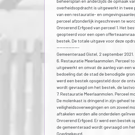
beheersplan en anderzijds de opmaak va
overheidsopdracht is uitgewerkt in twee
van een restauratie- en omgevingsaanlegd
perceel afzonderlijk ingeschreven te wor
Onroerend Erfgoed van perceel 1. Het be
geopteerd voor een open offerteaanvraag. 
bestek. De totale uitgave voor deze opdr
---------------
Gemeenteraad Gistel, 2 september 2021.
6. Restauratie Meerlaanmolen. Perceel to
uitgewerkt en omvat de aanleg van een w
bedoeling dat de stad de benodigde gron
werd een bestek opsgesteld door de ont
wordt gevraagd om het bestek, de lastvo
7. Restauratie Meerlaanmolen. Perceel m
De molenkast is dringend in zijn geheel 
veiligheidsoverwegingen en om zoveel m
aftakelen worden alle onderdelen geïnv
Onroerend Erfgoed. Er werd een bestek o
de gemeenteraad wordt gevraagd om het 
Goedgekeurd.