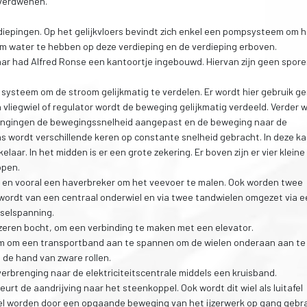
 verdwenen.
rdiepingen. Op het gelijkvloers bevindt zich enkel een pompsysteem om 
om water te hebben op deze verdieping en de verdieping erboven.
aar had Alfred Ronse een kantoortje ingebouwd. Hiervan zijn geen spor
 systeem om de stroom gelijkmatig te verdelen. Er wordt hier gebruik 
 vliegwiel of regulator wordt de beweging gelijkmatig verdeeld. Verder 
engingen de bewegingssnelheid aangepast en de beweging naar de
as wordt verschillende keren op constante snelheid gebracht. In deze ka
laar. In het midden is er een grote zekering. Er boven zijn er vier kleine
ppen.
t en vooral een haverbreker om het veevoer te malen. Ook worden twee
ordt van een centraal onderwiel en via twee tandwielen omgezet via e
sselspanning.
ijzeren bocht, om een verbinding te maken met een elevator.
m om een transportband aan te spannen om de wielen onderaan aan te
 de hand van zware rollen.
verbrenging naar de elektriciteitscentrale middels een kruisband.
rt de aandrijving naar het steenkoppel. Ook wordt dit wiel als luitafel
el worden door een opgaande beweging van het ijzerwerk op gang gebr