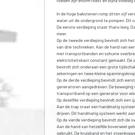
roeden zijn enorm roest en bijna volledig
In de hoge bakstenen romp zitten vijf ve
water uit de ondergrond te pompen. Dit 
De eerste verdieping staat thans leeg. D
meer.
Op de tweede verdieping bevindt zich het
van drie technieken. Aan de hand van een
met transportbanden en schuine overbr
elektriciteitskast constant gemaakt. De 
bevindt zich onderaan een grote tijdschake
zekeringen en twee kleine spanningskno
Op de derde verdieping bevindt zich eers
generatoren aangedreven. De beweging w
transportband op een generator voor wi
Op dezelfde verdieping bevindt zich een 
Aan de trap staat een handmatig systee
drijven. Dit handmatig systeem werkt aan
Op de vierde verdieping bevindt zich de o
Aan de hand van hetzelfde bovenwiel gebeu
gebruikt. De kruisband en het steenkopp