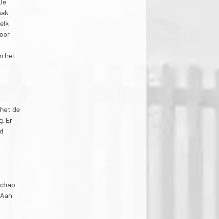
De
aak
elk
door
in het
 het de
. Er
ad
schap
 Aan