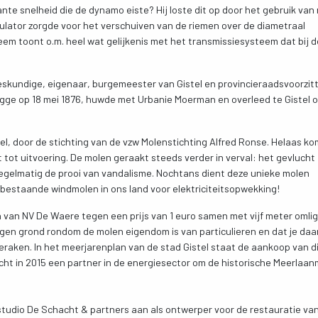
nte snelheid die de dynamo eiste? Hij loste dit op door het gebruik van
ulator zorgde voor het verschuiven van de riemen over de diametraal
em toont o.m. heel wat gelijkenis met het transmissiesysteem dat bij 
kundige, eigenaar, burgemeester van Gistel en provincieraadsvoorzit
gge op 18 mei 1876, huwde met Urbanie Moerman en overleed te Gistel 
tel, door de stichting van de vzw Molenstichting Alfred Ronse. Helaas k
 tot uitvoering. De molen geraakt steeds verder in verval: het gevlucht
regelmatig de prooi van vandalisme. Nochtans dient deze unieke molen
 bestaande windmolen in ons land voor elektriciteitsopwekking!
n van NV De Waere tegen een prijs van 1 euro samen met vijf meter oml
egen grond rondom de molen eigendom is van particulieren en dat je daar
eraken. In het meerjarenplan van de stad Gistel staat de aankoop van d
ht in 2015 een partner in de energiesector om de historische Meerlaa
studio De Schacht & partners aan als ontwerper voor de restauratie va