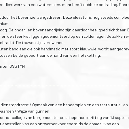
 het lichtwerk van een watermolen, maar heeft dubbele bedrading. Daar
ook door het bovenwiel aangedreven. Deze elevator is nog steeds complee
nium.
oog. De onder- en bovenaandrijving zijn daardoor heel goed zichtbaar. 
aar en de steenkist liggen gedemonteerd op een zolder lager. De zakken 
 gebracht. De touwen zijn verdwenen.
houten band aan die ook handmatig met soort klauwwiel wordt aangedrev
g tussen beide gebeurt aan de hand van een fietsketting.
arten OSSTYN
 dienstopdracht / Opmaak van een beheersplan en een restauratie- en
aarden / Wijze van gunnen
or het college van burgemeester en schepenen in zitting van 13 septe
t aanstellen van een ontwerper voor enerzijds de opmaak van een