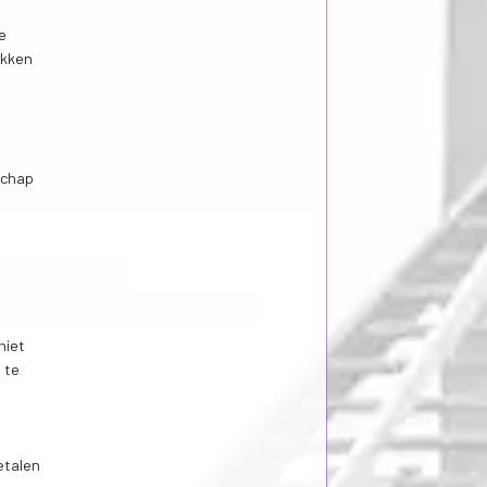
e
ekken
schap
niet
 te
etalen