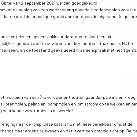
 Gistel van 2 september 2021 werden goedgekeurd:
it omvat de aanleg van een werftoegang naar de Meerlaanmolen vanuit d
ing dat de stad de benodigde grond aankoopt van de eigenaar. De gespr
te ontmantelen en op een vlakke ondergrond te plaatsen uit
ogelijk erfgoedwaarde te bewaren van deze houten staakmolen. Na het
entariseerd en de toestand geëvalueerd in samenspraak met het agent
et, voorzien van een (nu verdwenen) houten gaanderij. De molen kreeg 
t als korenmolen, pelmolen, pompmolen en om stroom op te wekken en om
g bestaande windturbine in de wereld!
brenging naar de romp. Deze kast is nu niet meer bereikbaar omdat de
rt hangt maar ergens te zweven en dat levert een grappig zicht op. De m