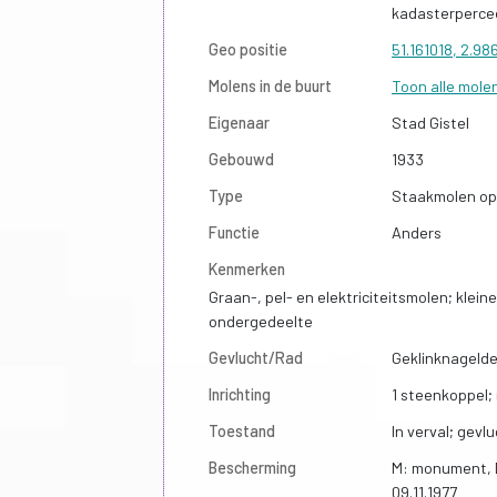
kadasterperce
Geo positie
51.161018, 2.9
Molens in de buurt
Toon alle mole
Eigenaar
Stad Gistel
Gebouwd
1933
Type
Staakmolen op
Functie
Anders
Kenmerken
Graan-, pel- en elektriciteitsmolen; kle
ondergedeelte
Gevlucht/Rad
Geklinknagelde
Inrichting
1 steenkoppel; 
Toestand
In verval; gev
Bescherming
M: monument, D
09.11.1977