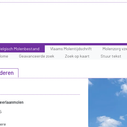
elgisch Molenbestand
Vlaams Molentijdschrift
Molenzorg vz
Home
Geavanceerde zoek
Zoek op kaart
Stuur tekst
nderen
Meerlaanmolen
5
aere