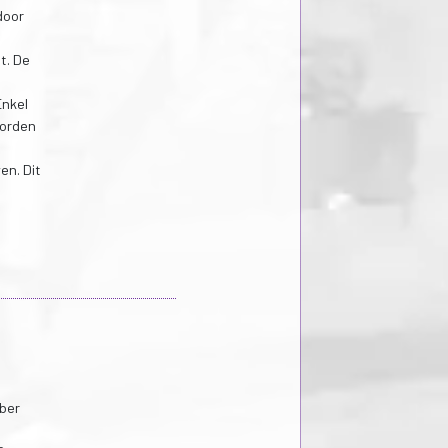
door
t. De
Enkel
worden
en. Dit
mber