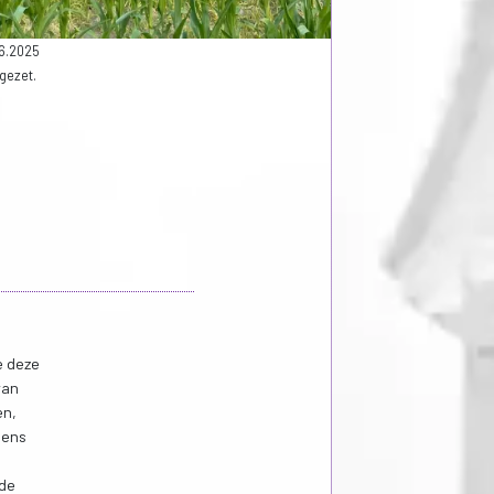
06.2025
gezet.
e deze
van
en,
lens
l
nde