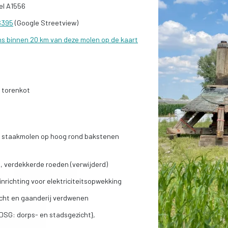
el A1556
86395
(Google Streetview)
ns binnen 20 km van deze molen op de kaart
 torenkot
ine staakmolen op hoog rond bakstenen
, verdekkerde roeden (verwijderd)
inrichting voor elektriciteitsopwekking
lucht en gaanderij verdwenen
SG: dorps- en stadsgezicht},