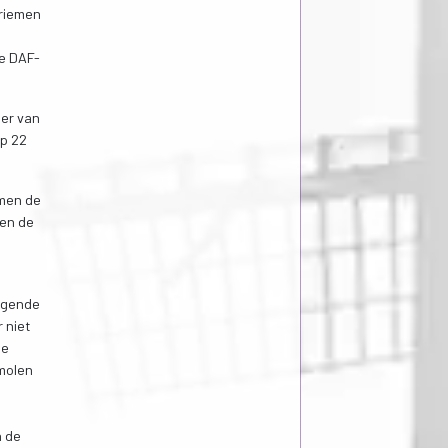
 riemen
de DAF-
ter van
op 22
omen de
 en de
iggende
 niet
ie
nmolen
n de