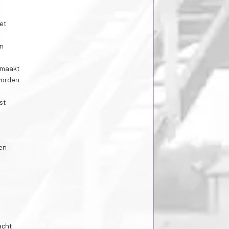
het
en
gemaakt
worden
st
en
acht.