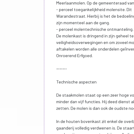
Meerlaanmolen. Op de gemeenteraad van
- perceel toegankelijkheid molensite. D
Warandestraat. Hierbij is het de bedoel
zijn momenteel aan de gang.
- perceel molentechnische ontmanteling.
De molenkast is dringend in zijn geheel 
veiligheidsoverwegingen en om zoveel m
aftakelen worden alle onderdelen geïnv
Onroerend Erfgoed.
-------
Technische aspecten
De staakmolen staat op een zeer hoge vo
minder dan vijf functies. Hij deed diens
zetten. De molen is dan ook de oudste no
In de houten bovenkast zit enkel de over
gaanderij volledig verdwenen is. De staa