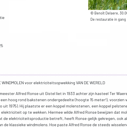
© Benoît Delaere, 30.
tie
De restauratie in gang 
25
E WINDMOLEN voor elektriciteitsopwekking VAN DE WERELD
ester Alfred Ronse uit Gistel liet in 1933 achter zijn kasteel Ter Waer
een hoog rond bakstenen ondergedeelte (hoogte 15 meter!), voorzien 
o uit 1975). Hij plaatste er een koppel molenstenen, een koppel pelsten
elektriciteit op te wekken. Hiermee wilde Alfred Ronse bewijzen dat mo
de elektriciteitsproductie betreft, heeft Ronse gelijk gekregen, ook a
van de klassieke windmolens. Hoe paste Alfred Ronse de steeds wissele