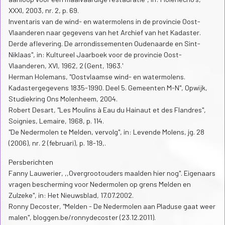
XXXI, 2003, nr. 2, p. 69.
Inventaris van de wind- en watermolens in de provincie Oost-
Vlaanderen naar gegevens van het Archief van het Kadaster.
Derde aflevering. De arrondissementen Oudenaarde en Sint-
Niklaas", in: Kultureel Jaarboek voor de provincie Oost-
Vlaanderen, XVI, 1962, 2 (Gent, 1963.'
Herman Holemans, "Oostvlaamse wind- en watermolens.
Kadastergegevens 1835-1990. Deel 5. Gemeenten M-N", Opwijk,
Studiekring Ons Molenheem, 2004.
Robert Desart, "Les Moulins à Eau du Hainaut et des Flandres",
Soignies, Lemaire, 1968, p. 114.
"De Nedermolen te Melden, vervolg", in: Levende Molens, jg. 28
(2006), nr. 2 (februari), p. 18-19,.
Persberichten
Fanny Lauwerier, ,,Overgrootouders maalden hier nog''. Eigenaars
vragen bescherming voor Nedermolen op grens Melden en
Zulzeke", in: Het Nieuwsblad, 17.07.2002.
Ronny Decoster, "Melden - De Nedermolen aan Pladuse gaat weer
malen", bloggen.be/ronnydecoster (23.12.2011).