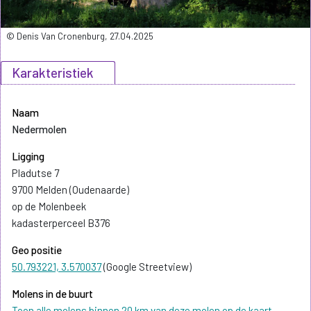
© Denis Van Cronenburg, 27.04.2025
Karakteristiek
Naam
Nedermolen
Ligging
Pladutse 7
9700 Melden (Oudenaarde)
op de Molenbeek
kadasterperceel B376
Geo positie
50.793221, 3.570037
(Google Streetview)
Molens in de buurt
Toon alle molens binnen 20 km van deze molen op de kaart