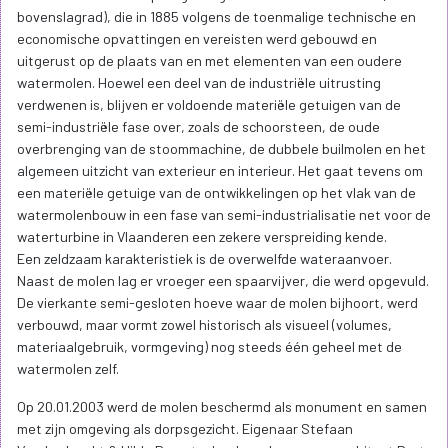
bovenslagrad), die in 1885 volgens de toenmalige technische en
economische opvattingen en vereisten werd gebouwd en
uitgerust op de plaats van en met elementen van een oudere
watermolen. Hoewel een deel van de industriële uitrusting
verdwenen is, blijven er voldoende materiële getuigen van de
semi-industriële fase over, zoals de schoorsteen, de oude
overbrenging van de stoommachine, de dubbele builmolen en het
algemeen uitzicht van exterieur en interieur. Het gaat tevens om
een materiële getuige van de ontwikkelingen op het vlak van de
watermolenbouw in een fase van semi-industrialisatie net voor de
waterturbine in Vlaanderen een zekere verspreiding kende.
Een zeldzaam karakteristiek is de overwelfde wateraanvoer.
Naast de molen lag er vroeger een spaarvijver, die werd opgevuld.
De vierkante semi-gesloten hoeve waar de molen bijhoort, werd
verbouwd, maar vormt zowel historisch als visueel (volumes,
materiaalgebruik, vormgeving) nog steeds één geheel met de
watermolen zelf.
Op 20.01.2003 werd de molen beschermd als monument en samen
met zijn omgeving als dorpsgezicht. Eigenaar Stefaan