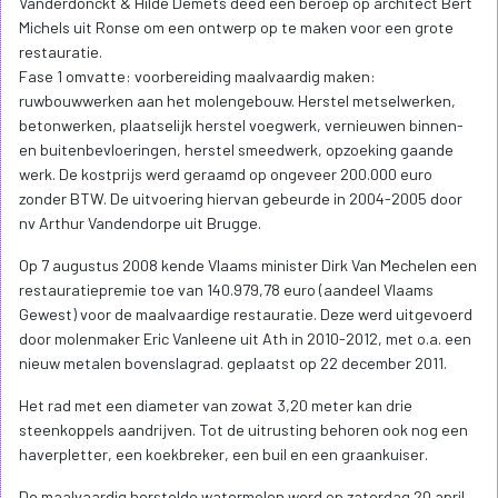
Vanderdonckt & Hilde Demets deed een beroep op architect Bert
Michels uit Ronse om een ontwerp op te maken voor een grote
restauratie.
Fase 1 omvatte: voorbereiding maalvaardig maken:
ruwbouwwerken aan het molengebouw. Herstel metselwerken,
betonwerken, plaatselijk herstel voegwerk, vernieuwen binnen-
en buitenbevloeringen, herstel smeedwerk, opzoeking gaande
werk. De kostprijs werd geraamd op ongeveer 200.000 euro
zonder BTW. De uitvoering hiervan gebeurde in 2004-2005 door
nv Arthur Vandendorpe uit Brugge.
Op 7 augustus 2008 kende Vlaams minister Dirk Van Mechelen een
restauratiepremie toe van 140.979,78 euro (aandeel Vlaams
Gewest) voor de maalvaardige restauratie. Deze werd uitgevoerd
door molenmaker Eric Vanleene uit Ath in 2010-2012, met o.a. een
nieuw metalen bovenslagrad. geplaatst op 22 december 2011.
Het rad met een diameter van zowat 3,20 meter kan drie
steenkoppels aandrijven. Tot de uitrusting behoren ook nog een
haverpletter, een koekbreker, een buil en een graankuiser.
De maalvaardig herstelde watermolen werd op zaterdag 20 april