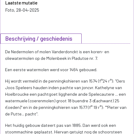
Laatste mutatie
Foto, 28-04-2025
Beschrijving / geschiedenis
De Nedermolen of molen Vanderdonckt is een koren- en
oliewatermolen op de Molenbeek in Pladutse nr. 7.
Een eerste watermolen werd voor 1464 gebouwd.
Hij wordt vermeld in de penningkohieren van 1574 (f°24 r°): "Oers
Joos Speleers hauden inden pachte van joncvr. Kathelyne van
Hoelbroucke een pachtgoet ligghende ande Spelecautere ... een
watermuele (coerenmolen) groot 18 buendre 3 d(achwant) 25
r(oeden)" en in de penningkohieren van 1577 (f° 19 r°): ""Pieter van
de Putte... pacht".
Het huidig gebouw dateert pas van 1885. Dan werd ook een
stoommachine geplaatst. Hiervan getuigt nog de schoorsteen