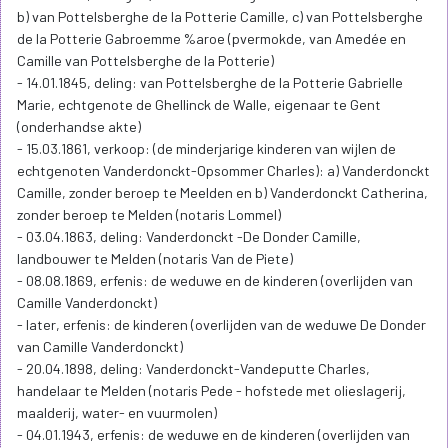
b) van Pottelsberghe de la Potterie Camille, c) van Pottelsberghe
de la Potterie Gabroemme %aroe (pvermokde, van Amedée en
Camille van Pottelsberghe de la Potterie)
- 14.01.1845, deling: van Pottelsberghe de la Potterie Gabrielle
Marie, echtgenote de Ghellinck de Walle, eigenaar te Gent
(onderhandse akte)
- 15.03.1861, verkoop: (de minderjarige kinderen van wijlen de
echtgenoten Vanderdonckt-Opsommer Charles): a) Vanderdonckt
Camille, zonder beroep te Meelden en b) Vanderdonckt Catherina,
zonder beroep te Melden (notaris Lommel)
- 03.04.1863, deling: Vanderdonckt -De Donder Camille,
landbouwer te Melden (notaris Van de Piete)
- 08.08.1869, erfenis: de weduwe en de kinderen (overlijden van
Camille Vanderdonckt)
- later, erfenis: de kinderen (overlijden van de weduwe De Donder
van Camille Vanderdonckt)
- 20.04.1898, deling: Vanderdonckt-Vandeputte Charles,
handelaar te Melden (notaris Pede - hofstede met olieslagerij,
maalderij, water- en vuurmolen)
- 04.01.1943, erfenis: de weduwe en de kinderen (overlijden van