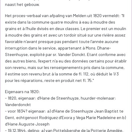
naast het gebouw.
Het proces-verbaal van afpaling van Melden uit 1820 vermeldt: "Il
existe dans la commune quatre moulins à eau à moudre des
grains et à l'huile dvisés en deux classes. Le premier est un moulin
à moudre des grains et avec un tordoir situé sur une rivière assez
favorable n'avant presque pas pendant toute l'année aucune
interruption dans le service, appartenant à Mons. Dhane-
Steenhuyse, exploité par sr. Vander Donckt. Etant conforme avec
des autres biens, l'expert n'a eu des données certains pour établir
son revenu, mais sur les renseigenements pris dans la commune,
il estime son revenu brut à la somme de fl. 112, où déduit le 1/3
pour les réparations, reste en produit net fl. 75."
Eigenaars na 1820:
- 1820, eigenaar: d'Hane de Steenhuyze, huurder-molenaar:
Vanderdonckt
- voor 1834? eigenaar: a) d'Hane de Steenhuyze Jean Baptist te
Gent, echtgenoot Rodriguez d'Evora y Vega Marie Madeleine en b)
d'Hane Auguste Joseph
- 19.12.1844, deling: a) van Pottelsberghe de la Potterie Amedée,