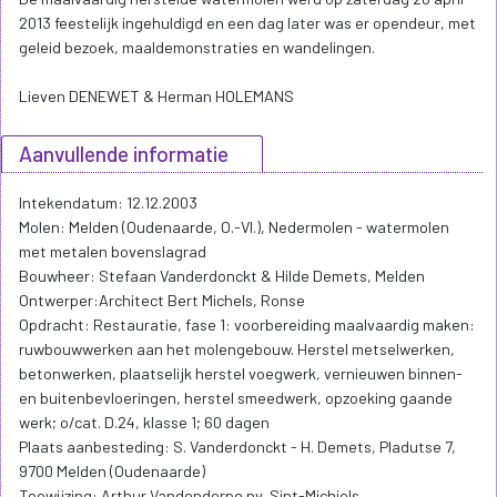
2013 feestelijk ingehuldigd en een dag later was er opendeur, met
geleid bezoek, maaldemonstraties en wandelingen.
Lieven DENEWET & Herman HOLEMANS
Aanvullende informatie
Intekendatum: 12.12.2003
Molen: Melden (Oudenaarde, O.-Vl.), Nedermolen - watermolen
met metalen bovenslagrad
Bouwheer: Stefaan Vanderdonckt & Hilde Demets, Melden
Ontwerper:Architect Bert Michels, Ronse
Opdracht: Restauratie, fase 1: voorbereiding maalvaardig maken:
ruwbouwwerken aan het molengebouw. Herstel metselwerken,
betonwerken, plaatselijk herstel voegwerk, vernieuwen binnen-
en buitenbevloeringen, herstel smeedwerk, opzoeking gaande
werk; o/cat. D.24, klasse 1; 60 dagen
Plaats aanbesteding: S. Vanderdonckt - H. Demets, Pladutse 7,
9700 Melden (Oudenaarde)
Toewijzing: Arthur Vandendorpe nv, Sint-Michiels