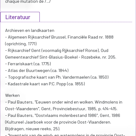
chaque mutation de /.../
Literatuur
Archieven en landkaarten
- Algemeen Rijksarchief Brussel, Financiële Raad nr. 1888
(oprichting, 1771)
- Rijksarchief Gent (voormalig Rjjksarchief Ronse), Oud
Gemeentearchief Sint-Blasius-Boekel - Rozebeke, nr. 205.
- Ferrariskaart (ca. 1775)
- Atlas der Buurtwegen (ca. 1844)
- Topografische kaart van Ph. Vandermaelen (ca. 1850)
- Kadastrale kaart van P.C. Popp (ca. 1855)
Werken
- Paul Bauters, "Eeuwen onder wind en wolken. Windmolens in
Oost-Vlaanderen", Gent, Provinciebestuur, 1985, p. 414-415.
- Paul Bauters, "Oostvlaams molenbestand 1986", Gent, 1986
(Kultureel Jaarboek voor de provincie Oost-Vlaanderen.
Bijdragen, nieuwe reeks, 25).
- "Inventaris van de wind- en watermolens in de provincie Oost-