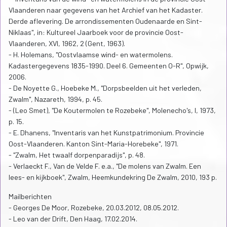
Vlaanderen naar gegevens van het Archief van het Kadaster.
Derde aflevering. De arrondissementen Oudenaarde en Sint-
Niklaas", in: Kultureel Jaarboek voor de provincie Oost-
Vlaanderen, XVI, 1962, 2 (Gent, 1963).
- H. Holemans, "Oostvlaamse wind- en watermolens.
Kadastergegevens 1835-1990. Deel 6. Gemeenten O-R", Opwijk,
2006.
- De Noyette G., Hoebeke M., "Dorpsbeelden uit het verleden,
Zwalm", Nazareth, 1994, p. 45.
- (Leo Smet), "De Koutermolen te Rozebeke", Molenecho's, I, 1973,
p. 15.
- E. Dhanens, "Inventaris van het Kunstpatrimonium. Provincie
Oost-Vlaanderen. Kanton Sint-Maria-Horebeke", 1971.
- "Zwalm, Het twaalf dorpenparadijs", p. 48.
- Verlaeckt F., Van de Velde F. e.a., "De molens van Zwalm. Een
lees- en kijkboek", Zwalm, Heemkundekring De Zwalm, 2010, 193 p.
Mailberichten
- Georges De Moor, Rozebeke, 20.03.2012, 08.05.2012.
- Leo van der Drift, Den Haag, 17.02.2014.