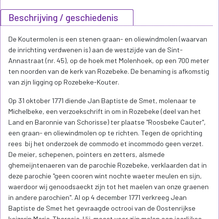
Beschrijving / geschiedenis
De Koutermolen is een stenen graan- en oliewindmolen (waarvan
de inrichting verdwenen is) aan de westzijde van de Sint-
Annastraat (nr. 45), op de hoek met Molenhoek, op een 700 meter
ten noorden van de kerk van Rozebeke. De benaming is afkomstig
van zijn ligging op Rozebeke-Kouter.
Op 31 oktober 1771 diende Jan Baptiste de Smet, molenaar te
Michelbeke, een verzoekschrift in om in Rozebeke (deel van het
Land en Baronnie van Schorisse) ter plaatse "Roosbeke Cauter",
een graan- en oliewindmolen op te richten. Tegen de oprichting
rees bij het onderzoek de commodo et incommodo geen verzet.
De meier, schepenen, pointers en zetters, alsmede
ghemeijntenaeren van de parochie Rozebeke, verklaarden dat in
deze parochie "geen cooren wint nochte waeter meulen en sijn,
waerdoor wij genoodsaeckt zijn tot het maelen van onze graenen
in andere parochien". Al op 4 december 1771 verkreeg Jean
Baptiste de Smet het gevraagde octrooi van de Oostenrijkse
keizerin Maria-Theresia. Hij moest voor zijn molen een jaarlijkse