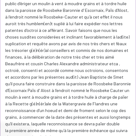
public d'ériger un moulin à vent à moudre grains et à tordre huile
dans la paroisse de Roosbeke Baronnie d' Escornaix, Païs d'Alost,
à l'endroit nommé le Roosbeke-Cauter et qu'à cet effet il nous
auroit très humblem(en)t suplié à lui faire expédier nos lettres
patentes d'octroi à ce afférant. Savoir faisons que nous les
choses susdites considerées et inclinant favorablement à lad(ite)
suplication et requête avons par avis de nos très chers et féaux
les trésorier g(é)n(ér)al conseillers et commis de nos domaines et
finances, à la délibération de notre très cher et très aimé
Beaufrère et cousin Charles Alexandre administrateur etca ,
octroié, consenti et accordé comme nous octroions, consentons
et accordons par les présentes aud(it) Jean Baptiste de Smet
qu'il poura faire construire dans la paroisse de Roosbeke Baronnie
d'Escornaix Païs d' Alost à l'endroit nommé le Roosbeke Cauter un
moulin à vent à moudre grains et à tordre huile à charge de païer
à la Recette g(é)n(ér)ale de la Watergravie de Flandres une
reconnoissance d'un hoeud et demi de froment selon le cop des
grains, à commencer de la date des présentes et aussi longtemps
qu'il existera, laquelle reconnoissance se devra païer double
la première année de même qu'à la première échéance qui suivra