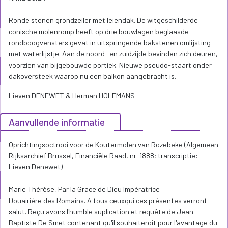
Ronde stenen grondzeiler met leiendak. De witgeschilderde
conische molenromp heeft op drie bouwlagen beglaasde
rondboogvensters gevat in uitspringende bakstenen omlijsting
met waterlijstje. Aan de noord- en zuidzijde bevinden zich deuren,
voorzien van bijgebouwde portiek. Nieuwe pseudo-staart onder
dakoversteek waarop nu een balkon aangebracht is.
Lieven DENEWET & Herman HOLEMANS
Aanvullende informatie
Oprichtingsoctrooi voor de Koutermolen van Rozebeke (Algemeen
Rijksarchief Brussel, Financiële Raad, nr. 1888; transcriptie:
Lieven Denewet)
Marie Thérèse, Par la Grace de Dieu Impératrice
Douairière des Romains. A tous ceuxqui ces présentes verront
salut. Reçu avons l'humble suplication et requête de Jean
Baptiste De Smet contenant qu'il souhaiteroit pour l'avantage du