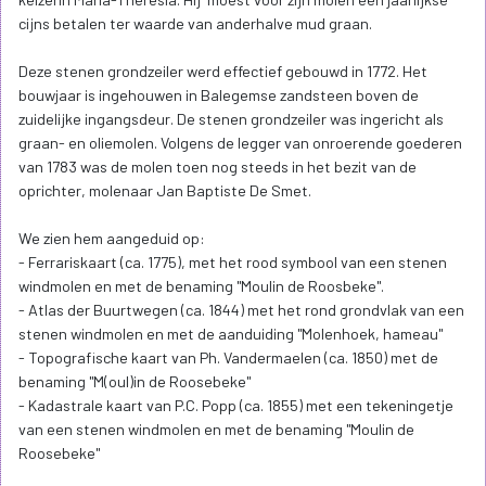
cijns betalen ter waarde van anderhalve mud graan.
Deze stenen grondzeiler werd effectief gebouwd in 1772. Het
bouwjaar is ingehouwen in Balegemse zandsteen boven de
zuidelijke ingangsdeur. De stenen grondzeiler was ingericht als
graan- en oliemolen. Volgens de legger van onroerende goederen
van 1783 was de molen toen nog steeds in het bezit van de
oprichter, molenaar Jan Baptiste De Smet.
We zien hem aangeduid op:
- Ferrariskaart (ca. 1775), met het rood symbool van een stenen
windmolen en met de benaming "Moulin de Roosbeke".
- Atlas der Buurtwegen (ca. 1844) met het rond grondvlak van een
stenen windmolen en met de aanduiding "Molenhoek, hameau"
- Topografische kaart van Ph. Vandermaelen (ca. 1850) met de
benaming "M(oul)in de Roosebeke"
- Kadastrale kaart van P.C. Popp (ca. 1855) met een tekeningetje
van een stenen windmolen en met de benaming "Moulin de
Roosebeke"