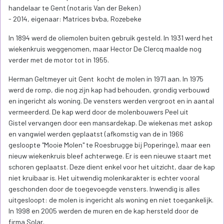
handelaar te Gent (notaris Van der Beken)
- 2014, eigenaar: Matrices bvba, Rozebeke
In 1894 werd de oliemolen buiten gebruik gesteld. In 1931 werd het
wiekenkruis weggenomen, maar Hector De Clercq maalde nog
verder met de motor tot in 1955.
Herman Geltmeyer uit Gent kocht de molen in 1971 aan. In 1975
werd de romp, die nog zijn kap had behouden, grondig verbouwd
en ingericht als woning. De vensters werden vergroot en in aantal
vermeerderd. De kap werd door de molenbouwers Peel uit
Gistel vervangen door een mansardekap. De wiekenas met askop
en vangwiel werden geplaatst (afkomstig van de in 1966
gesloopte "Mooie Molen" te Roesbrugge bij Poperinge), maar een
nieuw wiekenkruis bleef achterwege. Er is een nieuwe staart met
schoren geplaatst. Deze dient enkel voor het uitzicht, daar de kap
niet kruibaar is. Het uitwendig molenkarakter is echter vooral
geschonden door de toegevoegde vensters. Inwendig is alles
uitgesloopt: de molen is ingericht als woning en niet toegankelijk.
In 1998 en 2005 werden de muren en de kap hersteld door de
firma Solar.