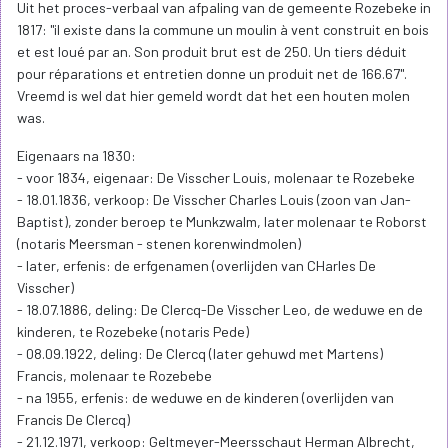
Uit het proces-verbaal van afpaling van de gemeente Rozebeke in
1817: "il existe dans la commune un moulin à vent construit en bois
et est loué par an. Son produit brut est de 250. Un tiers déduit
pour réparations et entretien donne un produit net de 166.67".
Vreemd is wel dat hier gemeld wordt dat het een houten molen
was.
Eigenaars na 1830:
- voor 1834, eigenaar: De Visscher Louis, molenaar te Rozebeke
- 18.01.1836, verkoop: De Visscher Charles Louis (zoon van Jan-
Baptist), zonder beroep te Munkzwalm, later molenaar te Roborst
(notaris Meersman - stenen korenwindmolen)
- later, erfenis: de erfgenamen (overlijden van CHarles De
Visscher)
- 18.07.1886, deling: De Clercq-De Visscher Leo, de weduwe en de
kinderen, te Rozebeke (notaris Pede)
- 08.09.1922, deling: De Clercq (later gehuwd met Martens)
Francis, molenaar te Rozebebe
- na 1955, erfenis: de weduwe en de kinderen (overlijden van
Francis De Clercq)
- 21.12.1971, verkoop: Geltmeyer-Meersschaut Herman Albrecht,