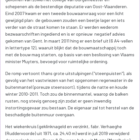
schepenen als de bestendige deputatie van Oost-Vlaanderen.
Eind 2007 kwam er een tweede bouwaanvraag voor een licht
gewijzigd plan: de gebouwen zouden een beetje lager en iets
verder van de straat komen te staan. Er werden wederom
bezwaarschriften ingediend en is er opnieuw negatief advies
gekomen van Gent. In maart 2011 hing er een brief uit (6 A4-vellen
in lettertype 12), waaruit blijkt dat de bouwmaatschappij toch
met de bouw mag starten, op basis van een beslissing van Vlaams
minister Muyters, bevoegd voor ruimtelijke ordening.
De romp vertoont thans grote uitstulpingen ("steenpuisten"), als
gevolg van het vastvriezen van het opgenomen regenwater in de
buitenmantel (poreuze steensoort), tijdens de natte en koude
winter 2010-2011. Toch zou de binnenmantel, waarop de balken
rusten, nog stevig genoeg zijn zodat er geen inwendig
instortingsgevaar zou bestaan. De eigenaar zal tot herstel van de
beschadigde buitenmuur overgaan.
Het wiekenkruis (geklinknageld en verzinkt, fabr. Verhaeghe
(Ruddervoorde) uit 1971, ca. 24,40 m) werd in juli 2019 verwijderd