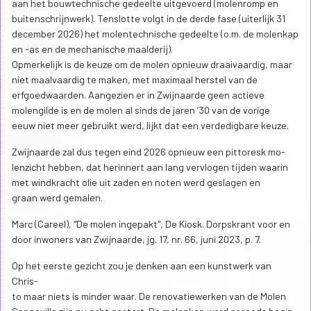
aan het bouwtechnische gedeelte uitgevoerd (molenromp en
buitenschrijnwerk). Tenslotte volgt in de derde fase (uiterlijk 31
december 2026) het molentechnische gedeelte (o.m. de molenkap
en -as en de mechanische maalderij).
Opmerkelijk is de keuze om de molen opnieuw draaivaardig, maar
niet maalvaardig te maken, met maximaal herstel van de
erfgoedwaarden. Aangezien er in Zwijnaarde geen actieve
molengilde is en de molen al sinds de jaren ’30 van de vorige
eeuw niet meer gebruikt werd, lijkt dat een verdedigbare keuze.
Zwijnaarde zal dus tegen eind 2026 opnieuw een pittoresk mo-
lenzicht hebben, dat herinnert aan lang vervlogen tijden waarin
met windkracht olie uit zaden en noten werd geslagen en
graan werd gemalen.
Marc (Careel), "De molen ingepakt", De Kiosk. Dorpskrant voor en
door inwoners van Zwijnaarde, jg. 17, nr. 66, juni 2023, p. 7.
Op het eerste gezicht zou je denken aan een kunstwerk van
Chris-
to maar niets is minder waar. De renovatiewerken van de Molen