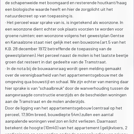
de schapenweide met boomgaard en resterende houtkant/haag
een biologische waarde heeft en hier de zorgplicht uit het
natuurdecreet op van toepassing is.
· Het perceel waar sprake van is, is ingetekend als woonzone. In
een woonzone dient echter ook plaats voorzien te worden voor
groene ruimten; een woonzone volgens het gewestplan Gentse
en Kanaalzone staat niet gelijk met een bouwzone.(art.5 van het
K.B. 28 december 1972 betreffende de toepassing van de
gewestplannen). Het perceel naast de molen is het laatste beetje
groen dat resteert in dat gedeelte van de Tramstraat.
· In de nota bij de bouwaanvraag wordt geen melding gemaakt
over de verenigbaarheid van het appartementsgebouw met de
omgeving qua bouwstijl en schaal. We zijn echter van mening daar
hier sprake is van “schaalbreuk” door de wanverhouding tussen de
aangevraagde constructie enerzijds en de bescheiden woningen
aan de Tramstraat en de molen anderzijds.
Door de ligging van het appartementsgebouw (centraal op het
perceel, 17,90m breed, bouwdiepte 54m) zullen een aantal
aanpalende woningen veel zon en licht verliezen. Daarnaast
betekent de hoogte (10m40) van het appartement (gelijkvloers, 2