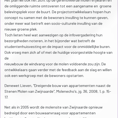
Het plan wil ook het zicht op de gerenoveerde molen vrijwaren en
de omliggende ruimte omtoveren tot een aangename en groene
belevingsplek voor de buurt. De projectontwikkelaars hopen hun
concept nu samen met de bewoners invulling te kunnen geven,
onder meer wat betreft een socio-culturele invulling van de
nieuwe groene plek.
Toch lieten heel wat aanwezigen op de infovergadering hun
bezorgdheden noteren, in het bijzonder wat betreft de
studentenhuisvesting en de impact voor de onmiddellijke buren.
Ook vroeg men zich af of met de huidige voorgestelde hoogte van
de
nieuwbouw de windvang voor de molen voldoende zou zijn. De
ontwikkelaars gaan verder met de feedback aan de slag en willen
ook een werkgroep met de bewoners opstarten.
Denewet Lieven, "Dreigende bouw van appartementen naast de
Stenen Molen van Zwijnaarde", Molenecho's, jg. 36, 2008, 1, p. 15-
17.
Net als in 2005 wordt de molensite van Zwijnaarde opnieuw
bedreigd door een bouwaanvraag voor appartementen