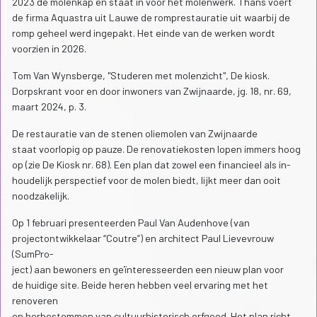
2023 de molenkap en staat in voor het molenwerk. Thans voert
de firma Aquastra uit Lauwe de romprestauratie uit waarbij de
romp geheel werd ingepakt. Het einde van de werken wordt
voorzien in 2026.
Tom Van Wynsberge, "Studeren met molenzicht", De kiosk.
Dorpskrant voor en door inwoners van Zwijnaarde, jg. 18, nr. 69,
maart 2024, p. 3.
De restauratie van de stenen oliemolen van Zwijnaarde
staat voorlopig op pauze. De renovatiekosten lopen immers hoog
op (zie De Kiosk nr. 68). Een plan dat zowel een financieel als in-
houdelijk perspectief voor de molen biedt, lijkt meer dan ooit
noodzakelijk.
Op 1 februari presenteerden Paul Van Audenhove (van
projectontwikkelaar “Coutre”) en architect Paul Lievevrouw
(SumPro-
ject) aan bewoners en geïnteresseerden een nieuw plan voor
de huidige site. Beide heren hebben veel ervaring met het
renoveren
en herbestemmen van cultuurhistorisch erfgoed. Het plan richt