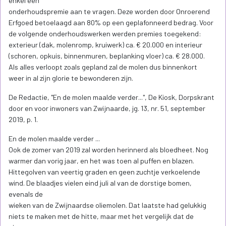
enkel een
onderhoudspremie aan te vragen. Deze worden door Onroerend
Erfgoed betoelaagd aan 80% op een geplafonneerd bedrag. Voor
de volgende onderhoudswerken werden premies toegekend:
exterieur (dak, molenromp, kruiwerk) ca. € 20.000 en interieur
(schoren, opkuis, binnenmuren, beplanking vloer) ca. € 28.000.
Als alles verloopt zoals gepland zal de molen dus binnenkort
weer in al zijn glorie te bewonderen zijn.
De Redactie, "En de molen maalde verder...", De Kiosk, Dorpskrant
door en voor inwoners van Zwijnaarde, jg. 13, nr. 51, september
2019, p. 1.
En de molen maalde verder ...
Ook de zomer van 2019 zal worden herinnerd als bloedheet. Nog
warmer dan vorig jaar, en het was toen al puffen en blazen.
Hittegolven van veertig graden en geen zuchtje verkoelende
wind. De blaadjes vielen eind juli al van de dorstige bomen,
evenals de
wieken van de Zwijnaardse oliemolen. Dat laatste had gelukkig
niets te maken met de hitte, maar met het vergelijk dat de