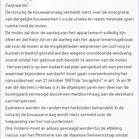
Zwijnaarde”.
De nota bij de bouwaanvraag vermeldt niets over de intergratie
van dergelijke bouwwerken t.o.v.de unieke en reeds minimale open
ruimte rond de molen.
De molen zal door de aanleg van het appartement volledig zijn
sfeer en ziel kwijt zijn en de aanleg van het appartementsgebouw
zal voor de molen al de mogelijkheden wegnemen om ooit nog te
kunnen in bedrijf gesteld worden wegens onvoldoende windvang,
vooral omdat het gebouw zich bevindt te westen van de molen.
· Het perceel is op een kadastraal plan aangeduid als een perceel
waarnaar bijzondere aandacht moet gaan overeenkomstig het
natuurdecreet van 21 oktober 1997 (de "zorgplicht" in art. 14 en 16
van dit decreet). Helaas is in de afgelopen jaren een deel van de
boomgaard vernietigd alsook een meidoornhaag aan de westkant
van het perceel.
Eveneens worden de randen met herbiciden behandeld. In de
nota bij de bouwaanvraag wordt niets vermeld over de
toepassing van het natuurdecreet.
Ons insziens moet er advies gevraagd worden bij de afdeling
natuur van het Ministerie van de Vlaamse Gemeenschap omdat