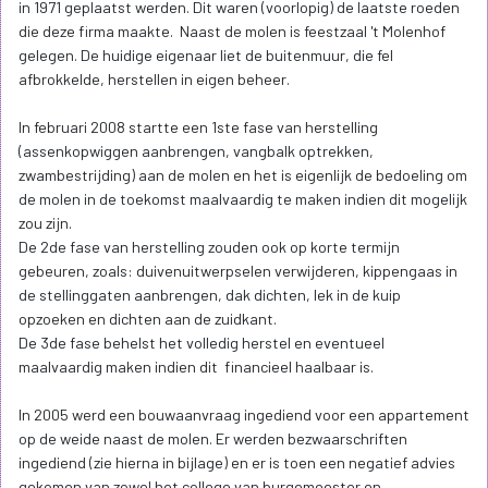
in 1971 geplaatst werden. Dit waren (voorlopig) de laatste roeden
die deze firma maakte. Naast de molen is feestzaal 't Molenhof
gelegen. De huidige eigenaar liet de buitenmuur, die fel
afbrokkelde, herstellen in eigen beheer.
In februari 2008 startte een 1ste fase van herstelling
(assenkopwiggen aanbrengen, vangbalk optrekken,
zwambestrijding) aan de molen en het is eigenlijk de bedoeling om
de molen in de toekomst maalvaardig te maken indien dit mogelijk
zou zijn.
De 2de fase van herstelling zouden ook op korte termijn
gebeuren, zoals: duivenuitwerpselen verwijderen, kippengaas in
de stellinggaten aanbrengen, dak dichten, lek in de kuip
opzoeken en dichten aan de zuidkant.
De 3de fase behelst het volledig herstel en eventueel
maalvaardig maken indien dit financieel haalbaar is.
In 2005 werd een bouwaanvraag ingediend voor een appartement
op de weide naast de molen. Er werden bezwaarschriften
ingediend (zie hierna in bijlage) en er is toen een negatief advies
gekomen van zowel het college van burgemeester en