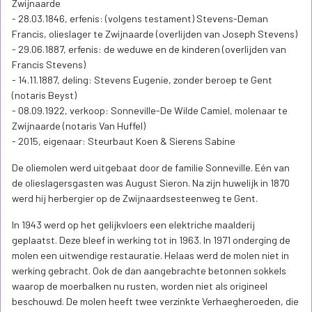
Zwijnaarde
- 28.03.1846, erfenis: (volgens testament) Stevens-Deman
Francis, olieslager te Zwijnaarde (overlijden van Joseph Stevens)
- 29.06.1887, erfenis: de weduwe en de kinderen (overlijden van
Francis Stevens)
- 14.11.1887, deling: Stevens Eugenie, zonder beroep te Gent
(notaris Beyst)
- 08.09.1922, verkoop: Sonneville-De Wilde Camiel, molenaar te
Zwijnaarde (notaris Van Huffel)
- 2015, eigenaar: Steurbaut Koen & Sierens Sabine
De oliemolen werd uitgebaat door de familie Sonneville. Eén van
de olieslagersgasten was August Sieron. Na zijn huwelijk in 1870
werd hij herbergier op de Zwijnaardsesteenweg te Gent.
In 1943 werd op het gelijkvloers een elektriche maalderij
geplaatst. Deze bleef in werking tot in 1963. In 1971 onderging de
molen een uitwendige restauratie. Helaas werd de molen niet in
werking gebracht. Ook de dan aangebrachte betonnen sokkels
waarop de moerbalken nu rusten, worden niet als origineel
beschouwd. De molen heeft twee verzinkte Verhaegheroeden, die