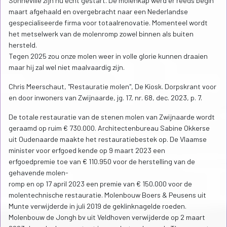
Sonneville zijn nu echt gestart. De molenkap werd er reeds begin
maart afgehaald en overgebracht naar een Nederlandse
gespecialiseerde firma voor totaalrenovatie. Momenteel wordt
het metselwerk van de molenromp zowel binnen als buiten
hersteld.
Tegen 2025 zou onze molen weer in volle glorie kunnen draaien
maar hij zal wel niet maalvaardig zijn.
Chris Meerschaut, "Restauratie molen", De Kiosk. Dorpskrant voor
en door inwoners van Zwijnaarde, jg. 17, nr. 68, dec. 2023, p. 7.
De totale restauratie van de stenen molen van Zwijnaarde wordt
geraamd op ruim € 730.000. Architectenbureau Sabine Okkerse
uit Oudenaarde maakte het restauratiebestek op. De Vlaamse
minister voor erfgoed kende op 9 maart 2023 een
erfgoedpremie toe van € 110.950 voor de herstelling van de
gehavende molen-
romp en op 17 april 2023 een premie van € 150.000 voor de
molentechnische restauratie. Molenbouw Boers & Peusens uit
Munte verwijderde in juli 2019 de geklinknagelde roeden.
Molenbouw de Jongh bv uit Veldhoven verwijderde op 2 maart