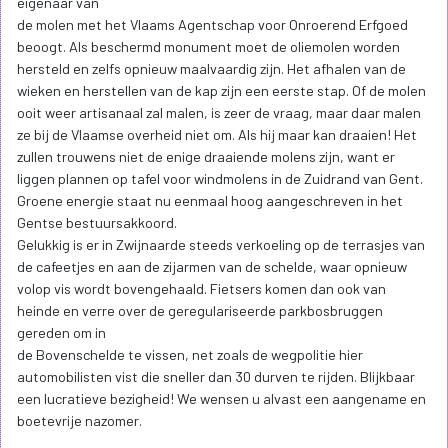
eigenaar van
de molen met het Vlaams Agentschap voor Onroerend Erfgoed
beoogt. Als beschermd monument moet de oliemolen worden
hersteld en zelfs opnieuw maalvaardig zijn. Het afhalen van de
wieken en herstellen van de kap zijn een eerste stap. Of de molen
ooit weer artisanaal zal malen, is zeer de vraag, maar daar malen
ze bij de Vlaamse overheid niet om. Als hij maar kan draaien! Het
zullen trouwens niet de enige draaiende molens zijn, want er
liggen plannen op tafel voor windmolens in de Zuidrand van Gent.
Groene energie staat nu eenmaal hoog aangeschreven in het
Gentse bestuursakkoord.
Gelukkig is er in Zwijnaarde steeds verkoeling op de terrasjes van
de cafeetjes en aan de zijarmen van de schelde, waar opnieuw
volop vis wordt bovengehaald. Fietsers komen dan ook van
heinde en verre over de geregulariseerde parkbosbruggen
gereden om in
de Bovenschelde te vissen, net zoals de wegpolitie hier
automobilisten vist die sneller dan 30 durven te rijden. Blijkbaar
een lucratieve bezigheid! We wensen u alvast een aangename en
boetevrije nazomer.