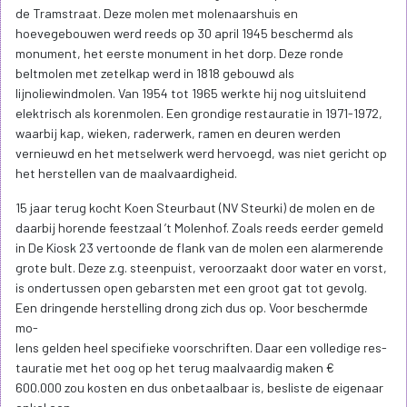
de Tramstraat. Deze molen met molenaarshuis en
hoevegebouwen werd reeds op 30 april 1945 beschermd als
monument, het eerste monument in het dorp. Deze ronde
beltmolen met zetelkap werd in 1818 gebouwd als
lijnoliewindmolen. Van 1954 tot 1965 werkte hij nog uitsluitend
elektrisch als korenmolen. Een grondige restauratie in 1971-1972,
waarbij kap, wieken, raderwerk, ramen en deuren werden
vernieuwd en het metselwerk werd hervoegd, was niet gericht op
het herstellen van de maalvaardigheid.
15 jaar terug kocht Koen Steurbaut (NV Steurki) de molen en de
daarbij horende feestzaal ’t Molenhof. Zoals reeds eerder gemeld
in De Kiosk 23 vertoonde de flank van de molen een alarmerende
grote bult. Deze z.g. steenpuist, veroorzaakt door water en vorst,
is ondertussen open gebarsten met een groot gat tot gevolg.
Een dringende herstelling drong zich dus op. Voor beschermde
mo-
lens gelden heel specifieke voorschriften. Daar een volledige res-
tauratie met het oog op het terug maalvaardig maken €
600.000 zou kosten en dus onbetaalbaar is, besliste de eigenaar