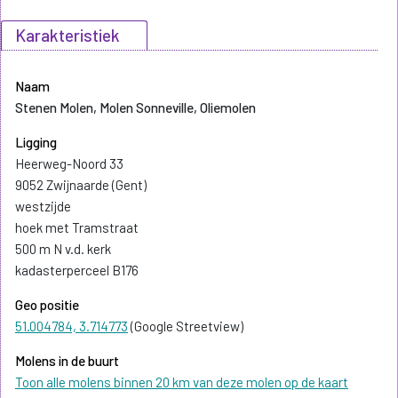
Karakteristiek
Naam
Stenen Molen, Molen Sonneville, Oliemolen
Ligging
Heerweg-Noord 33
9052 Zwijnaarde (Gent)
westzijde
hoek met Tramstraat
500 m N v.d. kerk
kadasterperceel B176
Geo positie
51.004784, 3.714773
(Google Streetview)
Molens in de buurt
Toon alle molens binnen 20 km van deze molen op de kaart