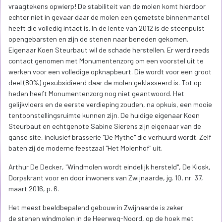
vraagtekens opwierp! De stabiliteit van de molen komt hierdoor
echter niet in gevaar daar de molen een gemetste binnenmantel
heeft die volledig intact is. In de lente van 2012 is de steenpuist
opengebarsten en zijn de stenen naar beneden gekomen.
Eigenaar Koen Steurbaut wil de schade herstellen. Er werd reeds
contact genomen met Monumentenzorg om een voorstel uit te
werken voor een volledige opknapbeurt. Die wordt voor een groot
deel (80%) gesubsidieerd daar de molen geklasseerd is. Tot op
heden heeft Monumentenzorg nog niet geantwoord. Het
gelijkvloers en de eerste verdieping zouden, na opkuis, een mooie
tentoonstellingsruimte kunnen zijn. De huidige eigenaar Koen
Steurbaut en echtgenote Sabine Sierens zijn eigenaar van de
ganse site, inclusief brasserie "De Mythe" die verhuurd wordt. Zelf
baten zij de moderne feestzaal "Het Molenhof" uit.
Arthur De Decker, "Windmolen wordt eindelijk hersteld", De Kiosk,
Dorpskrant voor en door inwoners van Zwijnaarde, jg. 10, nr. 37,
maart 2016, p. 6.
Het meest beeldbepalend gebouw in Zwijnaarde is zeker
de stenen windmolen in de Heerweg-Noord, op de hoek met