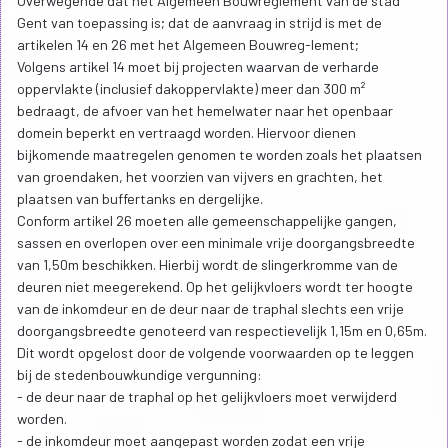
Overwegende dat het Algemeen Bouwreglement van de stad
Gent van toepassing is; dat de aanvraag in strijd is met de
artikelen 14 en 26 met het Algemeen Bouwreg-lement;
Volgens artikel 14 moet bij projecten waarvan de verharde
oppervlakte (inclusief dakoppervlakte) meer dan 300 m²
bedraagt, de afvoer van het hemelwater naar het openbaar
domein beperkt en vertraagd worden. Hiervoor dienen
bijkomende maatregelen genomen te worden zoals het plaatsen
van groendaken, het voorzien van vijvers en grachten, het
plaatsen van buffertanks en dergelijke.
Conform artikel 26 moeten alle gemeenschappelijke gangen,
sassen en overlopen over een minimale vrije doorgangsbreedte
van 1,50m beschikken. Hierbij wordt de slingerkromme van de
deuren niet meegerekend. Op het gelijkvloers wordt ter hoogte
van de inkomdeur en de deur naar de traphal slechts een vrije
doorgangsbreedte genoteerd van respectievelijk 1,15m en 0,65m.
Dit wordt opgelost door de volgende voorwaarden op te leggen
bij de stedenbouwkundige vergunning:
- de deur naar de traphal op het gelijkvloers moet verwijderd
worden.
- de inkomdeur moet aangepast worden zodat een vrije