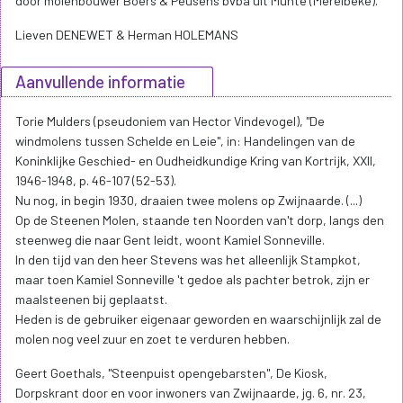
door molenbouwer Boers & Peusens bvba uit Munte (Merelbeke).
Lieven DENEWET & Herman HOLEMANS
Aanvullende informatie
Torie Mulders (pseudoniem van Hector Vindevogel), "De
windmolens tussen Schelde en Leie", in: Handelingen van de
Koninklijke Geschied- en Oudheidkundige Kring van Kortrijk, XXII,
1946-1948, p. 46-107 (52-53).
Nu nog, in begin 1930, draaien twee molens op Zwijnaarde. (...)
Op de Steenen Molen, staande ten Noorden van't dorp, langs den
steenweg die naar Gent leidt, woont Kamiel Sonneville.
In den tijd van den heer Stevens was het alleenlijk Stampkot,
maar toen Kamiel Sonneville 't gedoe als pachter betrok, zijn er
maalsteenen bij geplaatst.
Heden is de gebruiker eigenaar geworden en waarschijnlijk zal de
molen nog veel zuur en zoet te verduren hebben.
Geert Goethals, "Steenpuist opengebarsten", De Kiosk,
Dorpskrant door en voor inwoners van Zwijnaarde, jg. 6, nr. 23,