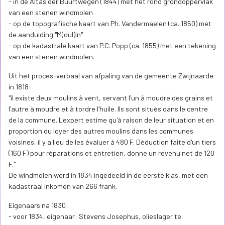
- in de Altas der Buurtwegen (1844) met het rond grondoppervlak
van een stenen windmolen
- op de topografische kaart van Ph. Vandermaelen (ca. 1850) met
de aanduiding "M(oul)in"
- op de kadastrale kaart van P.C. Popp (ca. 1855) met een tekening
van een stenen windmolen.
Uit het proces-verbaal van afpaling van de gemeente Zwijnaarde
in 1818:
"il existe deux moulins à vent, servant l'un à moudre des grains et
l'autre à moudre et à tordre l'huile. Ils sont situés dans le centre
de la commune. L'expert estime qu'à raison de leur situation et en
proportion du loyer des autres moulins dans les communes
voisines, il y a lieu de les évaluer à 480 F. Déduction faite d'un tiers
(160 F) pour réparations et entretien, donne un revenu net de 120
F."
De windmolen werd in 1834 ingedeeld in de eerste klas, met een
kadastraal inkomen van 266 frank.
Eigenaars na 1830:
- voor 1834, eigenaar: Stevens Josephus, olieslager te