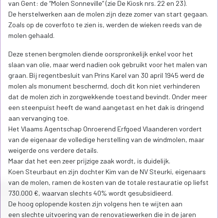
van Gent: de “Molen Sonneville” (zie De Kiosk nrs. 22 en 23).
De herstelwerken aan de molen zijn deze zomer van start gegaan.
Zoals op de coverfoto te zien is, werden de wieken reeds van de
molen gehaald.
Deze stenen bergmolen diende oorspronkelijk enkel voor het
slaan van olie, maar werd nadien ook gebruikt voor het malen van
graan. Bij regentbesluit van Prins Karel van 30 april 1945 werd de
molen als monument beschermd, doch dit kon niet verhinderen
dat de molen zich in zorgwekkende toestand bevindt. Onder meer
een steenpuist heeft de wand aangetast en het dak is dringend
aan vervanging toe.
Het Vlaams Agentschap Onroerend Erfgoed Vlaanderen vordert
van de eigenaar de volledige herstelling van de windmolen, maar
weigerde ons verdere details.
Maar dat het een zeer prijzige zaak wordt, is duidelijk.
Koen Steurbaut en zijn dochter Kim van de NV Steurki, eigenaars
van de molen, ramen de kosten van de totale restauratie op liefst
730.000 €, waarvan slechts 40% wordt gesubsidieerd.
De hoog oplopende kosten zijn volgens hen te wijten aan
een slechte uitvoering van de renovatiewerken die in de jaren