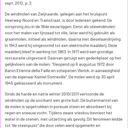
sept. 2012, p. 2.
De windmolen van Zwijnaarde, gelegen aan het kruispunt
Heerweg-Noord en Tramstraat, is door iedereen gekend. De
oorsprong zou in de 18de eeuw liggen. Eerst als oliewindmolen
voor het malen van lijnzaad tot olie, later werd hij gebruikt als
graanmolen, initieel als windmolen, daarna met dieselaandrijving.
In 1943 werd hij omgevormd tot een elektrische maalderij. Deze
maalderij bleef in werking tot 1963. In 1971 werd een grondige
restauratie uitgevoerd. Daarvan getuigt een gedenkplaat op het
gelijkvloers van de molen: "Geopend op 6 augustus 1972 door
Baron Etienne della Faille en schepenen Vlerick, in aanwezigheid
van de eigenaar Kamiel Sonneville". De molen werd op 30 april
1945 geklasseerd als monument.
Sinds de harde en natte winter 2010/2011 vertoonde de
windmolen op de oostkant een grote bult. De buitenmantel van
de molen is opgetrokken in poreuze steen en absorbeert bij
regen en sneeuw vocht. Tijdens zware vrieskou bevriest het
water in de stenen, met uitzetting als gevolg. Dit fenomeen leidde
tot "de steenpuist" die door velen werd opgemerkt en