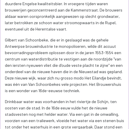
duurdere Engelse kwaliteitsbier. In vroegere tijden waren
brouwerijen geconcentreerd aan de Kammenstraat. De brouwers
aldaar waren oorspronkelijk aangewezen op slecht grondwater,
later betrokken ze schoon water stroomopwaarts in de Rupel,
eventueel uit de Herentalse vaart.
Gilbert van Schoonbeke, die er in geslaagd was de gehele
Antwerpse brouwindustrie te monopoliseren, wilde dit accuut
bevoorradingsprobleem oplossen door in de jaren 1553-1554 een
centrum van waterdistributie te vestigen aan de noordzijde "van
den iersten nyeuwen vliet die d'oude veste placht te zijne" en een
onderdeel van de nieuwe haven die in de Nieuwstad was gepland.
Deze nieuwe wijk, waar zich nu grosso modo Het Eilandje bevindt,
was één van Van Schoonbekes vele projecten. Het Brouwershuis
is een wonder van 16de-eeuwse techniek.
Drinkbaar water was voorhanden in het riviertje de Schijn, ten
oosten van de stad. In de 16de eeuw vulde het de nieuwe
stadsvesten nog met helder water. Via een gat in de omwalling,
voorzien van een traliewerk, vloeide het water via een stenen buis
tot onder het waterhuis in een grote vergaarbak. Daar stond een