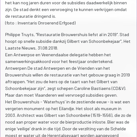
het kan nog jaren duren voor de subsidies daadwerkelijk binnen
zijn. De stad denkt een vervroeging te kunnen verkrijgen omdat
de restauratie dringend is.
(foto : Inventaris Onroerend Erfgoed)
Philippe Truyts, "Restauratie Brouwershuis liefst al in 2019". Stad
hoopt op snelle subsidie dankzij Gilbert van Schoonbekejaar", Het
Laatste Nieuws, 31.08.2018.
Een Antwerpse en Veenendaalse delegatie hebben het
samenwerkingsakkoord voor het feestjaar ondertekend.
Antwerpen De stad Antwerpen en de Vrienden van het
Brouwershuis willen de restauratie van het gebouw graag in 2019
aftrappen. “Het zou de kers op de taart van het Gilbert van
Schoonbekejaar zijn”, zegt schepen Caroline Bastiaens (CD&V).
Maar dan moet Vlaanderen wel vervroegd subsidies geven.
Het Brouwershuis - ‘Waterhuys’ in de zestiende eeuw - is wat een
vergeten monument op het Eilandje. Het sloot als museum in
2003. Architect was Gilbert van Schoonbeke (1519-1556), die zo de
nood aan proper water voor de bierproductie inloste. Bier was de
enige ‘veilige’ drank in die tijd. Door de verzilting van de Schelde
moest er water uit de Herentalsevaart worden aangevoerd