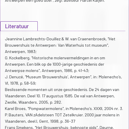
Antwerpen een goed doel”, zegt adviseur Marcel Kaijen.
Literatuur
Jeannine Lambrechts-Douillez & W. van Craenenbroeck, "Het
Brouwershuis te Antwerpen: Van Waterhuis tot museum",
Antwerpen, 1983;
G. Kockelberg, "Historische molenvermeldingen in en om
Antwerpen. Een blik op de 1000-jarige geschiedenis der
Antwerpse molens", Antwerpen, 1986, p. 41-43;
J. Denucé, "Museum 'Brouwershuis', Antwerpen", in: Molenecho's,
VI, 1978, p. 58-59;
Beslissende momenten uit onze geschiedenis. De 24 dagen van
Vlaanderen. Deel 10. 17 augustus 1585. De val van Antwerpen,
Zwolle, Waanders, 2005, p. 282.
Karel Broes, "Pompwatermolens", in Molenecho's. XXXII, 2004 nr. 3.
P. Bauters, VAN zAdelsteen TOT Zetelkruier. 2000 jaar molens in
Vlaanderen, deel.I, Gent, 1998, p. 36-37
Frans Smekens, "Het Brouwershuis: beknopte gids", Deurne,