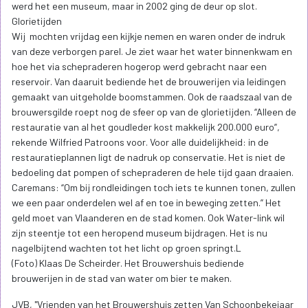
werd het een museum, maar in 2002 ging de deur op slot.
Glorietijden
Wij mochten vrijdag een kijkje nemen en waren onder de indruk
van deze verborgen parel. Je ziet waar het water binnenkwam en
hoe het via schepraderen hogerop werd gebracht naar een
reservoir. Van daaruit bediende het de brouwerijen via leidingen
gemaakt van uitgeholde boomstammen. Ook de raadszaal van de
brouwersgilde roept nog de sfeer op van de glorietijden. “Alleen de
restauratie van al het goudleder kost makkelijk 200.000 euro”,
rekende Wilfried Patroons voor. Voor alle duidelijkheid: in de
restauratieplannen ligt de nadruk op conservatie. Het is niet de
bedoeling dat pompen of schepraderen de hele tijd gaan draaien.
Caremans: “Om bij rondleidingen toch iets te kunnen tonen, zullen
we een paar onderdelen wel af en toe in beweging zetten.” Het
geld moet van Vlaanderen en de stad komen. Ook Water-link wil
zijn steentje tot een heropend museum bijdragen. Het is nu
nagelbijtend wachten tot het licht op groen springt.L
(Foto) Klaas De Scheirder. Het Brouwershuis bediende
brouwerijen in de stad van water om bier te maken.
JVB, "Vrienden van het Brouwershuis zetten Van Schoonbekejaar