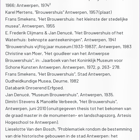
1966; Antwerpen, 1974²
Karel Mertens, "Brouwershuis" Antwerpen, 1957 (plaat)
Frans Smekens, "Het Brouwershuis: het kleinste der stedelijke
musea", Antwerpen, 1955
E. Frederik Clijmans & Jan Denucé, "Het Brouwershuis of het
Waterhuis: beknopte aanteekeningen", Antwerpen, 1941
"Brouwershuis vijftig jaar museum (1933-1983)", Antwerpen, 1983
Christine van Moer, "Het goudleer van het Antwerpse
Brouwershuis", in: Jaarboek van het Koninklijk Museum voor
Schone Kunsten Antwerpen. Antwerpen, 1972, p. 263- 278.
Frans Smekens, "Het Brouwershuis", Stad Antwerpen,
Oudheidkundige Musea, Deurne, 1982
Databank Onroerend Erfgoed.
Jan Denucé, "Museum Brouwershuis", Antwerpen, 1935.
Dimitri Stevens & Manoëlle Verbeeck, "Het Brouwershuis",
Antwerpen, juni 2010 (onuitgegeven thesis tot het bekomen van
de graad master in de monumenten- en landschapszorg, Artesis
Hogeschool te Antwerpen).
Lieselotte Van den Bosch, "Problematiek rondom de bestemming
van drie historische gebouwen in de stad Antwerpen: het