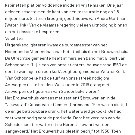
kabinetten plat om voldoende middelen vrij te maken. Drie jaar
geleden schatte men de kost van een restauratie nog op 1,8
miljoen euro. Gisteren kreeg hij goed nieuws van André Gantman
(Water-link). Van de Vlaamse regering viel een uitnodiging binnen
om het dossier te bespreken.
Verzitlten
Uitgerekend gisteren kwam de burgemeester van het
Nederlandse Veenendaal naar het stadhuis én het Brouwershuis.
De Utrechtse gemeente heeft immers een band met Gilbert van
Schoonbeke. “Hij is een van onze stichters, bouwde rond 1550 de
eerste woningen én een kerk”, zegt burgemeester Wouter Kolff.
“Van Schoonbeke had de turf van onze streek nodig om
Antwerpen uit te breiden. We zouden in 2019 graag met
Antwerpen de figuur van van Schoonbeke vieren.”
Het Brouwershuis verrees met zestien (!) brouwerijen in de
‘Nieuwstad’. Conservator Clement Caremans: “Bier was in die tijd
de enige betrouwbare drank, het water werd gekookt. Je had
zoet water nodig voor de productie. Door het verzilten van de
Schelde moest er water uit de Herentalsevaart worden
aangevoerd.” Het Brouwershuis bleef in bedrijf tot 1930. Toen