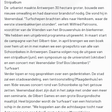
Stripalbum
De urbanist maakte Antwerpen 30 hectare groter, bouwde een
nieuwe omwalling en had daarvoor brandstof nodig. Die vond hij in
Veenendaal. “Turfschepen brachten alles naar Hemiksem, waar de
eerste steenbakkerijen stonden”, vertelt Wilfried Patroons,
voorzitter van de Vrienden van het Brouwershuis én bierkenner.
“We hebben een uitgebreid programma uitgewerkt. In maart start
de campagne van het Gilbert-bier, in april brengen we een boek
over hem uit en in mei maken we een groepsfoto van alle van
Schoonbekes in Antwerpen. Daarna volgen nog de uitgave van
een stripalbum (juni), een symposium op de universiteit (oktober)
en een concert met Veenendaler Stef Bos (december).”
Turfvaart
Verder lopen er nog gesprekken over een gedenkteken. De stad
zal een stadswandeling, een tentoonstelling (Maagdenhuis) en
een 16de-eeuws concert rond van Schoonbeke op het getouw
zetten. Veenendaal doet zijn duit in het zakje met onder een meer
een seminarie, de Gilbert Games en een grote Bourgondische
maaltijd. Heel bijzonder wordt de ‘turfvaart’ van een historisch
schip in de zomer. “We koppelen aan die achtdaagse tocht naar