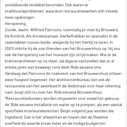
onvoldoende rendabel bevonden. Ook waren er
stabilisatieproblemen, waardoor restauratiewerken zich steeds
meer opdrongen.
Heropening,
Zonde, dacht Wilfried Patroons, toenmalig pr-man bij Brouwerij
De Koninck. Als Antwerpenaar, bierliefhebber en specialist in de
raakvlakken tussen beide, weigerde hij het hierbij te laten. In
2003 richtte hij de vzw Vrienden van het Brouwershuis op. Hij zou
van de heropening van het museum zijn strijd maken. Wie er de
krantenarchieven op na slaat, zal algauw vaststellen dat er al
enkele jaren wat beweegt rond deze 16de eeuwse site.
Vandaag ziet Patroons de toekomst van het Brouwershuis stilaan
weer hoopvol tegemoet. Het architectenbureau dat ook de
restauratie van het zwembad in de Veldstraat voor haar rekening
nam, buigt zich nu over het 16de eeuwse Brouwershuis.
"Restauratiedossiers worden uitgewerkt voor zowel het gebouw,
de 16de eeuwse installatie om water op te pompen, als een aantal
specifieke interieurelementen. Begin volgend jaar worden die
ingediend. Dan is het afwachten en hopen dat de Vlaamse
overheid de waarde ervan inziet en de nodige budgetten