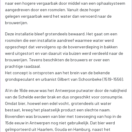
naar een hogere vergaarbak door middel van een ophaalsysteem
aangedreven door een rosmolen. Vanuit deze hoger
gelegen vergaarbak werd het water dan vervoerd naar de
brouwerijen.
Deze installatie bleef grotendeels bewaard. Het gaat om een
rosmolen die een installatie aandreef waarmee water werd
opgeschept dat vervolgens op de bovenverdieping in bakken
werd uitgestort en van daaruit via buizen werd verdeeld naar de
brouwerijen. Tevens beschikten de brouwers er over een
prachtige raadzaal.
Het concept is ontsproten aan het brein van de bekende
grondspeculant en urbanist Gilbert van Schoonbeke (1519-1556).
Al in de 16de eeuw was het Antwerpse putwater door de nabijheid
van de Schelde eerder brak en dus ongeschikt voor consumptie.
Omdat bier, hoewel een edel vocht, grotendeels uit water
bestaat, kreeg het plaatselijk product een slechte naam.
Bovendien was brouwen van bier met toevoeging van hop in de
15de eeuw in Antwerpen nog niet gebruikelijk. Dat bier werd
geïmporteerd uit Haarlem, Gouda en Hamburg, naast het