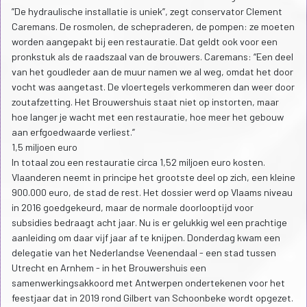
”De hydraulische installatie is uniek”, zegt conservator Clement
Caremans. De rosmolen, de schepraderen, de pompen: ze moeten
worden aangepakt bij een restauratie. Dat geldt ook voor een
pronkstuk als de raadszaal van de brouwers. Caremans: “Een deel
van het goudleder aan de muur namen we al weg, omdat het door
vocht was aangetast. De vloertegels verkommeren dan weer door
zoutafzetting. Het Brouwershuis staat niet op instorten, maar
hoe langer je wacht met een restauratie, hoe meer het gebouw
aan erfgoedwaarde verliest.”
1,5 miljoen euro
In totaal zou een restauratie circa 1,52 miljoen euro kosten.
Vlaanderen neemt in principe het grootste deel op zich, een kleine
900.000 euro, de stad de rest. Het dossier werd op Vlaams niveau
in 2016 goedgekeurd, maar de normale doorlooptijd voor
subsidies bedraagt acht jaar. Nu is er gelukkig wel een prachtige
aanleiding om daar vijf jaar af te knijpen. Donderdag kwam een
delegatie van het Nederlandse Veenendaal - een stad tussen
Utrecht en Arnhem - in het Brouwershuis een
samenwerkingsakkoord met Antwerpen ondertekenen voor het
feestjaar dat in 2019 rond Gilbert van Schoonbeke wordt opgezet.