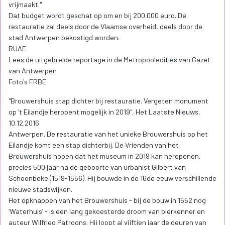
vrijmaakt."
Dat budget wordt geschat op om en bij 200.000 euro. De
restauratie zal deels door de Vlaamse overheid, deels door de
stad Antwerpen bekostigd worden.
RUAE
Lees de uitgebreide reportage in de Metropooledities van Gazet
van Antwerpen
Foto's FRBE
"Brouwershuis stap dichter bij restauratie. Vergeten monument
op 't Eilandje heropent mogelijk in 2019", Het Laatste Nieuws,
10.12.2016.
Antwerpen. De restauratie van het unieke Brouwershuis op het
Eilandje komt een stap dichterbij. De Vrienden van het
Brouwershuis hopen dat het museum in 2019 kan heropenen,
precies 500 jaar na de geboorte van urbanist Gilbert van
Schoonbeke (1519-1556). Hij bouwde in de 16de eeuw verschillende
nieuwe stadswijken.
Het opknappen van het Brouwershuis - bij de bouw in 1552 nog
‘Waterhuis’ - is een lang gekoesterde droom van bierkenner en
auteur Wilfried Patroons. Hij loopt al vijftien jaar de deuren van