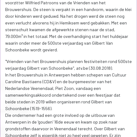
voorzitter Wilfried Patroons van de Vrienden van het
Brouwershuis. De steen is verpakt in een handvorm, waarin de klei
door kinderen werd geduwd. Na het drogen werd de steen nog
even verlucht alvorens hij in Hemiksem werd gebakken. Met een
steenschuit kwamen de afgewerkte stenen naar de stad,
79.000m³ in het totaal. Met de overhandiging start het huldejaar
waarin onder meer de 500ste verjaardag van Gilbert Van
Schoonbeke wordt gevierd.
"Vrienden van het Brouwershuis plannen festiviteiten rond 500ste
verjaardag Gilbert van Schoonbeke", atv.be (30.08.2018).
In het Brouwershuis in Antwerpen hebben schepen van Cultuur
Caroline Bastiaens (CD&V) en de burgemeester van het
Nederlandse Veenendaal, Piet Zoon, vandaag een
samenwerkingsakkoord ondertekend over een feestjaar dat
beide steden in 2019 willen organiseren rond Gilbert van
Schoonbeke (1519-1556).
Die ondernemer had een grote invloed op de uitbouw van
Antwerpen in de 'gouden' 16de eeuw en kwam op zoek naar
grondstoffen daarvoor in Veenendaal terecht. Over Gilbert van
Schoonbeke zelf is eigenlijk niet zo heel veel geweten. Er zijn