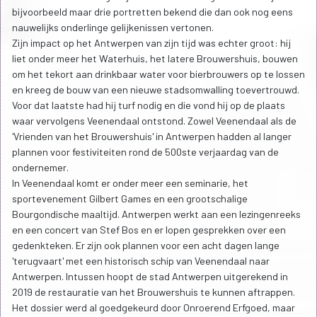
bijvoorbeeld maar drie portretten bekend die dan ook nog eens
nauwelijks onderlinge gelijkenissen vertonen.
Zijn impact op het Antwerpen van zijn tijd was echter groot: hij
liet onder meer het Waterhuis, het latere Brouwershuis, bouwen
om het tekort aan drinkbaar water voor bierbrouwers op te lossen
en kreeg de bouw van een nieuwe stadsomwalling toevertrouwd.
Voor dat laatste had hij turf nodig en die vond hij op de plaats
waar vervolgens Veenendaal ontstond. Zowel Veenendaal als de
'Vrienden van het Brouwershuis' in Antwerpen hadden al langer
plannen voor festiviteiten rond de 500ste verjaardag van de
ondernemer.
In Veenendaal komt er onder meer een seminarie, het
sportevenement Gilbert Games en een grootschalige
Bourgondische maaltijd. Antwerpen werkt aan een lezingenreeks
en een concert van Stef Bos en er lopen gesprekken over een
gedenkteken. Er zijn ook plannen voor een acht dagen lange
'terugvaart' met een historisch schip van Veenendaal naar
Antwerpen. Intussen hoopt de stad Antwerpen uitgerekend in
2019 de restauratie van het Brouwershuis te kunnen aftrappen.
Het dossier werd al goedgekeurd door Onroerend Erfgoed, maar