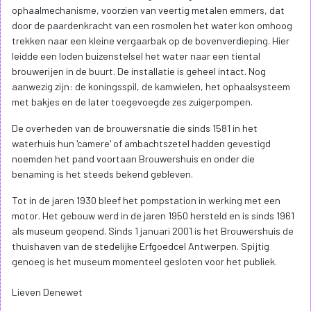
ophaalmechanisme, voorzien van veertig metalen emmers, dat
door de paardenkracht van een rosmolen het water kon omhoog
trekken naar een kleine vergaarbak op de bovenverdieping. Hier
leidde een loden buizenstelsel het water naar een tiental
brouwerijen in de buurt. De installatie is geheel intact. Nog
aanwezig zijn: de koningsspil, de kamwielen, het ophaalsysteem
met bakjes en de later toegevoegde zes zuigerpompen.
De overheden van de brouwersnatie die sinds 1581 in het
waterhuis hun 'camere' of ambachtszetel hadden gevestigd
noemden het pand voortaan Brouwershuis en onder die
benaming is het steeds bekend gebleven.
Tot in de jaren 1930 bleef het pompstation in werking met een
motor. Het gebouw werd in de jaren 1950 hersteld en is sinds 1961
als museum geopend. Sinds 1 januari 2001 is het Brouwershuis de
thuishaven van de stedelijke Erfgoedcel Antwerpen. Spijtig
genoeg is het museum momenteel gesloten voor het publiek.
Lieven Denewet