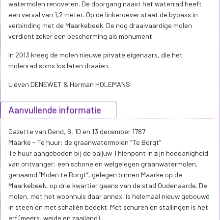
watermolen renoveren. De doorgang naast het waterrad heeft
een verval van 1,2 meter. Op de linkeroever staat de bypass in
verbinding met de Maarkebeek. De nog draaivaardige molen
verdient zeker een bescherming als monument.
In 2013 kreeg de molen nieuwe pirvate eigenaars, die het
molenrad soms los laten draaien.
Lieven DENEWET & Herman HOLEMANS
Aanvullende informatie
Gazette van Gend, 6, 10 en 13 december 1787
Maarke - Te huur: de graanwatermolen “Te Borgt”
Te huur aangeboden bij de baljuw Thienpont in zijn hoedanigheid
van ontvanger: een schone en welgelegen graanwatermolen,
genaamd “Molen te Borgt”, gelegen binnen Maarke op de
Maarkebeek, op drie kwartier gaans van de stad Oudenaarde. De
molen, met het woonhuis daar annex, is helemaal nieuw gebouwd
in steen en met schaliën bedekt. Met schuren en stallingen is het
erf (meers, weide en zaailand).