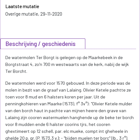
Laatste mutatie
Overige mutatie, 29-11-2020
Beschrijving / geschiedenis
De watermolen Ter Borgt is gelegen op de Maarkebeek in de
Borgtstraat 4, zo'n 700 m westwaarts van de kerk, nabij de wijk
Ter Borcht.
De watermolen werd voor 1570 gebouwd. In deze periode was de
molen in bezit van de graaf van Lalaing. Olivier Ketele pachtte ze
toen voor 8 mud en 6 halsters koren per jaar. Uit de
penningkohieren van Maarke (1573), f° 3v°): "Olivier Ketele mulder
van den borch haut in pachte van mijnen heere den grave van
Lalaing zijn cooren watermuelen hanghende up de beke ter borch
voor 8 mudden ende 6 halster coorins tjrs, het cooren
ghextimeert op 12 schell, par. elc mueke, compt int gheheele in
ghelde 20 p. gr. (P. 1573,3 v.); - "bijden muelen ter borc" (Ib., 3 r°).