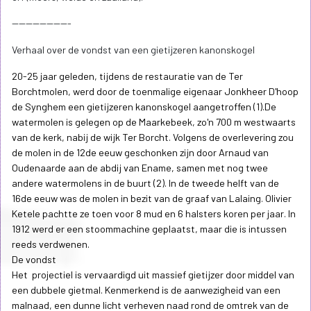
-----------------
Verhaal over de vondst van een gietijzeren kanonskogel
20-25 jaar geleden, tijdens de restauratie van de Ter
Borchtmolen, werd door de toenmalige eigenaar Jonkheer D'hoop
de Synghem een gietijzeren kanonskogel aangetroffen (1).De
watermolen is gelegen op de Maarkebeek, zo'n 700 m westwaarts
van de kerk, nabij de wijk Ter Borcht. Volgens de overlevering zou
de molen in de 12de eeuw geschonken zijn door Arnaud van
Oudenaarde aan de abdij van Ename, samen met nog twee
andere watermolens in de buurt (2). In de tweede helft van de
16de eeuw was de molen in bezit van de graaf van Lalaing. Olivier
Ketele pachtte ze toen voor 8 mud en 6 halsters koren per jaar. In
1912 werd er een stoommachine geplaatst, maar die is intussen
reeds verdwenen.
De vondst
Het projectiel is vervaardigd uit massief gietijzer door middel van
een dubbele gietmal. Kenmerkend is de aanwezigheid van een
malnaad, een dunne licht verheven naad rond de omtrek van de