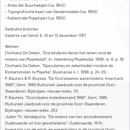
- Atlas der Buurtwegen (ca. 1842)
- Topografische kaart van Vandermaelen (ca. 1850)
- Kadastrale Poppkaart (ca. 1855)
Gedrukte bronnen
Gazette van Gend, 6, 10 en 13 december 1787
Werken
Clothaire De Deken, "Drie kinderen lieten het leven rond de
molens van Maarkedal", in: Heemkring Maarkedal, 1998, nr. 6, p. 18;
Clothaire De Deken, "Speculaties en zekerheden rondom de
Romansmolen te Maarke", Businarias 4, I, 1998, p. 24-25;
P. Bauters & R. Buysse, "De Oostvlaamse watermolens. Inventaris
1980", Gent, 1980 (Kultureel Jaarboek voor de provincie Oost-
Vlaanderen. Bijdragen, nieuwe reeks, 11);
P. Bauters, "Oostvlaams molenbestand 1986", Gent, 1985
(Kultureel Jaarboek voor de provincie Oost-Vlaanderen.
Bijdragen, nieuwe reeks, 25);
Julien Th. Vandeputte, "De molens van het arrondissement
Oudenaarde uit hun geschiedenis", Oudenaarde, 1974;
Inventaris van de wind- en watermolens in de provincie Oost-