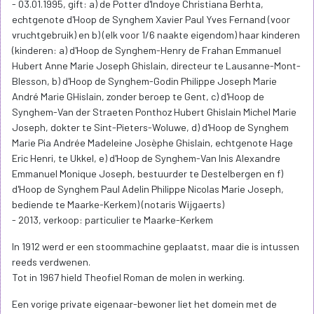
- 03.01.1995, gift: a) de Potter d'Indoye Christiana Berhta,
echtgenote d'Hoop de Synghem Xavier Paul Yves Fernand (voor
vruchtgebruik) en b) (elk voor 1/6 naakte eigendom) haar kinderen
(kinderen: a) d'Hoop de Synghem-Henry de Frahan Emmanuel
Hubert Anne Marie Joseph Ghislain, directeur te Lausanne-Mont-
Blesson, b) d'Hoop de Synghem-Godin Philippe Joseph Marie
André Marie GHislain, zonder beroep te Gent, c) d'Hoop de
Synghem-Van der Straeten Ponthoz Hubert Ghislain Michel Marie
Joseph, dokter te Sint-Pieters-Woluwe, d) d'Hoop de Synghem
Marie Pia Andrée Madeleine Josèphe Ghislain, echtgenote Hage
Eric Henri, te Ukkel, e) d'Hoop de Synghem-Van Inis Alexandre
Emmanuel Monique Joseph, bestuurder te Destelbergen en f)
d'Hoop de Synghem Paul Adelin Philippe Nicolas Marie Joseph,
bediende te Maarke-Kerkem) (notaris Wijgaerts)
- 2013, verkoop: particulier te Maarke-Kerkem
In 1912 werd er een stoommachine geplaatst, maar die is intussen
reeds verdwenen.
Tot in 1967 hield Theofiel Roman de molen in werking.
Een vorige private eigenaar-bewoner liet het domein met de