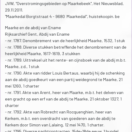
JVW, "Overstromingsgebieden op Maarkebeek", Het Nieuwsblad,
29.11.2011.
"Maarkedal Borgtstraat 4 - 9680 Maarkedal", huistekoopin. be
Maarke en de abdij van Ename
Rijksarchief Gent, Abdij van Ename
- nr. 1787. Denombrement van de heerlijkheid Maarke, 1532, 1 stuk
- nr. 1788. Diverse stukken betreffende het denombrement van de
heerlijkheid Maarke, 1617-1619, 3 stukken
- nr. 1789. Uittreksel uit het rente- en cijnsboek van de abdij m.b.t.
Maarke, z.d., 1 stuk
- nr. 1790. Akte van ridder Louis Bertaus, waarbij hij de schenking
aan de abdij goedkeurt van een partij weidegrond te Maarke, 21
mei 1260, 1 charter
- nr. 1791. Akte van Arent, heer van Maarke, m.b.t. het delven van
een gracht op een erf van de abdij te Maarke, 21 oktober 1327, 1
charter
- nr. 1792. Akte van Robrecht van Rocquenghien, heer van
Kerkem, m.b.t. een overdracht van goederen aan de abdij te
Kerkem door Simon van Lalaing, 12 mei 1470, 1 charter.
- nr. 1795. Diverse pachtcontracten, 15de-18de eeuw, 1 bundel