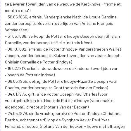
te Beveren (overlijden van de weduwe de Kerckhove - "ferme et
moulin à eau")
- 30.06.1856, erfenis: Vanderplancke Mathilde Ursule Caroline,
zonder beroep te Beveren (overlijden van Antoine François
Versmessen)
- 31.05.1888, verkoop: de Potter d'Indoye Joseph Jean Ghislain
Corneille, zonder beroep te Melle (notaris Nève)
- 08.10.1892, erfenis: de Potter d'Indoye-Vanderstraeten Waillet
Joseph, zonder beroep te Kluizen (overlijden van Jean-Joseph
Ghislain Corneille de Potter d'Indoye)
- 16.02.1917, erfenis: de weduwe en de kinderen (overlijden van
Joseph de Potter d'Indoye)
- 08.05.1935, deling: de Potter d'Indoye-Ruzette Joseph Paul
Charles, zonder beroep te Gent (notaris Van der Eecken)
- 04.01.1975, gift: a) de Potter Joseph Paul Charles (voor
vuchtgebruik) en b) d'Hoop-de Potter d'Indoye (voor naakte
eigendom), directeur (notaris Van der Eecken)
- 24.05.1979, einde vruchtgebruik: de Potter d'Indoye Christiana
Bertha, echtgenote d'Hoop de Synghem Xavier Paul Yves
Fernand, directeur (notaris Van der Eecken - hoeve met afhangen