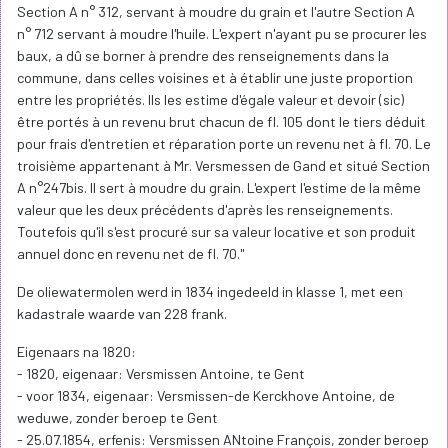
Section A n° 312, servant à moudre du grain et l'autre Section A
n° 712 servant à moudre l'huile. L'expert n'ayant pu se procurer les
baux, a dû se borner à prendre des renseignements dans la
commune, dans celles voisines et à établir une juste proportion
entre les propriétés. Ils les estime d'égale valeur et devoir (sic)
être portés à un revenu brut chacun de fl. 105 dont le tiers déduit
pour frais d'entretien et réparation porte un revenu net à fl. 70. Le
troisième appartenant à Mr. Versmessen de Gand et situé Section
A n°247bis. Il sert à moudre du grain. L'expert l'estime de la même
valeur que les deux précédents d'après les renseignements.
Toutefois qu'il s'est procuré sur sa valeur locative et son produit
annuel donc en revenu net de fl. 70."
De oliewatermolen werd in 1834 ingedeeld in klasse 1, met een
kadastrale waarde van 228 frank.
Eigenaars na 1820:
- 1820, eigenaar: Versmissen Antoine, te Gent
- voor 1834, eigenaar: Versmissen-de Kerckhove Antoine, de
weduwe, zonder beroep te Gent
- 25.07.1854, erfenis: Versmissen ANtoine François, zonder beroep