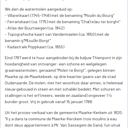
We zien de watermolen aangeduid op:
- Villaretkaart (1745-1748) met de benaming "Moulin du Bourg"
- Ferrariskaart (ca. 1775) met de benaming "Cha(te)au ter borght"
- Atlas der Buurtwegen (ca. 1842)
- Topografische kaart van Vandermaelen (ca. 1850) met de
benamin g"M(oul)in Borgt"
- Kadastrale Poppkaart (ca. 1855)
Eind 1787 werd te huur aangeboden bij de baljuw Thienpont in zijn
hoedanigheid van ontvanger: een schone en welgelegen
graanwatermolen, genaamd “Molen te Borgt”, gelegen binnen
Maarke op de Maarkebeek, op drie kwartier gaans van de stad
Oudenaarde. De molen, met het woonhuis daar annex, is helemaal
nieuw gebouwd in steen en met schaliën bedekt. Met schuren en
stallingen is het erf (meers, weide en zaailand) ongeveer 1 ½
bunder groot. Vrij in gebruik vanaf 15 januari 1788.
Uit het proces-verbaal van de gemeente Maarke-Kerkem uit 1820:
"Il y a dans la commune de Maerke-Kerckem trois moulins à eau
dont deux appartiennent à Mr. Van Sassegem de Gand, l'un situé