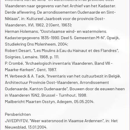
Vlaanderen naar gegevens van het Archief van het Kadaster.
Derde aflevering. De arrondissementen Oudenaarde en Sint-
Niklaas", in: Kultureel Jaarboek voor de provincie Oost-
Vlaanderen, XVI, 1962, 2 (Gent, 1963);
Herman Holemans, "Oostvlaamse wind- en watermolens.
Kadastergegevens 1835-1990. Deel 5. Gemeenten M-N", Opwijk,
Studiekring Ons Molenheem, 2004;
Robert Desart, "Les Moulins à Eau du Hainaut et des Flandres",
Soignies, Lemaire, 1968, p. 111.
P. Crombé, "Archaelogisch inventaris Vlaanderen, Band VIII -
Maarke-Kerkem", Gent, 1987.
M. Verbeeck & A. Tack, "Inventaris van het cultuurbezit in België,
Architectuur Provincie Oost-Vlaanderen, Arrondissement
Oudenaarde, Kanton Oudenaarde", Bouwen door de eeuwen heen
in Vlaanderen 15N2, Brussel - Turnhout, 1998.
Mailbericht Maarten Osstyn, Adegem, 05.05.2014.
Persberichten
JV/EDP/FDV, "Weer watersnood in Vlaamse Ardennen", in: Het
Nieuwsblad, 13.01.2004.