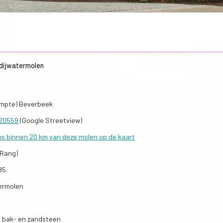
dijwatermolen
empte) Beverbeek
020559
(Google Streetview)
ns binnen 20 km van deze molen op de kaart
 Rang)
85
ermolen
 bak- en zandsteen