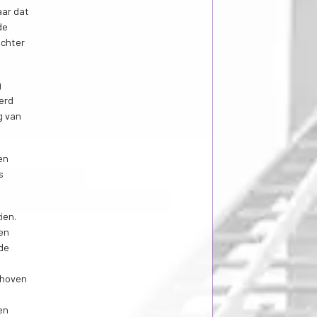
aar dat
de
achter
g
erd
g van
en
s
ien.
en
 de
choven
,
en