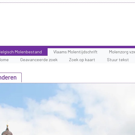
elgisch Molenbestand
Vlaams Molentijdschrift
Molenzorg vz
Home
Geavanceerde zoek
Zoek op kaart
Stuur tekst
nderen