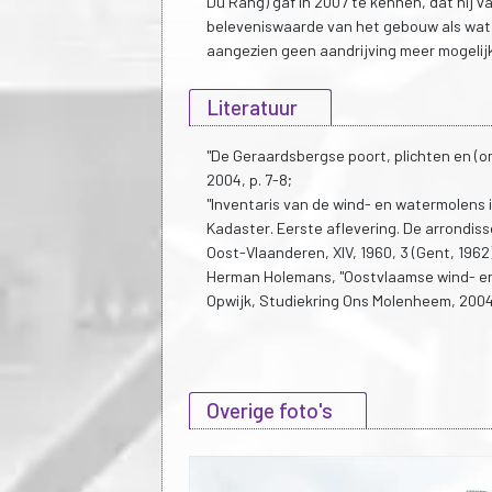
Du Rang) gaf in 2007 te kennen, dat hij v
beleveniswaarde van het gebouw als wate
aangezien geen aandrijving meer mogelijk
Literatuur
"De Geraardsbergse poort, plichten en (o
2004, p. 7-8;
"Inventaris van de wind- en watermolens 
Kadaster. Eerste aflevering. De arrondis
Oost-Vlaanderen, XIV, 1960, 3 (Gent, 1962)
Herman Holemans, "Oostvlaamse wind- en
Opwijk, Studiekring Ons Molenheem, 2004
Overige foto's