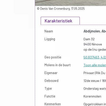
© Denis Van Cronenburg, 17.05.2025
Karakteristiek
Naam
Abdijmolen, Ab
Ligging
Dam 32
9400 Ninove
op de (nu ged
Geo positie
50.837463, 4.
Molens in de buurt
Toon alle mole
Eigenaar
Privaat (Rik Du
Gebouwd
12de eeuw / 16
Type
Onderslag wat
Functie
Korenmolen
Kenmerken
Opgetrokken in