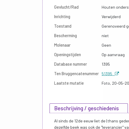
Gevlucht/Rad
Houten ondersl
Inrichting
Verwijderd
Toestand
Gerenoveerd g
Bescherming
niet
Molenaar
Geen
Openingstijden
Op aanvraag
Database nummer
1395
Ten Bruggencatenummer
51395
Laatste mutatie
Foto, 20-05-2
Beschrijving / geschiedenis
Al sinds de 12de eeuw liet de (thans ge
dezelfde beek was ook de "leverancier" v