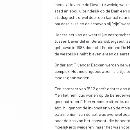
meestal leverde de Bever te weinig water
stad en abdij uiteindelijk op de Dam een
stadsgracht ofwel door een kanaal naar 
om deze sluis en de schoven bij "zijn" wa
Het traject van de westelijke vestgracht
tussen Lavendel en Geraardsbergsestraa
gebouwd in 1685 door abt Ferdinand De Mo
de westelijke helft bleven alleen de eerst
Onder abt F. vander Eecken werden de 
complex. Het molengebouw zelf is altijd
moest gaan wonen.
Een contract van 1542 geeft echter aan d
Men liet hem dus wonen op de benedenver
geconstrueert". Een vreemde situatie, di
abt: hij genoot de inkomsten van de mol
patrimonium van de abt was evenwel bep
naar de kas van het convent, die beheerd
moeilijk iets weigeren, maar het was voo