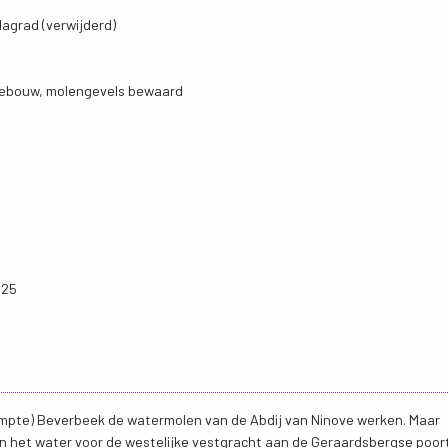
agrad (verwijderd)
ebouw, molengevels bewaard
025
dempte) Beverbeek de watermolen van de Abdij van Ninove werken. Maar
an het water voor de westelijke vestgracht aan de Geraardsbergse poort