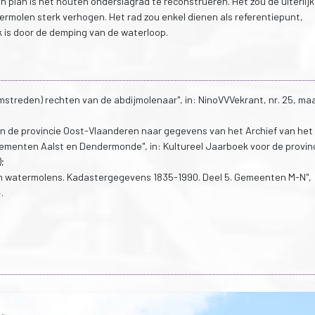
an plan is het houten onderslagrad te reconstrueren. Het zou de uiterlij
rmolen sterk verhogen. Het rad zou enkel dienen als referentiepunt,
 is door de demping van de waterloop.
mstreden) rechten van de abdijmolenaar", in: NinoVVVekrant, nr. 25, ma
in de provincie Oost-Vlaanderen naar gegevens van het Archief van het
sementen Aalst en Dendermonde", in: Kultureel Jaarboek voor de provin
;
 watermolens. Kadastergegevens 1835-1990. Deel 5. Gemeenten M-N",
.