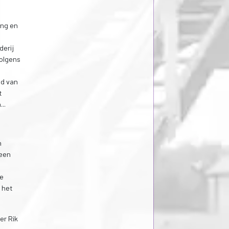
ing en
derij
Volgens
ad van
t
..
n
 een
de
 het
er Rik