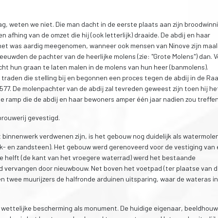
ag, weten we niet. Die man dacht in de eerste plaats aan zijn broodwinn
men afhing van de omzet die hij (ook letterlijk) draaide. De abdij en haar
 het was aardig meegenomen, wanneer ook mensen van Ninove zijn maal
eeuwden de pachter van de heerlijke molens (zie: "Grote Molens") dan. 
ht hun graan te laten malen in de molens van hun heer (banmolens).
raden die stelling bij en begonnen een proces tegen de abdij in de Ra
 1577. De molenpachter van de abdij zal tevreden geweest zijn toen hij he
e ramp die de abdij en haar bewoners amper één jaar nadien zou treffen.
rouwerij gevestigd.
 binnenwerk verdwenen zijn, is het gebouw nog duidelijk als watermole
bak- en zandsteen). Het gebouw werd gerenoveerd voor de vestiging van
ne helft (de kant van het vroegere waterrad) werd het bestaande
d vervangen door nieuwbouw. Net boven het voetpad (ter plaatse van 
twee muurijzers de halfronde arduinen uitsparing, waar de wateras in
n wettelijke bescherming als monument. De huidige eigenaar, beeldhouw