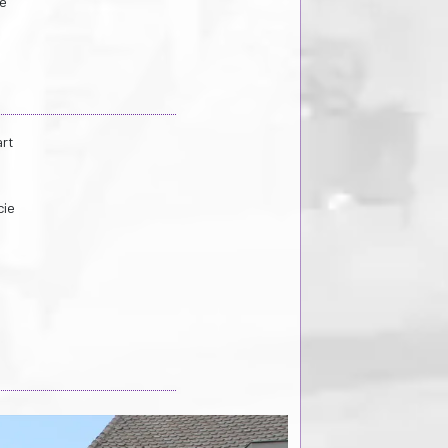
ke
art
cie