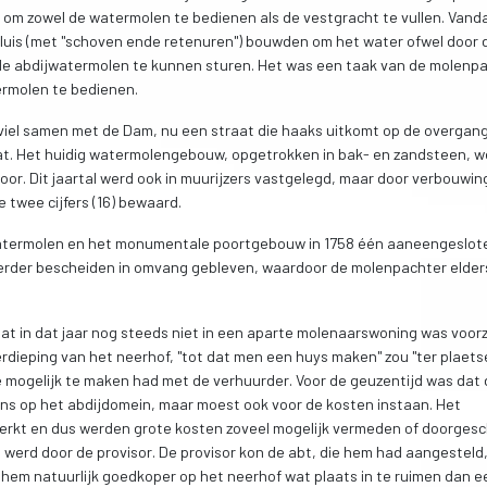
 om zowel de watermolen te bedienen als de vestgracht te vullen. Vand
 sluis (met "schoven ende retenuren") bouwden om het water ofwel door 
de abdijwatermolen te kunnen sturen. Het was een taak van de molenp
termolen te bedienen.
 viel samen met de Dam, nu een straat die haaks uitkomt op de overgan
t. Het huidig watermolengebouw, opgetrokken in bak- en zandsteen, w
or. Dit jaartal werd ook in muurijzers vastgelegd, maar door verbouwin
e twee cijfers (16) bewaard.
watermolen en het monumentale poortgebouw in 1758 één aaneengeslot
 eerder bescheiden in omvang gebleven, waardoor de molenpachter elder
at in dat jaar nog steeds niet in een aparte molenaarswoning was voorz
dieping van het neerhof, "tot dat men een huys maken" zou "ter plaets
e mogelijk te maken had met de verhuurder. Voor de geuzentijd was dat
ens op het abdijdomein, maar moest ook voor de kosten instaan. Het
erkt en dus werden grote kosten zoveel mogelijk vermeden of doorges
 werd door de provisor. De provisor kon de abt, die hem had aangesteld
r hem natuurlijk goedkoper op het neerhof wat plaats in te ruimen dan e