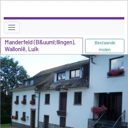
Manderfeld (B&uuml;llingen),
Bestaande
Wallonië, Luik
molen