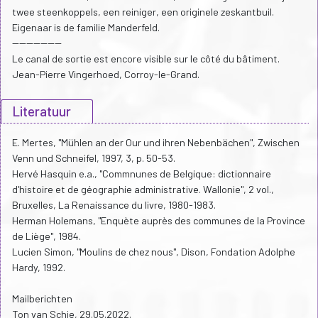
twee steenkoppels, een reiniger, een originele zeskantbuil.
Eigenaar is de familie Manderfeld.
--------------
Le canal de sortie est encore visible sur le côté du bâtiment.
Jean-Pierre Vingerhoed, Corroy-le-Grand.
Literatuur
E. Mertes, "Mühlen an der Our und ihren Nebenbächen", Zwischen
Venn und Schneifel, 1997, 3, p. 50-53.
Hervé Hasquin e.a., "Commnunes de Belgique: dictionnaire
d'histoire et de géographie administrative. Wallonie", 2 vol.,
Bruxelles, La Renaissance du livre, 1980-1983.
Herman Holemans, "Enquète auprès des communes de la Province
de Liège", 1984.
Lucien Simon, "Moulins de chez nous", Dison, Fondation Adolphe
Hardy, 1992.
Mailberichten
Ton van Schie, 29.05.2022.