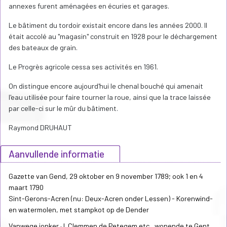
annexes furent aménagées en écuries et garages.
Le bâtiment du tordoir existait encore dans les années 2000. Il
était accolé au "magasin" construit en 1928 pour le déchargement
des bateaux de grain.
Le Progrès agricole cessa ses activités en 1961.
On distingue encore aujourd'hui le chenal bouché qui amenait
l'eau utilisée pour faire tourner la roue, ainsi que la trace laissée
par celle-ci sur le mûr du bâtiment.
Raymond DRUHAUT
Aanvullende informatie
Gazette van Gend, 29 oktober en 9 november 1789; ook 1 en 4
maart 1790
Sint-Gerons-Acren (nu: Deux-Acren onder Lessen) - Korenwind-
en watermolen, met stampkot op de Dender
Vanwege jonker J. Clemmen de Petegem etc., wonende te Gent,