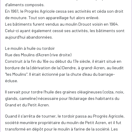
d'aliments composés.
En 1961, le Progrès Agricole cessa ses activités et céda son droit
de mouture. Tout son appareillage fut alors enlevé.
Les bâtiments furent vendus au moulin Drouot voisin en 1964.
Celui-ci ayant également cessé ses activités, les bâtiments sont
aujourd'hui abandonnées.
Le moulin à huile ou tordoir
Rue des Moulins d'Acren (rive droite)
Construit à la fin du 16e ou début du 17e siècle, il étairt situé en
bordure de la (dérivation de la) Dendre, à grand-Acren, au lieudit
"les Moulins". Il était éctionné par la chute d'eau du barrage-
écluse.
Il servait pour tordre l'huile des graines oléagineuses (colza, noix,
glands, cameline) nécessaire pour l'éclairage des habitants du
Grand et du Petit Acren.
Quand il s'arrêta de tourner, le tordoir passa au Progrès Agricole,
société meunière propriétaire du moulin de Petit Acren, et il fut
transformé en dépôt pour le moulin à farine de la société. Les