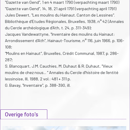
"Gazette van Gend", 1 en 4 maart 1790 (verpachting maart 1790)
"Gazette van Gend", 14, 18, 21 april 1791 (verpachting april 1791)
Jules Dewert, "Les moulins du Hainaut. Canton de Lessines".
Bibliothèque d'Etudes Régionales, Bruxelles, 1938, n° 42 (Annales
du Cercle archéologique d'Ath, t. 24, p. 311-349);
Jacques Vandewattyne, "Inventaire des moulins du Hainaut:
Arrondissement d'Ath", Hainaut-Tourisme, n° 116, juin 1966, p. 106-
108;
"Moulins en Hainaut", Bruxelles, Crédit Communal, 1987, p. 286-
287;
S. Blancquart, J.M. Cauchies, M. Duhaut & R. Duhaut, "Vieux
moulins de chez nous... " Annales du Cercle d'histoire de l'entité
lessinoise, III, 1988, 2 vol.: 481 + 311 p.
G. Bavay, "Inventaire", p. 388-390, ill.
Overige foto's