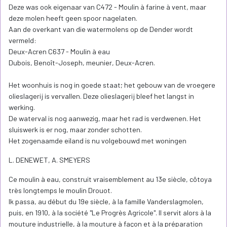
Deze was ook eigenaar van C472 - Moulin à farine à vent, maar
deze molen heeft geen spoor nagelaten.
Aan de overkant van die watermolens op de Dender wordt
vermeld:
Deux-Acren C637 - Moulin à eau
Dubois, Benoît-Joseph, meunier, Deux-Acren.
Het woonhuis is nog in goede staat; het gebouw van de vroegere
olieslagerij is vervallen. Deze olieslagerij bleef het langst in
werking.
De waterval is nog aanwezig, maar het rad is verdwenen. Het
sluiswerk is er nog, maar zonder schotten.
Het zogenaamde eiland is nu volgebouwd met woningen
L. DENEWET, A. SMEYERS
Ce moulin à eau, construit vraisemblement au 13e siècle, côtoya
très longtemps le moulin Drouot.
Ik passa, au début du 19e siècle, à la famille Vanderslagmolen,
puis, en 1910, à la société "Le Progrès Agricole". Il servit alors à la
mouture industrielle, à la mouture à façon et à la préparation