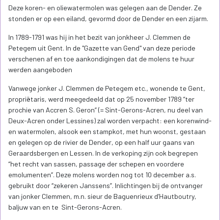
Deze koren- en oliewatermolen was gelegen aan de Dender. Ze
stonden er op een eiland, gevormd door de Dender en een zijarm.
In 1789-1791 was hij in het bezit van jonkheer J. Clemmen de
Petegem uit Gent. In de "Gazette van Gend" van deze periode
verschenen af en toe aankondigingen dat de molens te huur
werden aangeboden
Vanwege jonker J. Clemmen de Petegem etc., wonende te Gent,
propriëtaris, werd meegedeeld dat op 25 november 1789 “ter
prochie van Accren S. Geron” (= Sint-Gerons-Acren, nu deel van
Deux-Acren onder Lessines) zal worden verpacht: een korenwind-
en watermolen, alsook een stampkot, met hun woonst, gestaan
en gelegen op de rivier de Dender, op een half uur gaans van
Geraardsbergen en Lessen. In de verkoping zijn ook begrepen
“het recht van sassen, passage der schepen en voordere
emolumenten”. Deze molens worden nog tot 10 december a.s.
gebruikt door “zekeren Janssens”. Inlichtingen bij de ontvanger
van jonker Clemmen, m.n. sieur de Baguenrieux d’Hautboutry,
baljuw van en te Sint-Gerons-Acren.