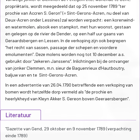
propriëtaris, wordt meegedeeld dat op 25 november 1789 “ter
prochie van Accren S. Geron” (= Sint-Gerons-Acren, nu deel van
Deux-Acren onder Lessines) zal worden verpacht: een korenwind-
en watermolen, alsook een stampkot, met hun woonst, gestaan
en gelegen op de rivier de Dender, op een half uur gaans van
Geraardsbergen en Lessen. In de verkoping zijn ook begrepen
“het recht van sassen, passage der schepen en voordere
emolumenten”. Deze molens worden nog tot 10 december a.s.
gebruikt door “zekeren Janssens”. Inlichtingen bij de ontvanger
van jonker Clemmen, m.n. sieur de Baguenrieux d’Hautboutry,
baljuw van en te Sint-Gerons-Acren.
In een advertentie van 26.04.1790 betreffende een verkoping van
bomen wordt hetzelfde dorp vermeld als “de prochie en
heerlykheyd van Kleyn Akker S. Gereon boven Geeraersbergen”.
Literatuur
"Gazette van Gend, 29 oktober en 9 november 1789 (verpachting
einde 1789)