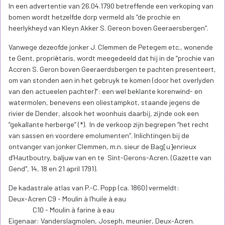
In een advertentie van 26.04.1790 betreffende een verkoping van
bomen wordt hetzelfde dorp vermeld als “de prochie en
heerlykheyd van Kleyn Akker S. Gereon boven Geeraersbergen”.
Vanwege dezeofde jonker J. Clemmen de Petegem etc., wonende
te Gent, propriëtaris, wordt meegedeeld dat hij in de “prochie van
Accren S. Geron boven Geeraerdsbergen te pachten presenteert,
om van stonden aen in het gebruyk te komen (door het overlyden
van den actueelen pachter)”: een wel beklante korenwind- en
watermolen, benevens een oliestampkot, staande jegens de
rivier de Dender, alsook het woonhuis daarbij, zijnde ook een
“gekallante herberge” (*). In de verkoop zijn begrepen “het recht
van sassen en voordere emolumenten”. Inlichtingen bij de
ontvanger van jonker Clemmen, m.n. sieur de Bag[u]enrieux
d’Hautboutry, baljuw van en te Sint-Gerons-Acren. (Gazette van
Gend", 14, 18 en 21 april 1791).
De kadastrale atlas van P.-C. Popp (ca. 1860) vermeldt:
Deux-Acren C9 - Moulin à l'huile à eau
C10 - Moulin à farine à eau
Eigenaar: Vanderslagmolen, Joseph, meunier, Deux-Acren.