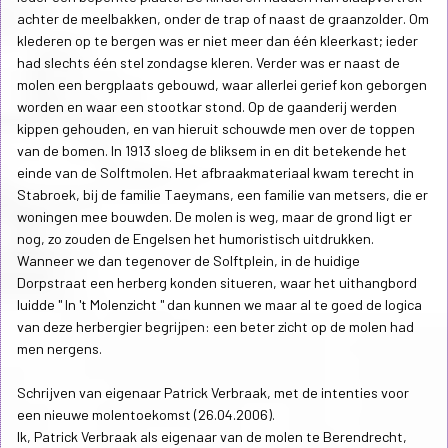
achter de meelbakken, onder de trap of naast de graanzolder. Om
klederen op te bergen was er niet meer dan één kleerkast; ieder
had slechts één stel zondagse kleren. Verder was er naast de
molen een bergplaats gebouwd, waar allerlei gerief kon geborgen
worden en waar een stootkar stond. Op de gaanderij werden
kippen gehouden, en van hieruit schouwde men over de toppen
van de bomen. In 1913 sloeg de bliksem in en dit betekende het
einde van de Solftmolen. Het afbraakmateriaal kwam terecht in
Stabroek, bij de familie Taeymans, een familie van metsers, die er
woningen mee bouwden. De molen is weg, maar de grond ligt er
nog, zo zouden de Engelsen het humoristisch uitdrukken.
Wanneer we dan tegenover de Solftplein, in de huidige
Dorpstraat een herberg konden situeren, waar het uithangbord
luidde " In 't Molenzicht " dan kunnen we maar al te goed de logica
van deze herbergier begrijpen: een beter zicht op de molen had
men nergens.
Schrijven van eigenaar Patrick Verbraak, met de intenties voor
een nieuwe molentoekomst (26.04.2006).
Ik, Patrick Verbraak als eigenaar van de molen te Berendrecht,