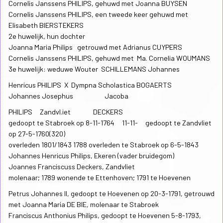
Cornelis Janssens PHILIPS, gehuwd met Joanna BUYSEN
Cornelis Janssens PHILIPS, een tweede keer gehuwd met
Elisabeth BIERSTEKERS
2e huwelijk, hun dochter
Joanna Maria Philips getrouwd met Adrianus CUYPERS
Cornelis Janssens PHILIPS, gehuwd met Ma. Cornelia WOUMANS
3e huwelijk: weduwe Wouter SCHILLEMANS Johannes
Henricus PHILIPS X Dympna Scholastica BOGAERTS
Johannes Josephus Jacoba
PHILIPS Zandvl.iet DECKERS
gedoopt te Stabroek op 8-11-1764 11-11- gedoopt te Zandvliet
op 27-5-1760(320)
overleden 1801/1843 1788 overleden te Stabroek op 6-5-1843
Johannes Henricus Philips, Ekeren (vader bruidegom)
Joannes Franciscuss Deckers, Zandvliet
molenaar; 1789 wonende te Ettenhoven; 1791 te Hoevenen
Petrus Johannes II, gedoopt te Hoevenen op 20-3-1791, getrouwd
met Joanna Maria DE BIE, molenaar te Stabroek
Franciscus Anthonius Philips, gedoopt te Hoevenen 5-8-1793,