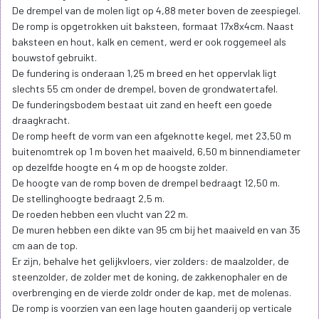
De drempel van de molen ligt op 4,88 meter boven de zeespiegel.
De romp is opgetrokken uit baksteen, formaat 17x8x4cm. Naast
baksteen en hout, kalk en cement, werd er ook roggemeel als
bouwstof gebruikt.
De fundering is onderaan 1,25 m breed en het oppervlak ligt
slechts 55 cm onder de drempel, boven de grondwatertafel.
De funderingsbodem bestaat uit zand en heeft een goede
draagkracht.
De romp heeft de vorm van een afgeknotte kegel, met 23,50 m
buitenomtrek op 1 m boven het maaiveld, 6,50 m binnendiameter
op dezelfde hoogte en 4 m op de hoogste zolder.
De hoogte van de romp boven de drempel bedraagt 12,50 m.
De stellinghoogte bedraagt 2,5 m.
De roeden hebben een vlucht van 22 m.
De muren hebben een dikte van 95 cm bij het maaiveld en van 35
cm aan de top.
Er zijn, behalve het gelijkvloers, vier zolders: de maalzolder, de
steenzolder, de zolder met de koning, de zakkenophaler en de
overbrenging en de vierde zoldr onder de kap, met de molenas.
De romp is voorzien van een lage houten gaanderij op verticale