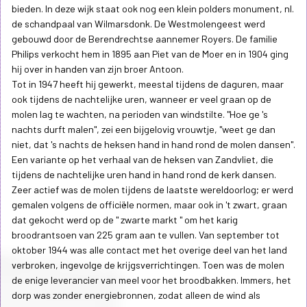
bieden. In deze wijk staat ook nog een klein polders monument, nl.
de schandpaal van Wilmarsdonk. De Westmolengeest werd
gebouwd door de Berendrechtse aannemer Royers. De familie
Philips verkocht hem in 1895 aan Piet van de Moer en in 1904 ging
hij over in handen van zijn broer Antoon.
Tot in 1947 heeft hij gewerkt, meestal tijdens de daguren, maar
ook tijdens de nachtelijke uren, wanneer er veel graan op de
molen lag te wachten, na perioden van windstilte. "Hoe ge 's
nachts durft malen", zei een bijgelovig vrouwtje, "weet ge dan
niet, dat 's nachts de heksen hand in hand rond de molen dansen".
Een variante op het verhaal van de heksen van Zandvliet, die
tijdens de nachtelijke uren hand in hand rond de kerk dansen.
Zeer actief was de molen tijdens de laatste wereldoorlog; er werd
gemalen volgens de officiële normen, maar ook in 't zwart, graan
dat gekocht werd op de " zwarte markt " om het karig
broodrantsoen van 225 gram aan te vullen. Van september tot
oktober 1944 was alle contact met het overige deel van het land
verbroken, ingevolge de krijgsverrichtingen. Toen was de molen
de enige leverancier van meel voor het broodbakken. Immers, het
dorp was zonder energiebronnen, zodat alleen de wind als