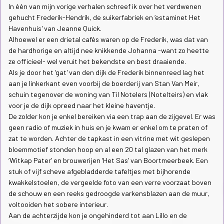
In één van mijn vorige verhalen schreef ik over het verdwenen
gehucht Frederik-Hendrik, de suikerfabriek en ‘estaminet Het
Havenhuis' van Jeanne Quick.
Alhoewel er een drietal cafés waren op de Frederik, was dat van
de hardhorige en altijd nee knikkende Johanna -want zo heette
ze officieel- wel veruit het bekendste en best draaiende.
Als je door het ‘gat' van den dijk de Frederik binnenreed lag het
aan je linkerkant even voorbij de boerderij van Stan Van Meir,
schuin tegenover de woning van Til Notelers (Notelteirs) en vlak
voor je de dijk opreed naar het kleine haventje.
De zolder kon je enkel bereiken via een trap aan de zijgevel. Er was
geen radio of muziek in huis en je kwam er enkel om te praten of
zat te worden. Achter de tapkast in een vitrine met wit geslepen
bloemmotief stonden hoop en al een 20 tal glazen van het merk
‘Witkap Pater' en brouwerijen ‘Het Sas' van Boortmeerbeek. Een
stuk of vijf scheve afgebladderde tafeltjes met bijhorende
kwakkelstoelen, de vergeelde foto van een verre voorzaat boven
de schouw en een reeks gedroogde varkensblazen aan de muur,
voltooiden het sobere interieur.
Aan de achterzijde kon je ongehinderd tot aan Lillo en de