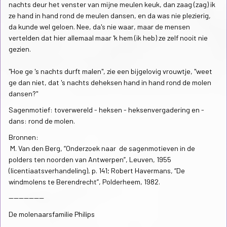
nachts deur het venster van mijne meulen keuk, dan zaag (zag) ik
ze hand in hand rond de meulen dansen, en da was nie plezierig,
da kunde wel geloen. Nee, da's nie waar, maar de mensen
vertelden dat hier allemaal maar 'k hem (ik heb) ze zelf nooit nie
gezien.
"Hoe ge 's nachts durft malen", zie een bijgelovig vrouwtje, "weet
ge dan niet, dat 's nachts deheksen hand in hand rond de molen
dansen?"
Sagenmotief: toverwereld - heksen - heksenvergadering en -
dans: rond de molen.
Bronnen:
M. Van den Berg, “Onderzoek naar de sagenmotieven in de
polders ten noorden van Antwerpen”, Leuven, 1955
(licentiaatsverhandeling), p. 141; Robert Havermans, “De
windmolens te Berendrecht”, Polderheem, 1982.
--------------
De molenaarsfamilie Philips