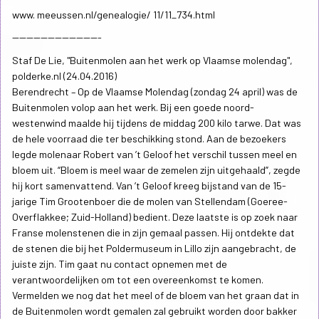
www. meeussen.nl/genealogie/ 11/11_734.html
-------------------------
Staf De Lie, "Buitenmolen aan het werk op Vlaamse molendag",
polderke.nl (24.04.2016)
Berendrecht – Op de Vlaamse Molendag (zondag 24 april) was de
Buitenmolen volop aan het werk. Bij een goede noord-
westenwind maalde hij tijdens de middag 200 kilo tarwe. Dat was
de hele voorraad die ter beschikking stond. Aan de bezoekers
legde molenaar Robert van ’t Geloof het verschil tussen meel en
bloem uit. “Bloem is meel waar de zemelen zijn uitgehaald”, zegde
hij kort samenvattend. Van ’t Geloof kreeg bijstand van de 15-
jarige Tim Grootenboer die de molen van Stellendam (Goeree-
Overflakkee; Zuid-Holland) bedient. Deze laatste is op zoek naar
Franse molenstenen die in zijn gemaal passen. Hij ontdekte dat
de stenen die bij het Poldermuseum in Lillo zijn aangebracht, de
juiste zijn. Tim gaat nu contact opnemen met de
verantwoordelijken om tot een overeenkomst te komen.
Vermelden we nog dat het meel of de bloem van het graan dat in
de Buitenmolen wordt gemalen zal gebruikt worden door bakker