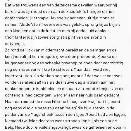
Dat was trouwens een van de zeldzame gevallen waarvoor hij
bereid was zijn hoed even aan de kapstok te hangen en het
onafscheidelijk stompje Havana sigaar even uit zijn mond te
nemen. Als de ‘stunt' weer eens was gelukt, sprong hij zo blij als
een kind een gat in de lucht en nam hij onder luid applaus
triomfantelijk zijn zoveelste gratis pint van die avond in
ontvangst.
Zo rond de klok van middernacht bereikten de palingen en de
konijnen altijd hun hoogste gewicht en probeerde Pjeerke de
leugenaar er nog een schepke bovenop te doen door voorzichtig
nog een haas van elf kilo te schieten. Maar daar werd niet
ingetrapt, tien kilo dat kon nog net, maar elf dat was er ver over
vonden ze allemaal! Pas als de nieuwe dag al stilaan aan het
donker begon te knabbelen en de haan zijn eerste liedjes van die
ochtend al had gezongen, werd er aan naar huis gaan gedacht.
Maar dan moest de rosse Félix toch nog even kwijt dat hij eerst
nog eens vlug die haas zou gaan ‘halen' die hij gisteren in de
polder van de Magershoek tussen den ‘bjeet' (biet) had zien liggen.
Niemand twijfelde daaraan want stropen kon hij als een oude
Belg. Mede door enkele angstvallig bewaarde geheimen en door in