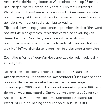
Antoon Van de Moer (geboren te Woensdrecht (NL) op 25 maart
1875 en gehuwd te Bergen-op-Zoom in 1904 met Pietronella
Wilhelmina Tuijtjens) was eigenaar sinds 1904 en maalde zonder
onderbreking tot in 1947 met de wind, Soms werd er ook 's nachts
gemalen, wanneer er veel graan lag te wachten.
Tijdens de bevrijdingsgevechten in september-oktober 1944 werd
nog met de wind gemalen, ten behoeve van de bevolking van
Berendrecht en Zandvliet, toen de elektrische stroom
onderbroken was en er geen motorbrandstof meer beschikbaar
was. Na 1947 werd uitsluitend nog met de elektromotor gemalen.
Zoon Alfons Van de Moer-Van Hoydonck zag de molen geleidelijk in
verval gaan.
De familie Van de Moer verkocht de molen in 1981 aan bakker
Antoon Verbraak uit Kaltmthout-Achterbroek (°1943) met het oog
op een volledige restauratie. Die kwam er na een lange
lijdensweg: in 1989 werd de kap gerestaureerd en pas in 1996 was
de molen weer maalvaardig. Ontwerper was architect Gevers uit
Kasterlee; uitvoerder was de firma Gebroeders Adriaens uit
Weert (NL). De inhuldiging gebeurde op 30 augustus 1997.