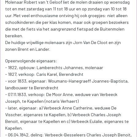
Molenaar Robert van 't Geloof liet de molen draaien op woensdag
tot en met zaterdag van 11 tot 18 uur en op zondag van 10 tot 18
uur. Met veel enthousiasme ontving hij ook groepjes: niet alleen
schoolkinderen die per klas komen, maar ook groepen bezoekers
die met de fiets via het aangrenzend fietspad de Buitenmolen
bereiken.
De huidige vrijwillige molenaars zijn Jorn Van De Cloot en zijn
zonen Brent en Lander.
Opeenvolgende eigenaars:
- 1822, opbouw: Lamberechts Johannes, molenaar
- 1827, verkoop: Caris Karel, Berendrecht
- voor 1833, eigenaar: Woumans-Hanegraeff Joannes-Baptista,
landbouwer te Berendrecht
- 07.11.1833, verkoop: De Moor Anne, weduwe van Verbeeck
Joseph, te Kapellen (notaris Verhaert)
- later, eigenaar: a) Verbeeck Anne Catherine, weduwe De
Visscher, eigenares te Kapellen, b) Verbeeck Charles Joseph
Benoit, eigenaar te Kapellen en c) Verbeeck Eulalie, eigenares te
Kapellen.
- 06.04.1842, deling: Verbeeck-Besseleers Charles Joseph Benoit,