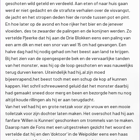
geschoten wild geteld en verdeeld. Aan eten of naar huis gaan
werd er niet gedacht en de strafste verhalen over de visvangst,
de jacht en het stropen deden hier de ronde tussen pot en pint.
En hoe later op de avond en hoe rijker het bier en de jenever
vloeiden, des te zwaarder de palingen en de konijnen werden. Zo
vertelde Pjeerke dat hij aan de Drie Blokken eens een paling van
een arm dik en met een snor van wel 15 cm had gevangen. Een
halve dag had hij nodig gehad om het beest aan land te krijgen.
Bij het zien van de opengesperde bek en de vervaarlijke tanden
van het monster, was hij op de loop geschoten en was nauwelijks
terug durven keren. Uiteindelijk had hij,al zijn moed
bijeenrapend,het beest toch met een schup de kop af kunnen
kappen. Het schril schreeuwend geluid dat het monster daarbij
had gemaakt sneed door merg en been en bezorgde hem nu nog
altijd koude rillingen als hij er aan terugdacht.
Van het vel had hij en grote netzak voor zijn vrouw en een mooie
toiletzak voor zijn dochter laten maken. Het overschot had hij aan
fanfare ‘Willen is Kunnen' geschonken om trommels van te maken.
Daarop nam de Fons met een uitgestreken gezicht het woord en
vertelde dat hij en den ‘doktoor' in de Weipolder eens een haas