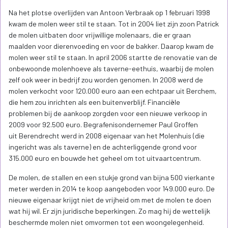
Na het plotse overlijden van Antoon Verbraak op 1 februari 1998
kwam de molen weer stil te staan. Tot in 2004 liet zijn zoon Patrick
de molen uitbaten door vrijwillige molenaars, die er graan
maalden voor dierenvoeding en voor de bakker. Daarop kwam de
molen weer stil te staan. In april 2006 startte de renovatie van de
onbewoonde molenhoeve als taverne-eethuis, waarbij de molen
zelf ook weer in bedrijf zou worden genomen. In 2008 werd de
molen verkocht voor 120.000 euro aan een echtpaar uit Berchem,
die hem zou inrichten als een buitenverblijf. Financiële
problemen bij de aankoop zorgden voor een nieuwe verkoop in
2009 voor 92.500 euro. Begrafenisondernemer Paul Groffen
uit Berendrecht werd in 2008 eigenaar van het Molenhuis (die
ingericht was als taverne) en de achterliggende grond voor
315.000 euro en bouwde het geheel om tot uitvaartcentrum.
De molen, de stallen en een stukje grond van bijna 500 vierkante
meter werden in 2014 te koop aangeboden voor 149.000 euro. De
nieuwe eigenaar krijgt niet de vrijheid om met de molen te doen
wat hij wil. Er zijn juridische beperkingen. Zo mag hij de wettelijk
beschermde molen niet omvormen tot een woongelegenheid.