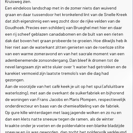
Kruisweg zien.
Een eindeloos landschap met in de zomer niets dan wuivend
graan en daar tussendoor het kronkelend lint van de Snelle Kreek
dat zich eigenzinnig een weg zocht door de rijke velden van de
Goudhoek. Precies een schilderij van Brueghel met hier en daar
een rij scheef geblazen canadabomen en de bult van een rieten
dak dat boven het graan probeerde te groeien. Hoe dikwijls heb ik
hier niet aan de waterkant zitten genieten van de roerloze stilte
van een warme zomeravond en van het sacrale moment van een
adembenemende zonsondergang. Dan bleef ik dromen tot de
nevel langzaam zijn witte sluier over ‘t water had getrokken en de
karekiet vermoeid zijn laatste tremolo's van die dag had
gezongen.
Aan de voorzijde van het café keek je uit op het spui (afsluitbare
waterlozing), met aan de overkant de suikerfabriek en bijhorend
de woningen van Frans Jacobs en Maris Plompen, respectievelijk
onderdirecteur en baas van de chemieafdeling van de fabriek.
Op gure kille winterdagen met laag jagende wolken en zo nu en
dan een klets natte sneeuw tegen de ramen, als de winter
kraakte onder je voeten en de poldervlakte een blanke bladzijde
sneeuw en ijs was geworden, dan zocht het poldervolk verkleumd