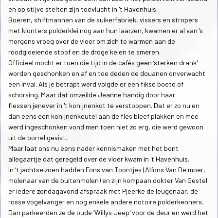
en op stijve stelten zijn toevlucht in 't Havenhuis.
Boeren, shiftmannen van de suikerfabriek, vissers en stropers
met klonters polderklei nog aan hun laarzen, kwamen er al van ‘s
morgens vroeg over de vloer om zich te warmen aan de
roodgloeiende stoof en de droge kelen te smeren.
Officieel mocht er toen die tijd in de cafés geen ‘sterken drank'
worden geschonken en af en toe deden de douanen onverwacht
een inval. Als je betrapt werd volgde er een fikse boete of
schorsing. Maar dat omzeilde Jeanne handig door haar
flessen jenever in 't konijnenkot te verstoppen. Dat er zo nu en
dan eens een konijnenkeutel aan de fles bleef plakken en mee
werd ingeschonken vond men toen niet zo erg, die werd gewoon
uit de borrel gevist.
Maar laat ons nu eens nader kennismaken met het bont
allegaartje dat geregeld over de vloer kwam in 't Havenhuis.
In ‘t jachtseizoen hadden Fons van Toontjes (Alfons Van De moer,
molenaar van de buitenmolen) en zijn kompaan dokter Van Gestel
er iedere zondagavond afspraak met Pjeerke de leugenaar, de
rosse vogelvanger en nog enkele andere notoire polderkenners.
Dan parkeerden ze de oude ‘Willys Jeep' voor de deur en werd het