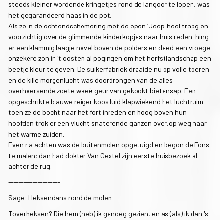
steeds kleiner wordende kringetjes rond de langoor te lopen, was
het gegarandeerd haas in de pot.
Als ze in de ochtendschemering met de open ‘Jeep' heel traag en
voorzichtig over de glimmende kinderkopjes naar huis reden, hing
er een klammig laagje nevel boven de polders en deed een vroege
onzekere zon in 't oosten al pogingen om het herfstlandschap een
beetje kleur te geven. De suikerfabriek draaide nu op volle toeren
en de kille morgenlucht was doordrongen van de alles
overheersende zoete weeë geur van gekookt bietensap. Een
opgeschrikte blauwe reiger koos luid klapwiekend het luchtruim
toen ze de bocht naar het fort inreden en hoog boven hun
hoofden trok er een vlucht snaterende ganzen over,op weg naar
het warme zuiden.
Even na achten was de buitenmolen opgetuigd en begon de Fons
te malen; dan had dokter Van Gestel zijn eerste huisbezoek al
achter de rug.
---------------------
Sage: Heksendans rond de molen
Toverheksen? Die hem (heb) ik genoeg gezien, en as (als) ik dan 's