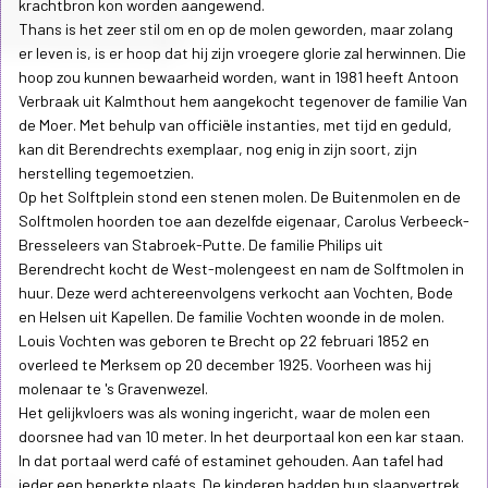
krachtbron kon worden aangewend.
Thans is het zeer stil om en op de molen geworden, maar zolang
er leven is, is er hoop dat hij zijn vroegere glorie zal herwinnen. Die
hoop zou kunnen bewaarheid worden, want in 1981 heeft Antoon
Verbraak uit Kalmthout hem aangekocht tegenover de familie Van
de Moer. Met behulp van officiële instanties, met tijd en geduld,
kan dit Berendrechts exemplaar, nog enig in zijn soort, zijn
herstelling tegemoetzien.
Op het Solftplein stond een stenen molen. De Buitenmolen en de
Solftmolen hoorden toe aan dezelfde eigenaar, Carolus Verbeeck-
Bresseleers van Stabroek-Putte. De familie Philips uit
Berendrecht kocht de West-molengeest en nam de Solftmolen in
huur. Deze werd achtereenvolgens verkocht aan Vochten, Bode
en Helsen uit Kapellen. De familie Vochten woonde in de molen.
Louis Vochten was geboren te Brecht op 22 februari 1852 en
overleed te Merksem op 20 december 1925. Voorheen was hij
molenaar te 's Gravenwezel.
Het gelijkvloers was als woning ingericht, waar de molen een
doorsnee had van 10 meter. In het deurportaal kon een kar staan.
In dat portaal werd café of estaminet gehouden. Aan tafel had
ieder een beperkte plaats. De kinderen hadden hun slaapvertrek