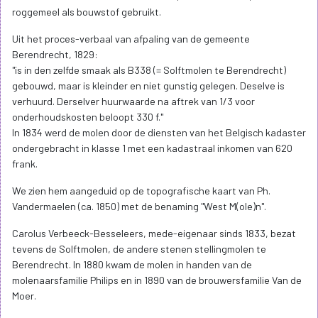
roggemeel als bouwstof gebruikt.
Uit het proces-verbaal van afpaling van de gemeente
Berendrecht, 1829:
"is in den zelfde smaak als B338 (= Solftmolen te Berendrecht)
gebouwd, maar is kleinder en niet gunstig gelegen. Deselve is
verhuurd. Derselver huurwaarde na aftrek van 1/3 voor
onderhoudskosten beloopt 330 f."
In 1834 werd de molen door de diensten van het Belgisch kadaster
ondergebracht in klasse 1 met een kadastraal inkomen van 620
frank.
We zien hem aangeduid op de topografische kaart van Ph.
Vandermaelen (ca. 1850) met de benaming "West M(ole)n".
Carolus Verbeeck-Besseleers, mede-eigenaar sinds 1833, bezat
tevens de Solftmolen, de andere stenen stellingmolen te
Berendrecht. In 1880 kwam de molen in handen van de
molenaarsfamilie Philips en in 1890 van de brouwersfamilie Van de
Moer.