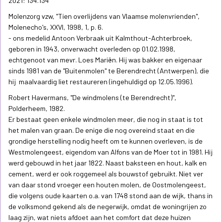
2021: 134.134
Molenzorg vzw, "Tien overlijdens van Vlaamse molenvrienden",
Molenecho's, XXVI, 1998, 1, p. 6.
- ons medelid Antoon Verbraak uit Kalmthout-Achterbroek,
geboren in 1943, onverwacht overleden op 01.02.1998,
echtgenoot van mevr. Loes Mariën. Hij was bakker en eigenaar
sinds 1981 van de "Buitenmolen" te Berendrecht (Antwerpen), die
hij maalvaardig liet restaureren (ingehuldigd op 12.05.1996).
Robert Havermans, "De windmolens (te Berendrecht)",
Polderheem, 1982.
Er bestaat geen enkele windmolen meer, die nog in staat is tot
het malen van graan. De enige die nog overeind staat en die
grondige herstelling nodig heeft om te kunnen overleven, is de
Westmolengeest, eigendom van Alfons van de Moer tot in 1981. Hij
werd gebouwd in het jaar 1822. Naast baksteen en hout, kalk en
cement, werd er ook roggemeel als bouwstof gebruikt. Niet ver
van daar stond vroeger een houten molen, de Oostmolengeest,
die volgens oude kaarten o.a. van 1748 stond aan de wijk, thans in
de volksmond gekend als de negerwijk, omdat de woningrijen zo
laag zijn, wat niets afdoet aan het comfort dat deze huizen