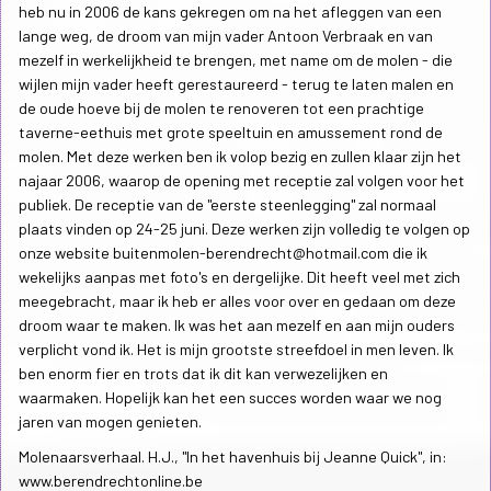
heb nu in 2006 de kans gekregen om na het afleggen van een
lange weg, de droom van mijn vader Antoon Verbraak en van
mezelf in werkelijkheid te brengen, met name om de molen - die
wijlen mijn vader heeft gerestaureerd - terug te laten malen en
de oude hoeve bij de molen te renoveren tot een prachtige
taverne-eethuis met grote speeltuin en amussement rond de
molen. Met deze werken ben ik volop bezig en zullen klaar zijn het
najaar 2006, waarop de opening met receptie zal volgen voor het
publiek. De receptie van de "eerste steenlegging" zal normaal
plaats vinden op 24-25 juni. Deze werken zijn volledig te volgen op
onze website buitenmolen-berendrecht@hotmail.com die ik
wekelijks aanpas met foto's en dergelijke. Dit heeft veel met zich
meegebracht, maar ik heb er alles voor over en gedaan om deze
droom waar te maken. Ik was het aan mezelf en aan mijn ouders
verplicht vond ik. Het is mijn grootste streefdoel in men leven. Ik
ben enorm fier en trots dat ik dit kan verwezelijken en
waarmaken. Hopelijk kan het een succes worden waar we nog
jaren van mogen genieten.
Molenaarsverhaal. H.J., "In het havenhuis bij Jeanne Quick", in:
www.berendrechtonline.be