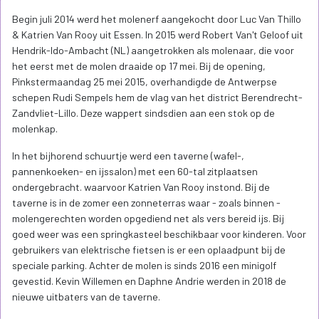
Begin juli 2014 werd het molenerf aangekocht door Luc Van Thillo
& Katrien Van Rooy uit Essen. In 2015 werd Robert Van't Geloof uit
Hendrik-Ido-Ambacht (NL) aangetrokken als molenaar, die voor
het eerst met de molen draaide op 17 mei. Bij de opening,
Pinkstermaandag 25 mei 2015, overhandigde de Antwerpse
schepen Rudi Sempels hem de vlag van het district Berendrecht-
Zandvliet-Lillo. Deze wappert sindsdien aan een stok op de
molenkap.
In het bijhorend schuurtje werd een taverne (wafel-,
pannenkoeken- en ijssalon) met een 60-tal zitplaatsen
ondergebracht. waarvoor Katrien Van Rooy instond. Bij de
taverne is in de zomer een zonneterras waar - zoals binnen -
molengerechten worden opgediend net als vers bereid ijs. Bij
goed weer was een springkasteel beschikbaar voor kinderen. Voor
gebruikers van elektrische fietsen is er een oplaadpunt bij de
speciale parking. Achter de molen is sinds 2016 een minigolf
gevestid. Kevin Willemen en Daphne Andrie werden in 2018 de
nieuwe uitbaters van de taverne.