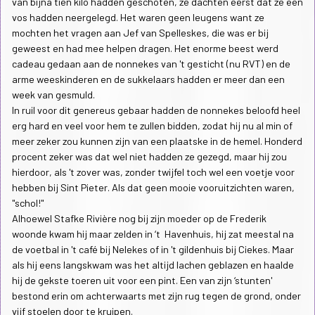
van bijna tien kilo hadden geschoten, ze dachten eerst dat ze een
vos hadden neergelegd. Het waren geen leugens want ze
mochten het vragen aan Jef van Spelleskes, die was er bij
geweest en had mee helpen dragen. Het enorme beest werd
cadeau gedaan aan de nonnekes van 't gesticht (nu RVT) en de
arme weeskinderen en de sukkelaars hadden er meer dan een
week van gesmuld.
In ruil voor dit genereus gebaar hadden de nonnekes beloofd heel
erg hard en veel voor hem te zullen bidden, zodat hij nu al min of
meer zeker zou kunnen zijn van een plaatske in de hemel. Honderd
procent zeker was dat wel niet hadden ze gezegd, maar hij zou
hierdoor, als 't zover was, zonder twijfel toch wel een voetje voor
hebben bij Sint Pieter. Als dat geen mooie vooruitzichten waren,
"schol!"
Alhoewel Stafke Rivière nog bij zijn moeder op de Frederik
woonde kwam hij maar zelden in ‘t Havenhuis, hij zat meestal na
de voetbal in 't café bij Nelekes of in 't gildenhuis bij Ciekes. Maar
als hij eens langskwam was het altijd lachen geblazen en haalde
hij de gekste toeren uit voor een pint. Een van zijn ‘stunten'
bestond erin om achterwaarts met zijn rug tegen de grond, onder
vijf stoelen door te kruipen.