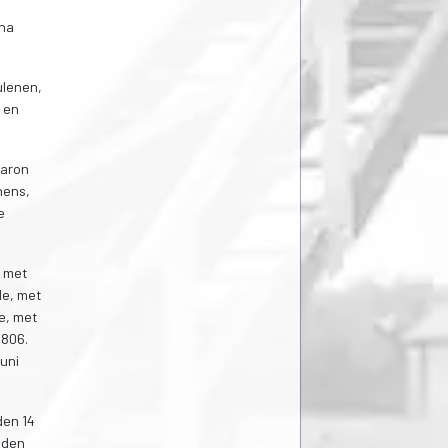
 na
ulenen,
 en
baron
nens,
e
, met
de, met
se, met
1806.
juni
den 14
eden