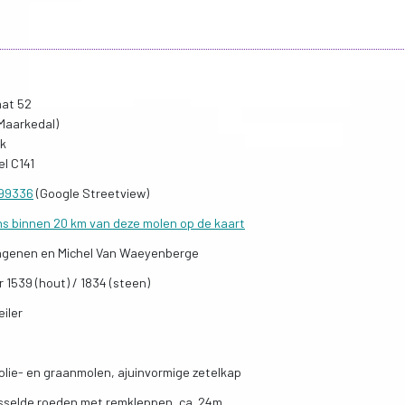
at 52
Maarkedal)
rk
l C141
599336
(Google Streetview)
ns binnen 20 km van deze molen op de kaart
ngenen en Michel Van Waeyenberge
r 1539 (hout) / 1834 (steen)
iler
 olie- en graanmolen, ajuinvormige zetelkap
sselde roeden met remkleppen, ca. 24m