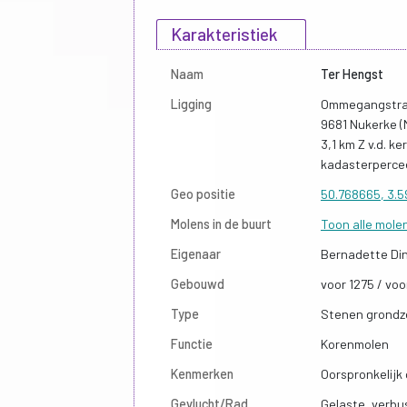
Karakteristiek
Naam
Ter Hengst
Ligging
Ommegangstra
9681 Nukerke (
3,1 km Z v.d. ke
kadasterpercee
Geo positie
50.768665, 3.
Molens in de buurt
Toon alle mole
Eigenaar
Bernadette Di
Gebouwd
voor 1275 / voo
Type
Stenen grondze
Functie
Korenmolen
Kenmerken
Oorspronkelijk
Gevlucht/Rad
Gelaste, verbu