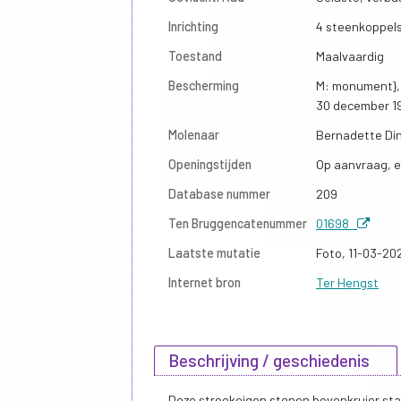
Inrichting
4 steenkoppels
Toestand
Maalvaardig
Bescherming
M: monument},
30 december 1
Molenaar
Bernadette Di
Openingstijden
Op aanvraag, e
Database nummer
209
Ten Bruggencatenummer
01698
Laatste mutatie
Foto, 11-03-20
Internet bron
Ter Hengst
Beschrijving / geschiedenis
Deze streekeigen stenen bovenkruier st