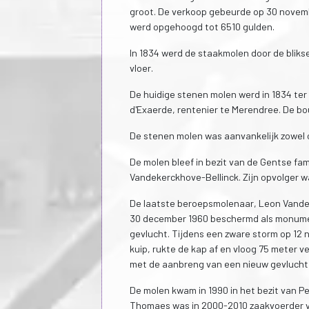
groot. De verkoop gebeurde op 30 novembe
werd opgehoogd tot 6510 gulden.
In 1834 werd de staakmolen door de bliks
vloer.
De huidige stenen molen werd in 1834 te
d'Exaerde, rentenier te Merendree. De b
De stenen molen was aanvankelijk zowel ol
De molen bleef in bezit van de Gentse fam
Vandekerckhove-Bellinck. Zijn opvolger
De laatste beroepsmolenaar, Leon Vandek
30 december 1960 beschermd als monumen
gevlucht. Tijdens een zware storm op 12 
kuip, rukte de kap af en vloog 75 meter v
met de aanbreng van een nieuw gevlucht, 
De molen kwam in 1990 in het bezit van P
Thomaes was in 2000-2010 zaakvoerder v