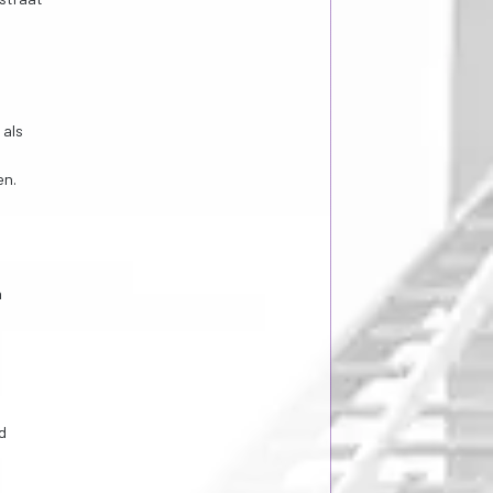
 als
en.
n
d