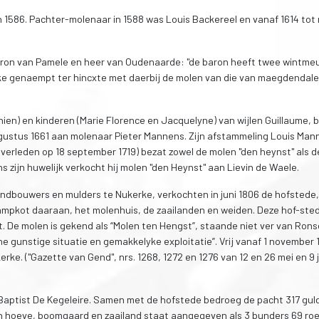
 1586. Pachter-molenaar in 1588 was Louis Backereel en vanaf 1614 tot
aron van Pamele en heer van Oudenaarde: "de baron heeft twee wintme
rke genaempt ter hincxte met daerbij de molen van die van maegdendale
ien) en kinderen (Marie Florence en Jacquelyne) van wijlen Guillaume, 
gustus 1661 aan molenaar Pieter Mannens. Zijn afstammeling Louis Man
erleden op 18 september 1719) bezat zowel de molen "den heynst" als d
s zijn huwelijk verkocht hij molen "den Heynst" aan Lievin de Waele.
andbouwers en mulders te Nukerke, verkochten in juni 1806 de hofstede
mpkot daaraan, het molenhuis, de zaailanden en weiden. Deze hof-ste
t. De molen is gekend als “Molen ten Hengst”, staande niet ver van Ron
ne gunstige situatie en gemakkelyke exploitatie”. Vrij vanaf 1 november 
kerke. ("Gazette van Gend", nrs. 1268, 1272 en 1276 van 12 en 26 mei en 9 
Baptist De Kegeleire. Samen met de hofstede bedroeg de pacht 317 gul
n hoeve, boomgaard en zaailand staat aangegeven als 3 bunders 69 ro