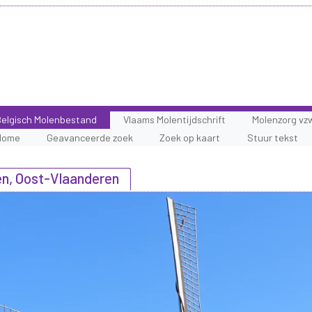
elgisch Molenbestand
Vlaams Molentijdschrift
Molenzorg vz
Home
Geavanceerde zoek
Zoek op kaart
Stuur tekst
en, Oost-Vlaanderen