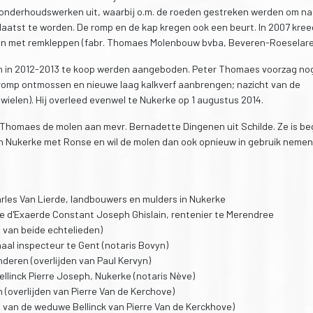
e onderhoudswerken uit, waarbij o.m. de roeden gestreken werden om na
aatst te worden. De romp en de kap kregen ook een beurt. In 2007 kree
en met remkleppen (fabr. Thomaes Molenbouw bvba, Beveren-Roeselare
 in 2012-2013 te koop werden aangeboden. Peter Thomaes voorzag nog
romp ontmossen en nieuwe laag kalkverf aanbrengen; nazicht van de
wielen). Hij overleed evenwel te Nukerke op 1 augustus 2014.
n Thomaes de molen aan mevr. Bernadette Dingenen uit Schilde. Ze is b
an Nukerke met Ronse en wil de molen dan ook opnieuw in gebruik nemen
rles Van Lierde, landbouwers en mulders in Nukerke
ve d'Exaerde Constant Joseph Ghislain, rentenier te Merendree
n van beide echtelieden)
naal inspecteur te Gent (notaris Bovyn)
nderen (overlijden van Paul Kervyn)
llinck Pierre Joseph, Nukerke (notaris Nève)
n (overlijden van Pierre Van de Kerchove)
en van de weduwe Bellinck van Pierre Van de Kerckhove)