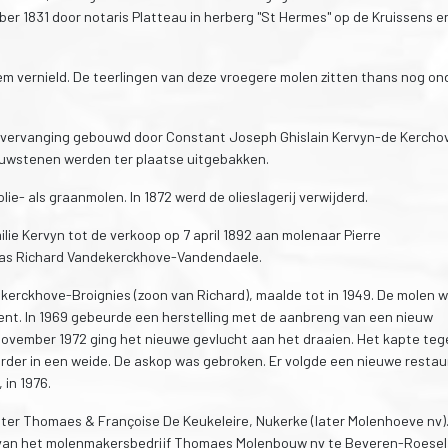
r 1831 door notaris Platteau in herberg "St Hermes" op de Kruissens e
em vernield. De teerlingen van deze vroegere molen zitten thans nog on
r vervanging gebouwd door Constant Joseph Ghislain Kervyn-de Kercho
ouwstenen werden ter plaatse uitgebakken.
ie- als graanmolen. In 1872 werd de olieslagerij verwijderd.
ilie Kervyn tot de verkoop op 7 april 1892 aan molenaar Pierre
 was Richard Vandekerckhove-Vandendaele.
erckhove-Broignies (zoon van Richard), maalde tot in 1949. De molen 
t. In 1969 gebeurde een herstelling met de aanbreng van een nieuw
november 1972 ging het nieuwe gevlucht aan het draaien. Het kapte teg
erder in een weide. De askop was gebroken. Er volgde een nieuwe restau
in 1976.
eter Thomaes & Françoise De Keukeleire, Nukerke (later Molenhoeve nv)
an het molenmakersbedrijf Thomaes Molenbouw nv te Beveren-Roesela