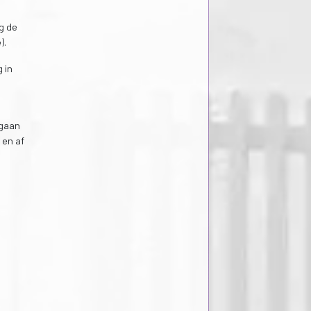
g de
).
 in
egaan
 en af