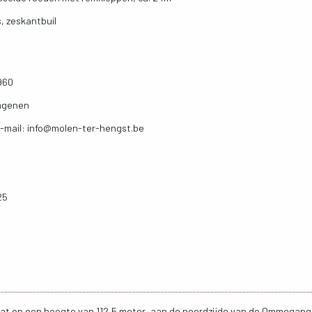
, zeskantbuil
960
ngenen
-mail: info@molen-ter-hengst.be
25
aat op een hoogte van 112,5 meter, aan de noordzijde van de Ommegang