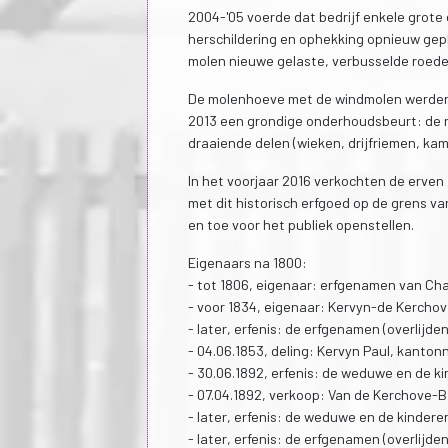
2004-'05 voerde dat bedrijf enkele grot
herschildering en ophekking opnieuw gepl
molen nieuwe gelaste, verbusselde roed
De molenhoeve met de windmolen werden
2013 een grondige onderhoudsbeurt: de 
draaiende delen (wieken, drijfriemen, kam
In het voorjaar 2016 verkochten de erve
met dit historisch erfgoed op de grens v
en toe voor het publiek openstellen.
Eigenaars na 1800:
- tot 1806, eigenaar: erfgenamen van Cha
- voor 1834, eigenaar: Kervyn-de Kercho
- later, erfenis: de erfgenamen (overlijde
- 04.06.1853, deling: Kervyn Paul, kanton
- 30.06.1892, erfenis: de weduwe en de ki
- 07.04.1892, verkoop: Van de Kerchove-Be
- later, erfenis: de weduwe en de kindere
- later, erfenis: de erfgenamen (overlijd