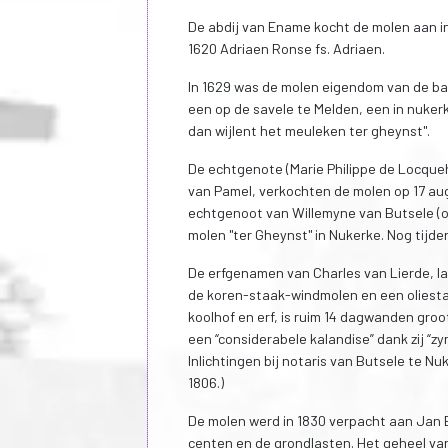
De abdij van Ename kocht de molen aan in
1620 Adriaen Ronse fs. Adriaen.
In 1629 was de molen eigendom van de b
een op de savele te Melden, een in nuke
dan wijlent het meuleken ter gheynst".
De echtgenote (Marie Philippe de Locqueh
van Pamel, verkochten de molen op 17 au
echtgenoot van Willemyne van Butsele (ov
molen "ter Gheynst" in Nukerke. Nog tijden
De erfgenamen van Charles van Lierde, l
de koren-staak-windmolen en een oliesta
koolhof en erf, is ruim 14 dagwanden groo
een “considerabele kalandise” dank zij “zy
Inlichtingen bij notaris van Butsele te Nu
1806.)
De molen werd in 1830 verpacht aan Jan 
centen en de grondlasten. Het geheel va