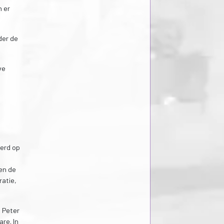
n er
der de
ve
werd op
en de
ratie,
. Peter
re. In