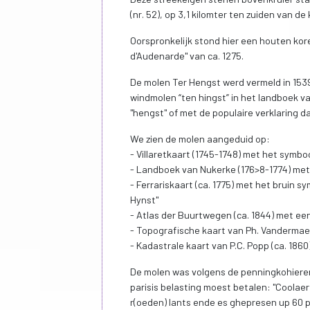
(nr. 52), op 3,1 kilomter ten zuiden van de
Oorspronkelijk stond hier een houten kor
d'Audenarde" van ca. 1275.
De molen Ter Hengst werd vermeld in 1539 a
windmolen “ten hingst” in het landboek 
"hengst" of met de populaire verklaring 
We zien de molen aangeduid op:
- Villaretkaart (1745-1748) met het symb
- Landboek van Nukerke (176>8-1774) met
- Ferrariskaart (ca. 1775) met het bruin
Hynst"
- Atlas der Buurtwegen (ca. 1844) met een
- Topografische kaart van Ph. Vandermae
- Kadastrale kaart van P.C. Popp (ca. 1860
De molen was volgens de penningkohieren v
parisis belasting moest betalen: "Coolae
r(oeden) lants ende es ghepresen up 60 p. 