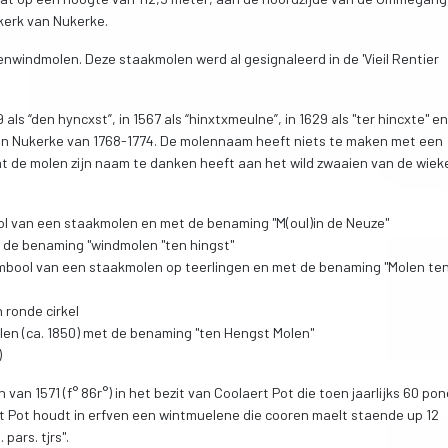
 kerk van Nukerke.
enwindmolen. Deze staakmolen werd al gesignaleerd in de 'Vieil Rentier
ls “den hyncxst”, in 1567 als “hinxtxmeulne”, in 1629 als "ter hincxte" en
van Nukerke van 1768-1774. De molennaam heeft niets te maken met een
dat de molen zijn naam te danken heeft aan het wild zwaaien van de wiek
ool van een staakmolen en met de benaming "M(oul)in de Neuze"
 de benaming "windmolen "ten hingst"
 symbool van een staakmolen op teerlingen en met de benaming "Molen te
 ronde cirkel
len (ca. 1850) met de benaming "ten Hengst Molen"
)
an 1571 (f° 86r°) in het bezit van Coolaert Pot die toen jaarlijks 60 pon
rt Pot houdt in erfven een wintmuelene die cooren maelt staende up 12
pars. tjrs".