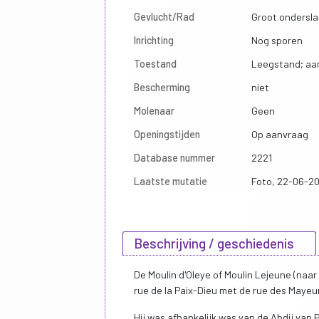
Gevlucht/Rad
Groot ondersla
Inrichting
Nog sporen
Toestand
Leegstand; aa
Bescherming
niet
Molenaar
Geen
Openingstijden
Op aanvraag
Database nummer
2221
Laatste mutatie
Foto, 22-06-2
Beschrijving / geschiedenis
De Moulin d'Oleye of Moulin Lejeune (naa
rue de la Paix-Dieu met de rue des Mayeu
Hij was afhankelijk was van de Abdij van 