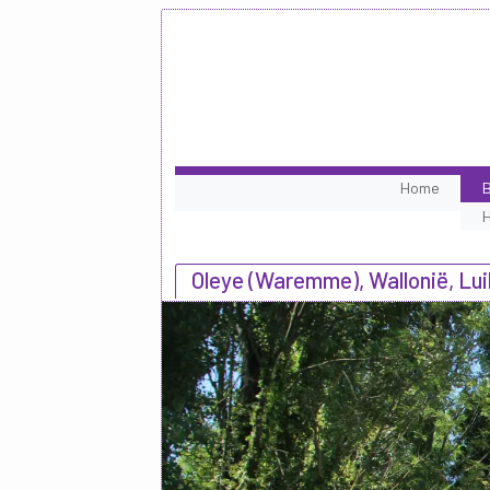
Home
B
Oleye (Waremme), Wallonië, Lui