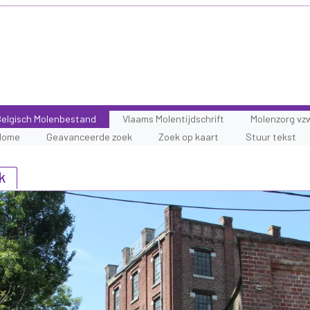
elgisch Molenbestand
Vlaams Molentijdschrift
Molenzorg vz
Home
Geavanceerde zoek
Zoek op kaart
Stuur tekst
k