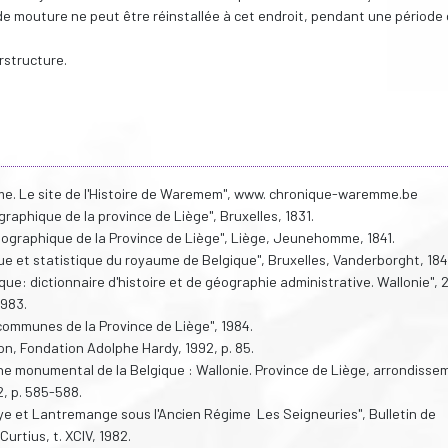
de mouture ne peut être réinstallée à cet endroit, pendant une période
rstructure.
e. Le site de l'Histoire de Waremem", www. chronique-waremme.be
raphique de la province de Liège", Bruxelles, 1831.
géographique de la Province de Liège", Liège, Jeunehomme, 1841.
ue et statistique du royaume de Belgique", Bruxelles, Vanderborght, 184
e: dictionnaire d'histoire et de géographie administrative. Wallonie", 2 
1983.
mmunes de la Province de Liège", 1984.
on, Fondation Adolphe Hardy, 1992, p. 85.
ine monumental de la Belgique : Wallonie. Province de Liège, arrondisse
, p. 585-588.
leye et Lantremange sous l'Ancien Régime Les Seigneuries", Bulletin de
urtius, t. XCIV,‎ 1982.