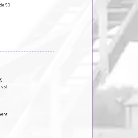
 de 50
5.
vol.,
ment