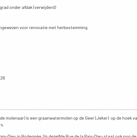
grad onder afdak (verwijderd)
ngewezen voor renovatie met herbestemming
026
r de molenaar) is een graanwatermolen op de Geer (Jeker) op de hoek v
rs.
Paix-Dieu in Bodegnée. (In dezelfde Rue de la Paix-Dieu staat ook nog de