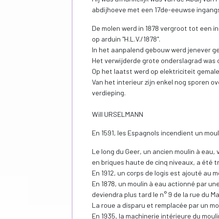
abdijhoeve met een 17de-eeuwse ingangsp
De molen werd in 1878 vergroot tot een in
op arduin "H.L.V./1878".
In het aanpalend gebouw werd jenever g
Het verwijderde grote onderslagrad was o
Op het laatst werd op elektriciteit gemale
Van het interieur zijn enkel nog sporen
verdieping.
Will URSELMANN
En 1591, les Espagnols incendient un moul
Le long du Geer, un ancien moulin à eau, v
en briques haute de cinq niveaux, a été tr
En 1912, un corps de logis est ajouté au m
En 1878, un moulin à eau actionné par une 
deviendra plus tard le n° 9 de la rue du M
La roue a disparu et remplacée par un mo
En 1935, la machinerie intérieure du moul