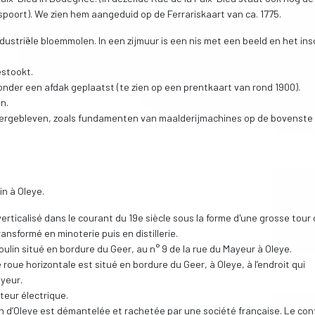
oort). We zien hem aangeduid op de Ferrariskaart van ca. 1775.
dustriële bloemmolen. In een zijmuur is een nis met een beeld en het insc
estookt.
nder een afdak geplaatst (te zien op een prentkaart van rond 1900).
n.
 overgebleven, zoals fundamenten van maalderijmachines op de bovenste
in à Oleye.
erticalisé dans le courant du 19e siècle sous la forme d'une grosse tour
ansformé en minoterie puis en distillerie.
oulin situé en bordure du Geer, au n° 9 de la rue du Mayeur à Oleye.
roue horizontale est situé en bordure du Geer, à Oleye, à l’endroit qui
ayeur.
teur électrique.
in d’Oleye est démantelée et rachetée par une société française. Le con