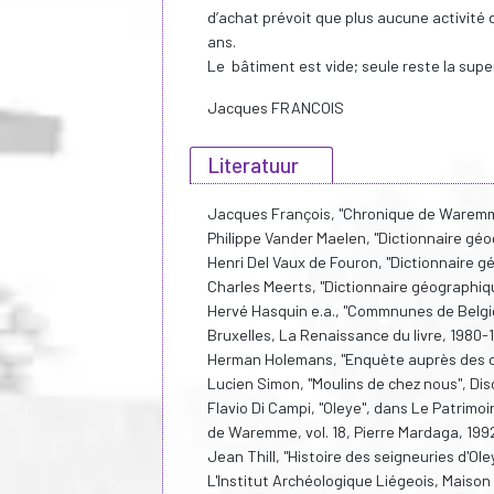
d’achat prévoit que plus aucune activité 
ans.
Le bâtiment est vide; seule reste la supe
Jacques FRANCOIS
Literatuur
Jacques François, "Chronique de Waremm
Philippe Vander Maelen, "Dictionnaire géog
Henri Del Vaux de Fouron, "Dictionnaire 
Charles Meerts, "Dictionnaire géographiq
Hervé Hasquin e.a., "Commnunes de Belgiqu
Bruxelles, La Renaissance du livre, 1980-
Herman Holemans, "Enquète auprès des co
Lucien Simon, "Moulins de chez nous", Dis
Flavio Di Campi, "Oleye", dans Le Patrimo
de Waremme, vol. 18, Pierre Mardaga, 1992
Jean Thill, "Histoire des seigneuries d'O
L'Institut Archéologique Liégeois, Maison C