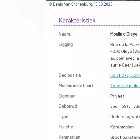
© Denis Van Cronenburg, 15.08.2025
Karakteristiek
Naam
Moulin d'Oleye,
Ligging
Rue de la Paix
4300 Oleye (W
au coin avec l
sur le Geer (Je
Geo positie
50.711277, 5.28
Molens in de buurt
Toon alle mole
Eigenaar
Privaat
Gebouwd
voor 1591 / 17d
Type
Onderslag wat
Functie
Korenmolen
Kenmerken
Groot baksten