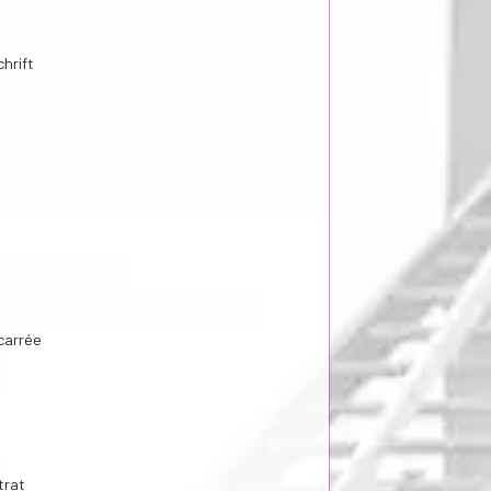
hrift
 carrée
trat