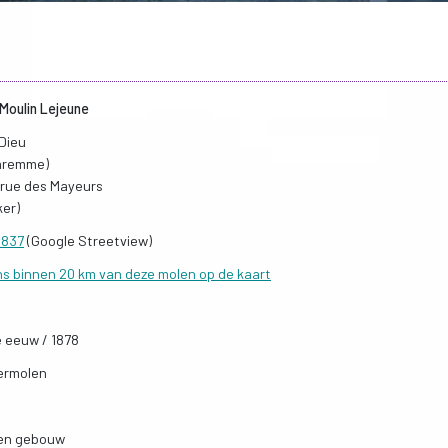
 Moulin Lejeune
-Dieu
aremme)
a rue des Mayeurs
ker)
1837
(Google Streetview)
ns binnen 20 km van deze molen op de kaart
e eeuw / 1878
ermolen
en gebouw